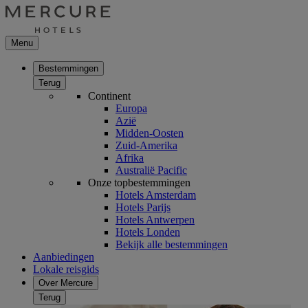
Menu
Bestemmingen
Terug
Continent
Europa
Azië
Midden-Oosten
Zuid-Amerika
Afrika
Australië Pacific
Onze topbestemmingen
Hotels Amsterdam
Hotels Parijs
Hotels Antwerpen
Hotels Londen
Bekijk alle bestemmingen
Aanbiedingen
Lokale reisgids
Over Mercure
Terug