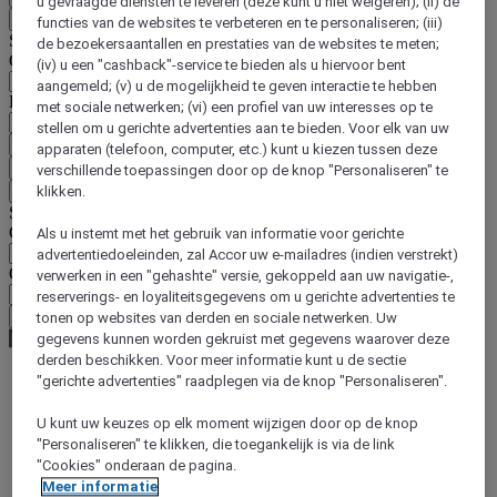
u gevraagde diensten te leveren (deze kunt u niet weigeren); (ii) de
Terug
functies van de websites te verbeteren en te personaliseren; (iii)
Selecteer hieronder uw land en taal
de bezoekersaantallen en prestaties van de websites te meten;
Geografische zone
(iv) u een "cashback"-service te bieden als u hiervoor bent
aangemeld; (v) u de mogelijkheid te geven interactie te hebben
Land/regio-taal
met sociale netwerken; (vi) een profiel van uw interesses op te
stellen om u gerichte advertenties aan te bieden. Voor elk van uw
Bevestig mijn land en taal
apparaten (telefoon, computer, etc.) kunt u kiezen tussen deze
EUR
(€)
verschillende toepassingen door op de knop "Personaliseren" te
Terug
klikken.
Selecteer hieronder uw valuta
Geografische zone
Als u instemt met het gebruik van informatie voor gerichte
advertentiedoeleinden, zal Accor uw e-mailadres (indien verstrekt)
Offerte
verwerken in een "gehashte" versie, gekoppeld aan uw navigatie-,
reserverings- en loyaliteitsgegevens om u gerichte advertenties te
Bevestig mijn valuta
tonen op websites van derden en sociale netwerken. Uw
gegevens kunnen worden gekruist met gegevens waarover deze
derden beschikken. Voor meer informatie kunt u de sectie
"gerichte advertenties" raadplegen via de knop "Personaliseren".
World
Australia Pacific
U kunt uw keuzes op elk moment wijzigen door op de knop
Australia
"Personaliseren" te klikken, die toegankelijk is via de link
Australian Capital Territory
"Cookies" onderaan de pagina.
Meer informatie