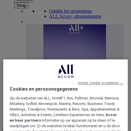
Terug
Ontdek het programma
ALL Accor+ abonnementen
ALL Accor+ Voyager
Verder zonder accepteren →
Cookies en persoonsgegevens
15% korting het hele jaar
door op uw verblijven bij
+30 merken
Op de websites van ALL, HotelF1, Ibis, Pullman, Novotel, Mercure,
MGallery, Sofitel, Movenpick, Mantra, Resorts, Business Travel,
WORD NU LID
Meetings, Travelpros, Restaurants & Bars, Spa, Appartementen &
Villa's, Activities & Events, Limitless Experiences en Hera,
Accor
Meer
en haar partners
informatie op uw apparaat op te slaan of te
raadplegen om: (i) de websites te laten functioneren en u de door
NL