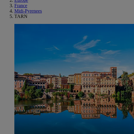
Europe
France
Midi-Pyrenees
TARN