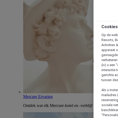
Cookies
Op de webs
Resorts, B
Activities 
apparaat o
gevraagde d
verbeteren 
(iv) u een
interactie 
gerichte ad
tussen dez
Als u inst
mailadres 
Mercure Ervaring
reserverin
sociale n
Ontdek wat elk Mercure-hotel en -verblijf uniek maakt
beschikken
"Personalis