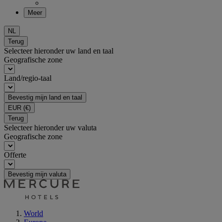
Meer
NL
Terug
Selecteer hieronder uw land en taal
Geografische zone
Land/regio-taal
Bevestig mijn land en taal
EUR
(€)
Terug
Selecteer hieronder uw valuta
Geografische zone
Offerte
Bevestig mijn valuta
World