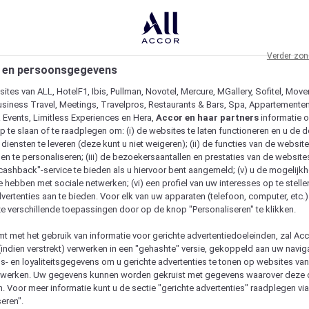
Verder zon
 en persoonsgegevens
ites van ALL, HotelF1, Ibis, Pullman, Novotel, Mercure, MGallery, Sofitel, Move
usiness Travel, Meetings, Travelpros, Restaurants & Bars, Spa, Appartementen 
& Events, Limitless Experiences en Hera,
Accor en haar partners
informatie 
p te slaan of te raadplegen om: (i) de websites te laten functioneren en u de d
iensten te leveren (deze kunt u niet weigeren); (ii) de functies van de website
en te personaliseren; (iii) de bezoekersaantallen en prestaties van de website
 "cashback"-service te bieden als u hiervoor bent aangemeld; (v) u de mogelijk
te hebben met sociale netwerken; (vi) een profiel van uw interesses op te stell
vertenties aan te bieden. Voor elk van uw apparaten (telefoon, computer, etc.)
e verschillende toepassingen door op de knop "Personaliseren" te klikken.
emt met het gebruik van informatie voor gerichte advertentiedoeleinden, zal Ac
(indien verstrekt) verwerken in een "gehashte" versie, gekoppeld aan uw naviga
gs- en loyaliteitsgegevens om u gerichte advertenties te tonen op websites va
etwerken. Uw gegevens kunnen worden gekruist met gegevens waarover deze
. Voor meer informatie kunt u de sectie "gerichte advertenties" raadplegen vi
eren".