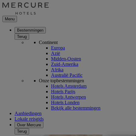
Menu
Bestemmingen
Terug
Continent
Europa
Azië
Midden-Oosten
Zuid-Amerika
Afrika
Australië Pacific
Onze topbestemmingen
Hotels Amsterdam
Hotels Parijs
Hotels Antwerpen
Hotels Londen
Bekijk alle bestemmingen
Aanbiedingen
Lokale reisgids
Over Mercure
Terug