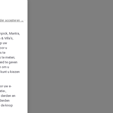
der accepteren →
npick, Mantra,
& Villa's,
op uw
oor u
s te
s te meten;
heid te geven
en om u
 kunt u kiezen
cor uw e-
tie-,
n derden en
 derden
a de knop