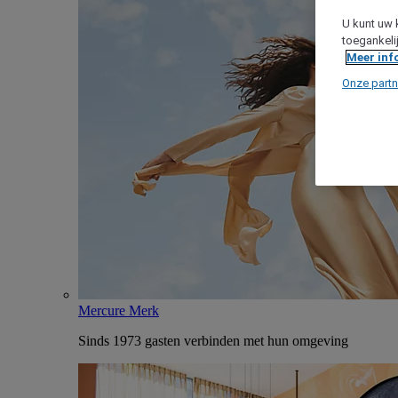
U kunt uw 
toegankeli
Meer inf
Onze partn
Mercure Merk
Sinds 1973 gasten verbinden met hun omgeving