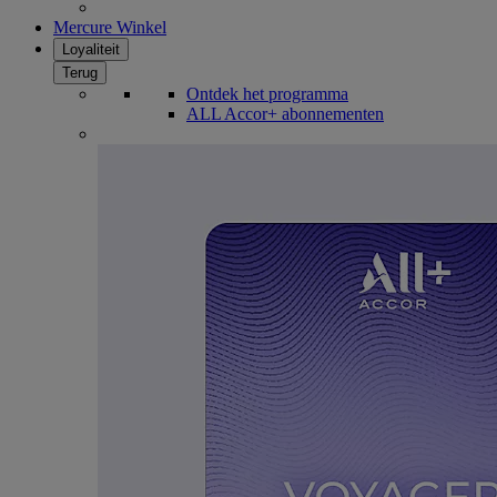
Mercure Winkel
Loyaliteit
Terug
Ontdek het programma
ALL Accor+ abonnementen