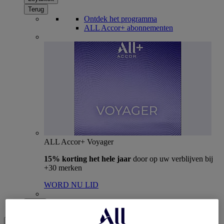
Terug
Ontdek het programma
ALL Accor+ abonnementen
ALL Accor+ Voyager
15% korting het hele jaar
door op uw verblijven bij
+30 merken
WORD NU LID
Meer
NL