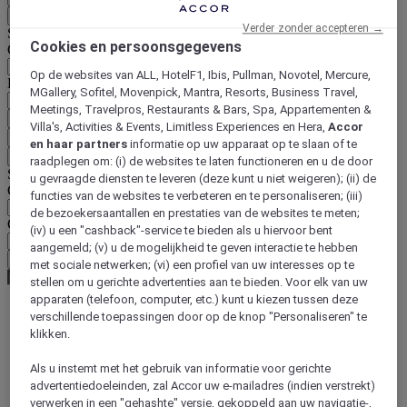
Terug
Verder zonder accepteren →
Selecteer hieronder uw land en taal
Cookies en persoonsgegevens
Geografische zone
Op de websites van ALL, HotelF1, Ibis, Pullman, Novotel, Mercure,
Land/regio-taal
MGallery, Sofitel, Movenpick, Mantra, Resorts, Business Travel,
Meetings, Travelpros, Restaurants & Bars, Spa, Appartementen &
Bevestig mijn land en taal
Villa's, Activities & Events, Limitless Experiences en Hera,
Accor
EUR
(€)
en haar partners
informatie op uw apparaat op te slaan of te
Terug
raadplegen om: (i) de websites te laten functioneren en u de door
Selecteer hieronder uw valuta
u gevraagde diensten te leveren (deze kunt u niet weigeren); (ii) de
Geografische zone
functies van de websites te verbeteren en te personaliseren; (iii)
de bezoekersaantallen en prestaties van de websites te meten;
Offerte
(iv) u een "cashback"-service te bieden als u hiervoor bent
aangemeld; (v) u de mogelijkheid te geven interactie te hebben
Bevestig mijn valuta
met sociale netwerken; (vi) een profiel van uw interesses op te
stellen om u gerichte advertenties aan te bieden. Voor elk van uw
apparaten (telefoon, computer, etc.) kunt u kiezen tussen deze
verschillende toepassingen door op de knop "Personaliseren" te
World
klikken.
Asia
Indonesia
Als u instemt met het gebruik van informatie voor gerichte
BORNEO
advertentiedoeleinden, zal Accor uw e-mailadres (indien verstrekt)
Kalimantan central
verwerken in een "gehashte" versie, gekoppeld aan uw navigatie-,