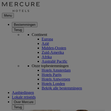
Menu
Bestemmingen
Terug
Continent
Europa
Azië
Midden-Oosten
Zuid-Amerika
Afrika
Australië Pacific
Onze topbestemmingen
Hotels Amsterdam
Hotels Parijs
Hotels Antwerpen
Hotels Londen
Bekijk alle bestemmingen
Aanbiedingen
Lokale reisgids
Over Mercure
Terug