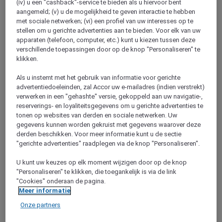
(iv) u een "cashback"-service te bieden als u hiervoor bent
aangemeld; (v) u de mogelijkheid te geven interactie te hebben
met sociale netwerken; (vi) een profiel van uw interesses op te
stellen om u gerichte advertenties aan te bieden. Voor elk van uw
apparaten (telefoon, computer, etc.) kunt u kiezen tussen deze
verschillende toepassingen door op de knop "Personaliseren" te
klikken.
Als u instemt met het gebruik van informatie voor gerichte
advertentiedoeleinden, zal Accor uw e-mailadres (indien verstrekt)
verwerken in een "gehashte" versie, gekoppeld aan uw navigatie-,
Sète
reserverings- en loyaliteitsgegevens om u gerichte advertenties te
tonen op websites van derden en sociale netwerken. Uw
gegevens kunnen worden gekruist met gegevens waarover deze
derden beschikken. Voor meer informatie kunt u de sectie
"gerichte advertenties" raadplegen via de knop "Personaliseren".
U kunt uw keuzes op elk moment wijzigen door op de knop
"Personaliseren" te klikken, die toegankelijk is via de link
"Cookies" onderaan de pagina.
Meer informatie
Agde
Onze partners