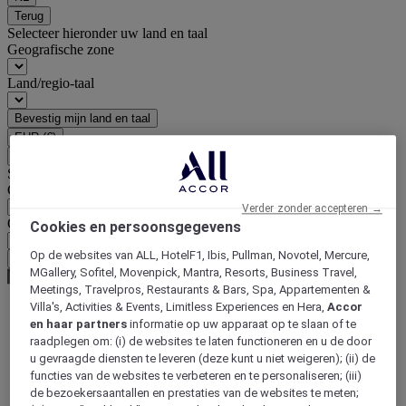
Terug
Selecteer hieronder uw land en taal
Geografische zone
Land/regio-taal
Bevestig mijn land en taal
EUR
(€)
Terug
Selecteer hieronder uw valuta
Geografische zone
Verder zonder accepteren →
Offerte
Cookies en persoonsgegevens
Op de websites van ALL, HotelF1, Ibis, Pullman, Novotel, Mercure,
Bevestig mijn valuta
MGallery, Sofitel, Movenpick, Mantra, Resorts, Business Travel,
Meetings, Travelpros, Restaurants & Bars, Spa, Appartementen &
Villa's, Activities & Events, Limitless Experiences en Hera,
Accor
en haar partners
informatie op uw apparaat op te slaan of te
World
raadplegen om: (i) de websites te laten functioneren en u de door
Europe
u gevraagde diensten te leveren (deze kunt u niet weigeren); (ii) de
France
functies van de websites te verbeteren en te personaliseren; (iii)
Languedoc-Roussillon
de bezoekersaantallen en prestaties van de websites te meten;
HERAULT