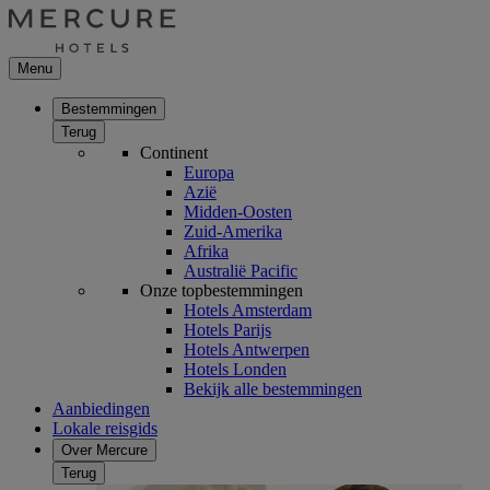
Menu
Bestemmingen
Terug
Continent
Europa
Azië
Midden-Oosten
Zuid-Amerika
Afrika
Australië Pacific
Onze topbestemmingen
Hotels Amsterdam
Hotels Parijs
Hotels Antwerpen
Hotels Londen
Bekijk alle bestemmingen
Aanbiedingen
Lokale reisgids
Over Mercure
Terug