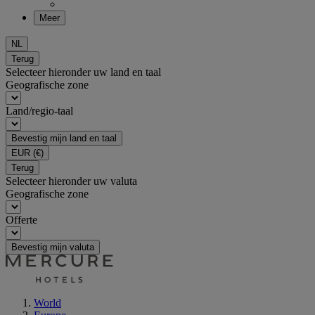
Meer
NL
Terug
Selecteer hieronder uw land en taal
Geografische zone
Land/regio-taal
Bevestig mijn land en taal
EUR
(€)
Terug
Selecteer hieronder uw valuta
Geografische zone
Offerte
Bevestig mijn valuta
World