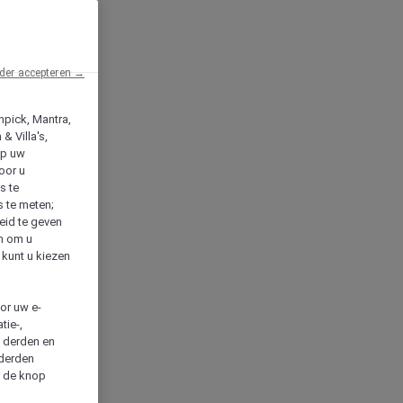
der accepteren →
npick, Mantra,
& Villa's,
op uw
oor u
s te
s te meten;
heid te geven
en om u
 kunt u kiezen
cor uw e-
tie-,
n derden en
 derden
a de knop