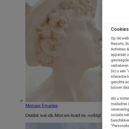
Cookies
Op de webs
Resorts, B
Activities 
apparaat o
gevraagde d
verbeteren 
(iv) u een
interactie 
gerichte ad
tussen dez
Als u inst
mailadres 
Mercure Ervaring
reserverin
sociale n
Ontdek wat elk Mercure-hotel en -verblijf uniek maakt
beschikken
"Personalis