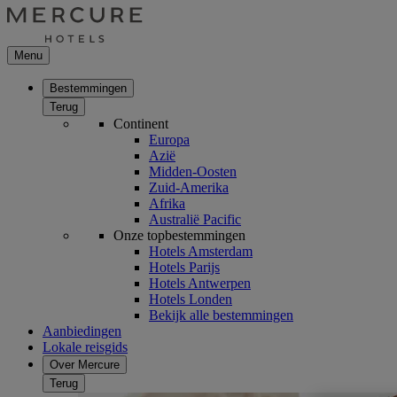
Menu
Bestemmingen
Terug
Continent
Europa
Azië
Midden-Oosten
Zuid-Amerika
Afrika
Australië Pacific
Onze topbestemmingen
Hotels Amsterdam
Hotels Parijs
Hotels Antwerpen
Hotels Londen
Bekijk alle bestemmingen
Aanbiedingen
Lokale reisgids
Over Mercure
Terug