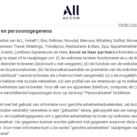
Verder zon
 en persoonsgegevens
ites van ALL, HotelF1, Ibis, Pullman, Novotel, Mercure, MGallery, Sofitel, Move
usiness Travel, Meetings, Travelpros, Restaurants & Bars, Spa, Appartementen 
& Events, Limitless Experiences en Hera,
Accor en haar partners
informatie 
p te slaan of te raadplegen om: (i) de websites te laten functioneren en u de d
iensten te leveren (deze kunt u niet weigeren); (ii) de functies van de website
en te personaliseren; (iii) de bezoekersaantallen en prestaties van de website
 "cashback"-service te bieden als u hiervoor bent aangemeld; (v) u de mogelijk
te hebben met sociale netwerken; (vi) een profiel van uw interesses op te stell
vertenties aan te bieden. Voor elk van uw apparaten (telefoon, computer, etc.)
e verschillende toepassingen door op de knop "Personaliseren" te klikken.
emt met het gebruik van informatie voor gerichte advertentiedoeleinden, zal Ac
(indien verstrekt) verwerken in een "gehashte" versie, gekoppeld aan uw naviga
gs- en loyaliteitsgegevens om u gerichte advertenties te tonen op websites va
etwerken. Uw gegevens kunnen worden gekruist met gegevens waarover deze
. Voor meer informatie kunt u de sectie "gerichte advertenties" raadplegen vi
eren".