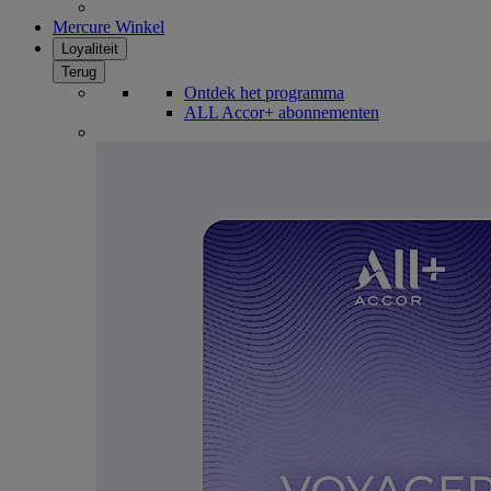
Mercure Winkel
Loyaliteit
Terug
Ontdek het programma
ALL Accor+ abonnementen