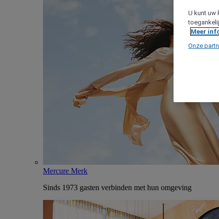
U kunt uw 
toegankeli
Meer inf
Onze partn
Mercure Merk
Sinds 1973 gasten verbinden met hun omgeving