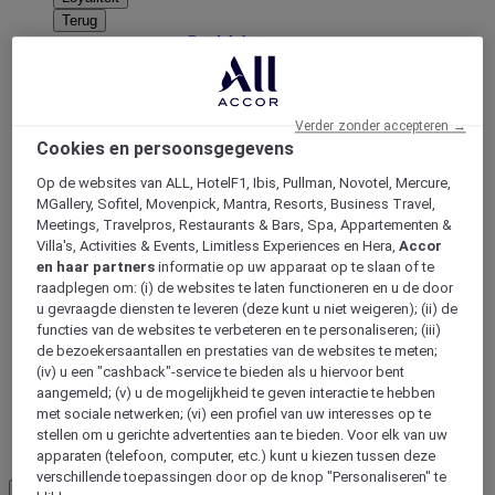
Terug
Ontdek het programma
ALL Accor+ abonnementen
Verder zonder accepteren →
Cookies en persoonsgegevens
Op de websites van ALL, HotelF1, Ibis, Pullman, Novotel, Mercure,
MGallery, Sofitel, Movenpick, Mantra, Resorts, Business Travel,
Meetings, Travelpros, Restaurants & Bars, Spa, Appartementen &
Villa's, Activities & Events, Limitless Experiences en Hera,
Accor
en haar partners
informatie op uw apparaat op te slaan of te
raadplegen om: (i) de websites te laten functioneren en u de door
u gevraagde diensten te leveren (deze kunt u niet weigeren); (ii) de
ALL Accor+ Voyager
functies van de websites te verbeteren en te personaliseren; (iii)
15% korting het hele jaar
door op uw verblijven bij
de bezoekersaantallen en prestaties van de websites te meten;
+30 merken
(iv) u een "cashback"-service te bieden als u hiervoor bent
aangemeld; (v) u de mogelijkheid te geven interactie te hebben
WORD NU LID
met sociale netwerken; (vi) een profiel van uw interesses op te
stellen om u gerichte advertenties aan te bieden. Voor elk van uw
Meer
apparaten (telefoon, computer, etc.) kunt u kiezen tussen deze
verschillende toepassingen door op de knop "Personaliseren" te
NL