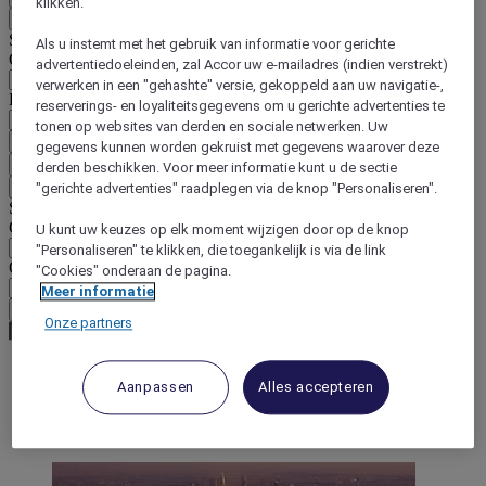
klikken.
Terug
Selecteer hieronder uw land en taal
Als u instemt met het gebruik van informatie voor gerichte
Geografische zone
advertentiedoeleinden, zal Accor uw e-mailadres (indien verstrekt)
verwerken in een "gehashte" versie, gekoppeld aan uw navigatie-,
Land/regio-taal
reserverings- en loyaliteitsgegevens om u gerichte advertenties te
tonen op websites van derden en sociale netwerken. Uw
Bevestig mijn land en taal
gegevens kunnen worden gekruist met gegevens waarover deze
EUR
(€)
derden beschikken. Voor meer informatie kunt u de sectie
Terug
"gerichte advertenties" raadplegen via de knop "Personaliseren".
Selecteer hieronder uw valuta
Geografische zone
U kunt uw keuzes op elk moment wijzigen door op de knop
"Personaliseren" te klikken, die toegankelijk is via de link
Offerte
"Cookies" onderaan de pagina.
Meer informatie
Bevestig mijn valuta
Onze partners
Aanpassen
Alles accepteren
World
Middle East
Saudi Arabia