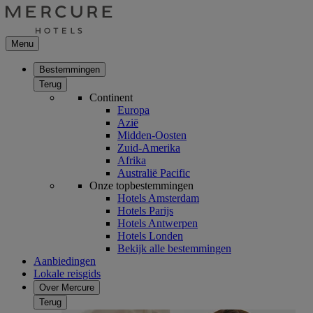
Menu
Bestemmingen
Terug
Continent
Europa
Azië
Midden-Oosten
Zuid-Amerika
Afrika
Australië Pacific
Onze topbestemmingen
Hotels Amsterdam
Hotels Parijs
Hotels Antwerpen
Hotels Londen
Bekijk alle bestemmingen
Aanbiedingen
Lokale reisgids
Over Mercure
Terug