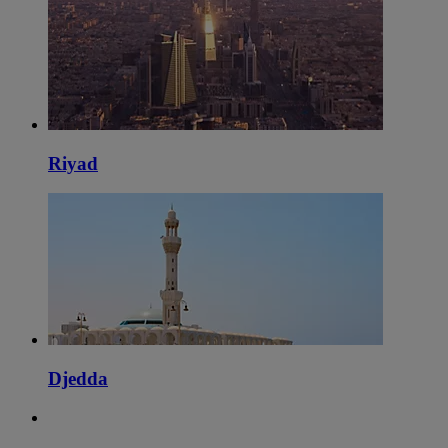
Riyad
Djedda