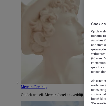
Cookies
Op de webs
Resorts, B
Activities 
apparaat o
gevraagde d
verbeteren 
(iv) u een
interactie 
gerichte ad
tussen dez
Als u inst
mailadres 
Mercure Ervaring
reserverin
sociale n
Ontdek wat elk Mercure-hotel en -verblijf uniek maakt
beschikken
"Personalis