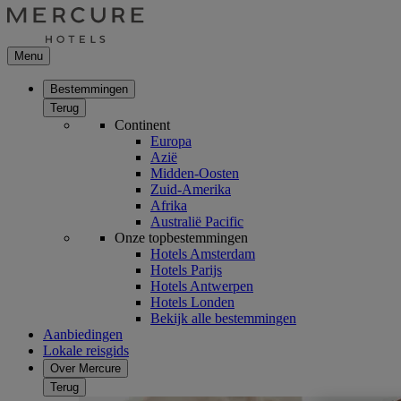
Menu
Bestemmingen
Terug
Continent
Europa
Azië
Midden-Oosten
Zuid-Amerika
Afrika
Australië Pacific
Onze topbestemmingen
Hotels Amsterdam
Hotels Parijs
Hotels Antwerpen
Hotels Londen
Bekijk alle bestemmingen
Aanbiedingen
Lokale reisgids
Over Mercure
Terug