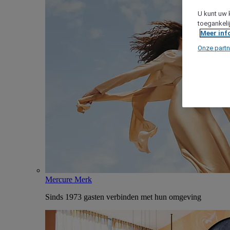
U kunt uw 
toegankeli
Meer inf
Onze partn
Mercure Merk
Sinds 1973 gasten verbinden met hun omgeving