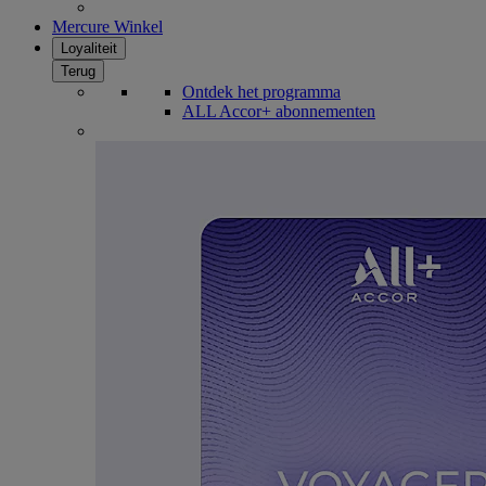
Mercure Winkel
Loyaliteit
Terug
Ontdek het programma
ALL Accor+ abonnementen