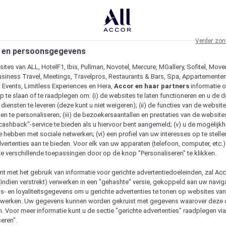
Verder zon
 en persoonsgegevens
ites van ALL, HotelF1, Ibis, Pullman, Novotel, Mercure, MGallery, Sofitel, Move
usiness Travel, Meetings, Travelpros, Restaurants & Bars, Spa, Appartementen 
& Events, Limitless Experiences en Hera,
Accor en haar partners
informatie 
p te slaan of te raadplegen om: (i) de websites te laten functioneren en u de d
iensten te leveren (deze kunt u niet weigeren); (ii) de functies van de website
en te personaliseren; (iii) de bezoekersaantallen en prestaties van de website
 "cashback"-service te bieden als u hiervoor bent aangemeld; (v) u de mogelijk
te hebben met sociale netwerken; (vi) een profiel van uw interesses op te stell
vertenties aan te bieden. Voor elk van uw apparaten (telefoon, computer, etc.)
e verschillende toepassingen door op de knop "Personaliseren" te klikken.
emt met het gebruik van informatie voor gerichte advertentiedoeleinden, zal Ac
(indien verstrekt) verwerken in een "gehashte" versie, gekoppeld aan uw naviga
gs- en loyaliteitsgegevens om u gerichte advertenties te tonen op websites va
etwerken. Uw gegevens kunnen worden gekruist met gegevens waarover deze
. Voor meer informatie kunt u de sectie "gerichte advertenties" raadplegen vi
eren".