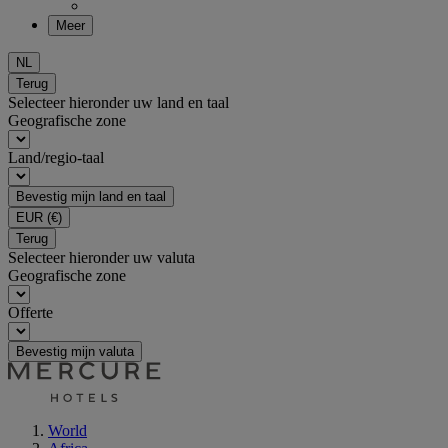
Meer
NL
Terug
Selecteer hieronder uw land en taal
Geografische zone
Land/regio-taal
Bevestig mijn land en taal
EUR
(€)
Terug
Selecteer hieronder uw valuta
Geografische zone
Offerte
Bevestig mijn valuta
World