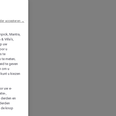
der accepteren →
npick, Mantra,
& Villa's,
op uw
oor u
s te
s te meten;
heid te geven
en om u
 kunt u kiezen
cor uw e-
tie-,
n derden en
 derden
a de knop