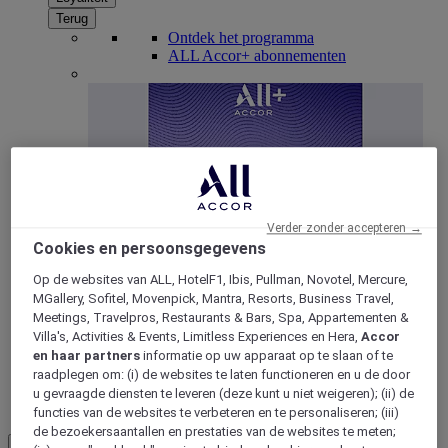
Terug
Ontdek het programma
ALL Accor+ abonnementen
Verder zonder accepteren →
Cookies en persoonsgegevens
Op de websites van ALL, HotelF1, Ibis, Pullman, Novotel, Mercure,
ALL Accor+ Voyager
MGallery, Sofitel, Movenpick, Mantra, Resorts, Business Travel,
15% korting het hele jaar
door op uw verblijven bij
Meetings, Travelpros, Restaurants & Bars, Spa, Appartementen &
+30 merken
Villa's, Activities & Events, Limitless Experiences en Hera,
Accor
en haar partners
informatie op uw apparaat op te slaan of te
WORD NU LID
raadplegen om: (i) de websites te laten functioneren en u de door
u gevraagde diensten te leveren (deze kunt u niet weigeren); (ii) de
Meer
functies van de websites te verbeteren en te personaliseren; (iii)
de bezoekersaantallen en prestaties van de websites te meten;
NL