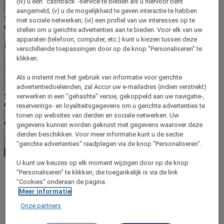
(iv) u een "cashback"-service te bieden als u hiervoor bent
Terug
aangemeld; (v) u de mogelijkheid te geven interactie te hebben
Selecteer hieronder uw land en taal
met sociale netwerken; (vi) een profiel van uw interesses op te
Geografische zone
stellen om u gerichte advertenties aan te bieden. Voor elk van uw
apparaten (telefoon, computer, etc.) kunt u kiezen tussen deze
Land/regio-taal
verschillende toepassingen door op de knop "Personaliseren" te
klikken.
Bevestig mijn land en taal
EUR
(€)
Als u instemt met het gebruik van informatie voor gerichte
Terug
advertentiedoeleinden, zal Accor uw e-mailadres (indien verstrekt)
Selecteer hieronder uw valuta
verwerken in een "gehashte" versie, gekoppeld aan uw navigatie-,
Geografische zone
reserverings- en loyaliteitsgegevens om u gerichte advertenties te
tonen op websites van derden en sociale netwerken. Uw
Offerte
gegevens kunnen worden gekruist met gegevens waarover deze
derden beschikken. Voor meer informatie kunt u de sectie
Bevestig mijn valuta
"gerichte advertenties" raadplegen via de knop "Personaliseren".
U kunt uw keuzes op elk moment wijzigen door op de knop
"Personaliseren" te klikken, die toegankelijk is via de link
"Cookies" onderaan de pagina.
World
Europe
Meer informatie
Belgium
Onze partners
Ypres