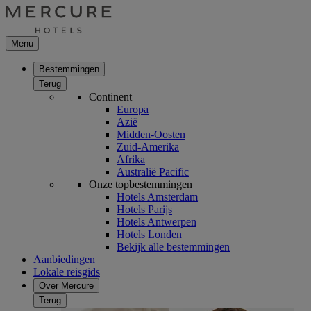
Menu
Bestemmingen
Terug
Continent
Europa
Azië
Midden-Oosten
Zuid-Amerika
Afrika
Australië Pacific
Onze topbestemmingen
Hotels Amsterdam
Hotels Parijs
Hotels Antwerpen
Hotels Londen
Bekijk alle bestemmingen
Aanbiedingen
Lokale reisgids
Over Mercure
Terug