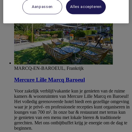
Aanpassen
Alles accepteren
MARCQ-EN-BAROEUL, Frankrijk
Mercure Lille Marcq Baroeul
Voor zakelijk verblijf/vakantie kun je genieten van de ruime
kamers & woonruimten van Mercure Lille Marcq en Baroeul!
Het volledig gerenoveerde hotel biedt een gezellige omgeving
waar je je privé- en professionele recepties kunt organiseren in
lounges van 700 m². In onze bar & restaurant met terras kun
je genieten van een menu met lokale bieren & traditionele
gerechten. Met ons ontbijtbuffet krijg je energie om de dag te
beginnen.