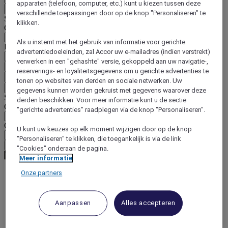
apparaten (telefoon, computer, etc.) kunt u kiezen tussen deze
Terug
verschillende toepassingen door op de knop "Personaliseren" te
Selecteer hieronder uw land en taal
klikken.
Geografische zone
Als u instemt met het gebruik van informatie voor gerichte
Land/regio-taal
advertentiedoeleinden, zal Accor uw e-mailadres (indien verstrekt)
verwerken in een "gehashte" versie, gekoppeld aan uw navigatie-,
Bevestig mijn land en taal
reserverings- en loyaliteitsgegevens om u gerichte advertenties te
EUR
(€)
tonen op websites van derden en sociale netwerken. Uw
Terug
gegevens kunnen worden gekruist met gegevens waarover deze
Selecteer hieronder uw valuta
derden beschikken. Voor meer informatie kunt u de sectie
Geografische zone
"gerichte advertenties" raadplegen via de knop "Personaliseren".
Offerte
U kunt uw keuzes op elk moment wijzigen door op de knop
"Personaliseren" te klikken, die toegankelijk is via de link
Bevestig mijn valuta
"Cookies" onderaan de pagina.
Meer informatie
Onze partners
World
Europe
Aanpassen
Alles accepteren
Belgium
Waterloo