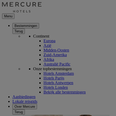
Menu
Bestemmingen
Terug
Continent
Europa
Azië
Midden-Oosten
Zuid-Amerika
Afrika
Australië Pacific
Onze topbestemmingen
Hotels Amsterdam
Hotels Parijs
Hotels Antwerpen
Hotels Londen
Bekijk alle bestemmingen
Aanbiedingen
Lokale reisgids
Over Mercure
Terug