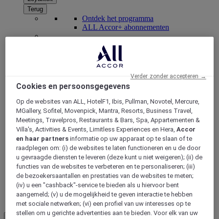
Terug
Ontdek het programma
ALL Accor+ abonnementen
Verder zonder accepteren →
Cookies en persoonsgegevens
Op de websites van ALL, HotelF1, Ibis, Pullman, Novotel, Mercure,
MGallery, Sofitel, Movenpick, Mantra, Resorts, Business Travel,
Meetings, Travelpros, Restaurants & Bars, Spa, Appartementen &
Villa's, Activities & Events, Limitless Experiences en Hera,
Accor
ALL Accor+ Voyager
en haar partners
informatie op uw apparaat op te slaan of te
raadplegen om: (i) de websites te laten functioneren en u de door
15% korting het hele jaar
door op uw verblijven bij
u gevraagde diensten te leveren (deze kunt u niet weigeren); (ii) de
+30 merken
functies van de websites te verbeteren en te personaliseren; (iii)
de bezoekersaantallen en prestaties van de websites te meten;
WORD NU LID
(iv) u een "cashback"-service te bieden als u hiervoor bent
aangemeld; (v) u de mogelijkheid te geven interactie te hebben
Meer
met sociale netwerken; (vi) een profiel van uw interesses op te
stellen om u gerichte advertenties aan te bieden. Voor elk van uw
NL