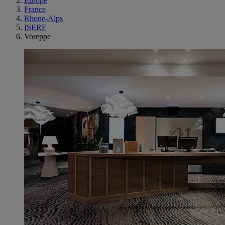
Europe
France
Rhone-Alps
ISERE
Voreppe