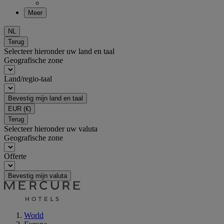
Meer
NL
Terug
Selecteer hieronder uw land en taal
Geografische zone
Land/regio-taal
Bevestig mijn land en taal
EUR
(€)
Terug
Selecteer hieronder uw valuta
Geografische zone
Offerte
Bevestig mijn valuta
World