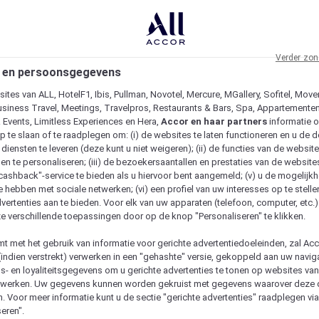
Verder zon
 en persoonsgegevens
ites van ALL, HotelF1, Ibis, Pullman, Novotel, Mercure, MGallery, Sofitel, Move
usiness Travel, Meetings, Travelpros, Restaurants & Bars, Spa, Appartementen 
& Events, Limitless Experiences en Hera,
Accor en haar partners
informatie 
p te slaan of te raadplegen om: (i) de websites te laten functioneren en u de d
iensten te leveren (deze kunt u niet weigeren); (ii) de functies van de website
en te personaliseren; (iii) de bezoekersaantallen en prestaties van de website
 "cashback"-service te bieden als u hiervoor bent aangemeld; (v) u de mogelijk
te hebben met sociale netwerken; (vi) een profiel van uw interesses op te stell
vertenties aan te bieden. Voor elk van uw apparaten (telefoon, computer, etc.)
e verschillende toepassingen door op de knop "Personaliseren" te klikken.
emt met het gebruik van informatie voor gerichte advertentiedoeleinden, zal Ac
(indien verstrekt) verwerken in een "gehashte" versie, gekoppeld aan uw naviga
gs- en loyaliteitsgegevens om u gerichte advertenties te tonen op websites va
etwerken. Uw gegevens kunnen worden gekruist met gegevens waarover deze
. Voor meer informatie kunt u de sectie "gerichte advertenties" raadplegen vi
eren".