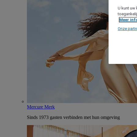
U kunt uw 
toegankeli
Meer inf
Onze partn
Mercure Merk
Sinds 1973 gasten verbinden met hun omgeving