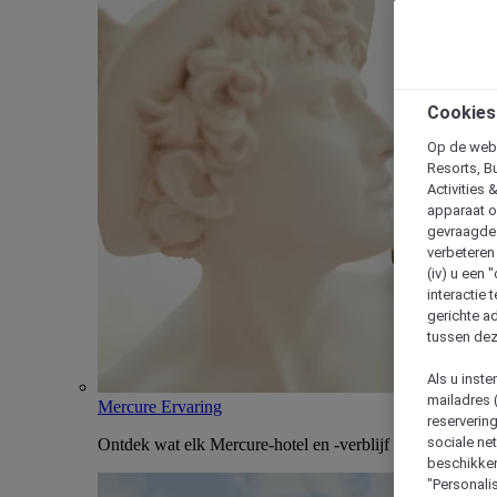
Cookies
Op de webs
Resorts, B
Activities 
apparaat o
gevraagde d
verbeteren 
(iv) u een
interactie 
gerichte ad
tussen dez
Als u inst
mailadres 
Mercure Ervaring
reserverin
sociale n
Ontdek wat elk Mercure-hotel en -verblijf uniek maakt
beschikken
"Personalis