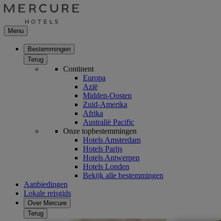
Menu
Bestemmingen
Terug
Continent
Europa
Azië
Midden-Oosten
Zuid-Amerika
Afrika
Australië Pacific
Onze topbestemmingen
Hotels Amsterdam
Hotels Parijs
Hotels Antwerpen
Hotels Londen
Bekijk alle bestemmingen
Aanbiedingen
Lokale reisgids
Over Mercure
Terug