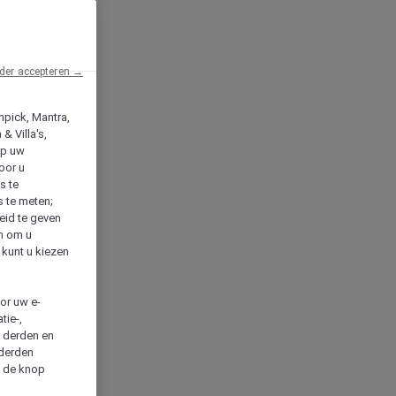
der accepteren →
npick, Mantra,
& Villa's,
op uw
oor u
s te
s te meten;
heid te geven
en om u
 kunt u kiezen
cor uw e-
tie-,
n derden en
 derden
a de knop