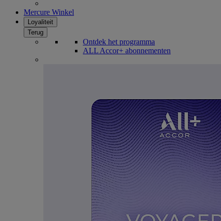
Mercure Winkel
Loyaliteit
Terug
Ontdek het programma
ALL Accor+ abonnementen