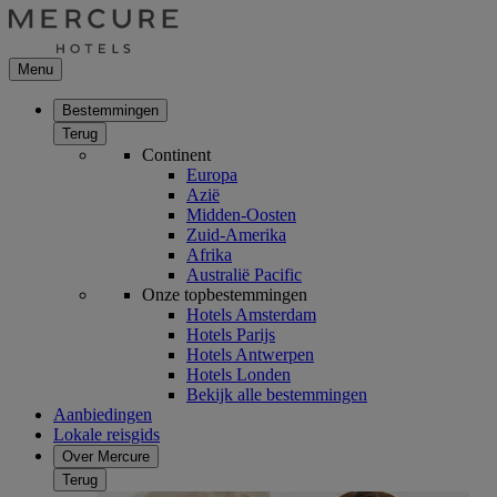
Menu
Bestemmingen
Terug
Continent
Europa
Azië
Midden-Oosten
Zuid-Amerika
Afrika
Australië Pacific
Onze topbestemmingen
Hotels Amsterdam
Hotels Parijs
Hotels Antwerpen
Hotels Londen
Bekijk alle bestemmingen
Aanbiedingen
Lokale reisgids
Over Mercure
Terug