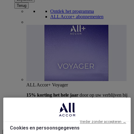
Terug
Ontdek het programma
ALL Accor+ abonnementen
ALL Accor+ Voyager
15% korting het hele jaar
door op uw verblijven bij
+30 merken
WORD NU LID
Meer
Verder zonder accepteren →
Cookies en persoonsgegevens
NL