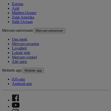
Europa
Azië
Midden-Oosten
Zuid-Amerika
Stille Oceaan
Mercure-universum
Mercure-universum
Ons merk
Mercure-ervaring
Loyaliteit
Lokale gids
Mercure-winkel
Alle talen
Mobiele app
Mobiele app
iOS-app
Android-app