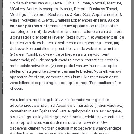
Op de websites van ALL, HotelF1, Ibis, Pullman, Novotel, Mercure,
Terug
MGallery, Sofitel, Movenpick, Mantra, Resorts, Business Travel,
Selecteer hieronder uw land en taal
Meetings, Travelpros, Restaurants & Bars, Spa, Appartementen &
Geografische zone
Villa's, Activities & Events, Limitless Experiences en Hera,
Accor
en haar partners
informatie op uw apparaat op te slaan of te
Land/regio-taal
raadplegen om: (i) de websites te laten functioneren en u de door
u gevraagde diensten te leveren (deze kunt u niet weigeren); (ii) de
Bevestig mijn land en taal
functies van de websites te verbeteren en te personaliseren; (iii)
EUR
(€)
de bezoekersaantallen en prestaties van de websites te meten;
Terug
(iv) u een "cashback"-service te bieden als u hiervoor bent
Selecteer hieronder uw valuta
aangemeld; (v) u de mogelijkheid te geven interactie te hebben
Geografische zone
met sociale netwerken; (vi) een profiel van uw interesses op te
stellen om u gerichte advertenties aan te bieden. Voor elk van uw
Offerte
apparaten (telefoon, computer, etc.) kunt u kiezen tussen deze
verschillende toepassingen door op de knop "Personaliseren" te
Bevestig mijn valuta
klikken.
Als u instemt met het gebruik van informatie voor gerichte
advertentiedoeleinden, zal Accor uw e-mailadres (indien verstrekt)
World
verwerken in een "gehashte" versie, gekoppeld aan uw navigatie-,
Europe
reserverings- en loyaliteitsgegevens om u gerichte advertenties te
Austria
tonen op websites van derden en sociale netwerken. Uw
VIENNA - Land-Austria
gegevens kunnen worden gekruist met gegevens waarover deze
Vienna
derden beschikken. Voor meer informatie kunt u de sectie