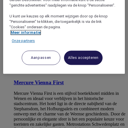
"gerichte advertenties" raadplegen via de knop "Personaliseren".
U kunt uw keuzes op elk moment wijzigen door op de knop
"Personaliseren" te klikken, die toegankelijk is via de link
"Cookies" onderaan de pagina.
Meer informatie
Onze partners
Aanpassen
Alles accepteren
VIENNA, Oostenrijk
Mercure Vienna First
Mercure Vienna First is een stijlvol boetiekhotel midden in
Wenen en ideaal voor verblijven in het historische
stadscentrum. Het hotel ligt in de directe nabijheid van de
Stephansdom, het Hofburgpaleis en combineert modern
ontwerp met de charme van de Weense geschiedenis. Door de
persoonlijke en elegante sfeer is het een populaire keuze voor
toeristen en zakelijke gasten. Metrostations Schwedenplatz en