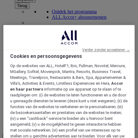
Terug
Ontdek het programma
ALL Accor+ abonnementen
Verder zonder accepteren →
Cookies en persoonsgegevens
Op de websites van ALL, HotelF1, Ibis, Pullman, Novotel, Mercure,
MGallery, Sofitel, Movenpick, Mantra, Resorts, Business Travel,
Meetings, Travelpros, Restaurants & Bars, Spa, Appartementen &
Villa's, Activities & Events, Limitless Experiences en Hera,
Accor
ALL Accor+ Voyager
en haar partners
informatie op uw apparaat op te slaan of te
raadplegen om: (i) de websites te laten functioneren en u de door
15% korting het hele jaar
door op uw verblijven bij
u gevraagde diensten te leveren (deze kunt u niet weigeren); (ii) de
+30 merken
functies van de websites te verbeteren en te personaliseren; (iii)
de bezoekersaantallen en prestaties van de websites te meten;
WORD NU LID
(iv) u een "cashback"-service te bieden als u hiervoor bent
aangemeld; (v) u de mogelijkheid te geven interactie te hebben
Meer
met sociale netwerken; (vi) een profiel van uw interesses op te
stellen om u gerichte advertenties aan te bieden. Voor elk van uw
NL