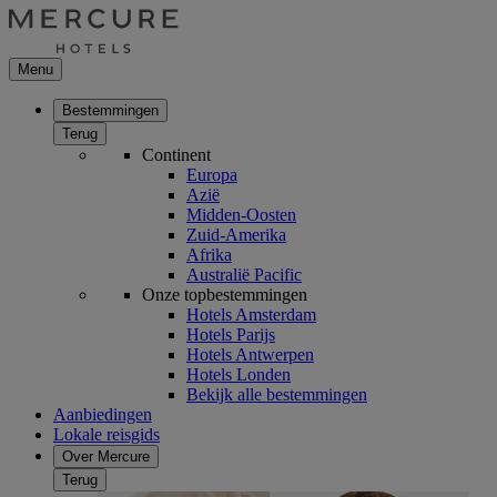
Menu
Bestemmingen
Terug
Continent
Europa
Azië
Midden-Oosten
Zuid-Amerika
Afrika
Australië Pacific
Onze topbestemmingen
Hotels Amsterdam
Hotels Parijs
Hotels Antwerpen
Hotels Londen
Bekijk alle bestemmingen
Aanbiedingen
Lokale reisgids
Over Mercure
Terug