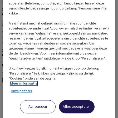
apparaten (telefoon, computer, etc.) kunt u kiezen tussen deze
Terug
verschillende toepassingen door op de knop "Personaliseren" te
Selecteer hieronder uw land en taal
klikken.
Geografische zone
Als u instemt met het gebruik van informatie voor gerichte
Land/regio-taal
advertentiedoeleinden, zal Accor uw e-mailadres (indien verstrekt)
verwerken in een "gehashte" versie, gekoppeld aan uw navigatie-,
Bevestig mijn land en taal
reserverings- en loyaliteitsgegevens om u gerichte advertenties te
EUR
(€)
tonen op websites van derden en sociale netwerken. Uw
Terug
gegevens kunnen worden gekruist met gegevens waarover deze
Selecteer hieronder uw valuta
derden beschikken. Voor meer informatie kunt u de sectie
Geografische zone
"gerichte advertenties" raadplegen via de knop "Personaliseren".
Offerte
U kunt uw keuzes op elk moment wijzigen door op de knop
"Personaliseren" te klikken, die toegankelijk is via de link
Bevestig mijn valuta
"Cookies" onderaan de pagina.
Meer informatie
Onze partners
World
Europe
France
Aanpassen
Alles accepteren
Upper-Normandy
SEINE-MARITIME