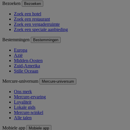
Bezoeken
Bezoeken
Zoek een hotel
Zoek een restaurant
Zoek een vergaderruimte
Zoek een speciale aanbieding
Bestemmingen
Bestemmingen
Europa
Azië
Midden-Oosten
Zuid-Amerika
Stille Oceaan
Mercure-universum
Mercure-universum
Ons merk
Mercure-ervaring
Loyaliteit
Lokale gids
Mercure-winkel
Alle talen
Mobiele app
Mobiele app