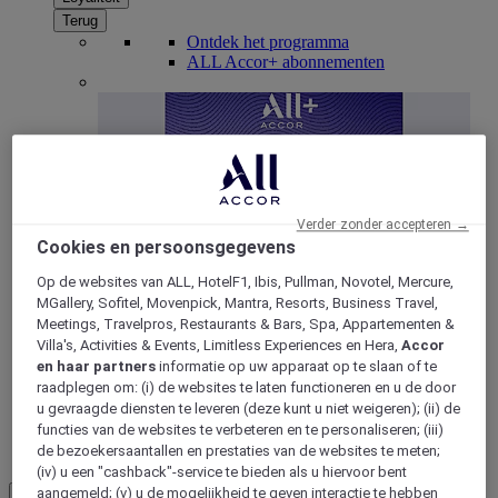
Terug
Ontdek het programma
ALL Accor+ abonnementen
Verder zonder accepteren →
Cookies en persoonsgegevens
Op de websites van ALL, HotelF1, Ibis, Pullman, Novotel, Mercure,
MGallery, Sofitel, Movenpick, Mantra, Resorts, Business Travel,
ALL Accor+ Voyager
Meetings, Travelpros, Restaurants & Bars, Spa, Appartementen &
Villa's, Activities & Events, Limitless Experiences en Hera,
Accor
15% korting het hele jaar
door op uw verblijven bij
en haar partners
informatie op uw apparaat op te slaan of te
+30 merken
raadplegen om: (i) de websites te laten functioneren en u de door
u gevraagde diensten te leveren (deze kunt u niet weigeren); (ii) de
WORD NU LID
functies van de websites te verbeteren en te personaliseren; (iii)
de bezoekersaantallen en prestaties van de websites te meten;
Meer
(iv) u een "cashback"-service te bieden als u hiervoor bent
aangemeld; (v) u de mogelijkheid te geven interactie te hebben
NL