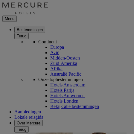
Menu
Bestemmingen
Terug
Continent
Europa
Azië
Midden-Oosten
Zuid-Amerika
Afrika
Australië Pacific
Onze topbestemmingen
Hotels Amsterdam
Hotels Parijs
Hotels Antwerpen
Hotels Londen
Bekijk alle bestemmingen
Aanbiedingen
Lokale reisgids
Over Mercure
Terug