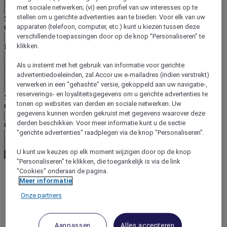
met sociale netwerken; (vi) een profiel van uw interesses op te
Terug
stellen om u gerichte advertenties aan te bieden. Voor elk van uw
Selecteer hieronder uw land en taal
apparaten (telefoon, computer, etc.) kunt u kiezen tussen deze
Geografische zone
verschillende toepassingen door op de knop "Personaliseren" te
Land/regio-taal
klikken.
Als u instemt met het gebruik van informatie voor gerichte
Bevestig mijn land en taal
advertentiedoeleinden, zal Accor uw e-mailadres (indien verstrekt)
EUR
(€)
verwerken in een "gehashte" versie, gekoppeld aan uw navigatie-,
Terug
reserverings- en loyaliteitsgegevens om u gerichte advertenties te
Selecteer hieronder uw valuta
tonen op websites van derden en sociale netwerken. Uw
Geografische zone
gegevens kunnen worden gekruist met gegevens waarover deze
derden beschikken. Voor meer informatie kunt u de sectie
Offerte
"gerichte advertenties" raadplegen via de knop "Personaliseren".
Bevestig mijn valuta
U kunt uw keuzes op elk moment wijzigen door op de knop
"Personaliseren" te klikken, die toegankelijk is via de link
"Cookies" onderaan de pagina.
Meer informatie
World
Europe
Onze partners
Germany
Bavaria
Nuremberg
Aanpassen
Alles accepteren