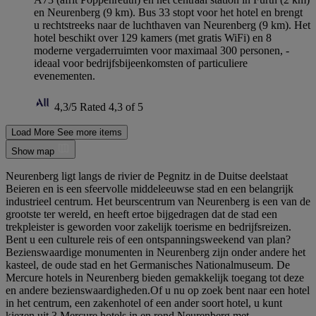
en Neurenberg (9 km). Bus 33 stopt voor het hotel en brengt
u rechtstreeks naar de luchthaven van Neurenberg (9 km). Het
hotel beschikt over 129 kamers (met gratis WiFi) en 8
moderne vergaderruimten voor maximaal 300 personen, -
ideaal voor bedrijfsbijeenkomsten of particuliere
evenementen.
4,3/5
Rated 4,3 of 5
Load More
See more items
Show map
Neurenberg ligt langs de rivier de Pegnitz in de Duitse deelstaat
Beieren en is een sfeervolle middeleeuwse stad en een belangrijk
industrieel centrum. Het beurscentrum van Neurenberg is een van de
grootste ter wereld, en heeft ertoe bijgedragen dat de stad een
trekpleister is geworden voor zakelijk toerisme en bedrijfsreizen.
Bent u een culturele reis of een ontspanningsweekend van plan?
Bezienswaardige monumenten in Neurenberg zijn onder andere het
kasteel, de oude stad en het Germanisches Nationalmuseum. De
Mercure hotels in Neurenberg bieden gemakkelijk toegang tot deze
en andere bezienswaardigheden.Of u nu op zoek bent naar een hotel
in het centrum, een zakenhotel of een ander soort hotel, u kunt
kiezen uit 3 Mercure hotels in en rond Neurenberg met