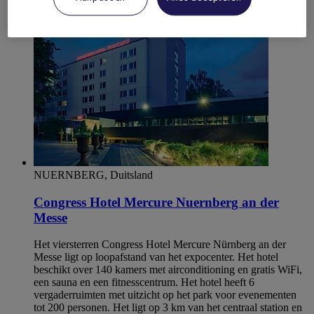
NUERNBERG, Duitsland
Congress Hotel Mercure Nuernberg an der
Messe
Het viersterren Congress Hotel Mercure Nürnberg an der
Messe ligt op loopafstand van het expocenter. Het hotel
beschikt over 140 kamers met airconditioning en gratis WiFi,
een sauna en een fitnesscentrum. Het hotel heeft 6
vergaderruimten met uitzicht op het park voor evenementen
tot 200 personen. Het ligt op 3 km van het centraal station en