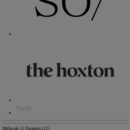
Midscale
12 Partners
(12)