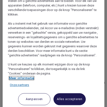
stellen om u gerichte advertenties aan te bieden. Voor elk van uw
apparaten (telefoon, computer, etc.) kunt u kiezen tussen deze
verschillende toepassingen door op de knop "Personaliseren" te
klikken.
Als u instemt met het gebruik van informatie voor gerichte
advertentiedoeleinden, zal Accor uw e-mailadres (indien verstrekt)
verwerken in een "gehashte" versie, gekoppeld aan uw navigatie-,
reserverings- en loyaliteitsgegevens om u gerichte advertenties te
tonen op websites van derden en sociale netwerken. Uw
gegevens kunnen worden gekruist met gegevens waarover deze
derden beschikken. Voor meer informatie kunt u de sectie
BANGKOK, Thailand
"gerichte advertenties" raadplegen via de knop "Personaliseren".
Mercure Bangkok Siam Ratchathewi
U kunt uw keuzes op elk moment wijzigen door op de knop
"Personaliseren" te klikken, die toegankelijk is via de link
Mercure Bangkok Siam Ratchathewi is de perfecte verfijnde
"Cookies" onderaan de pagina.
basis vr comfort en gemak. Rechtstr. toegang via uitgang 4
Meer informatie
BTS-station Ratchathewi, die direct naar hotelgebouw gaat en
Onze partners
op slechts een halte van Siam, om moeiteloos de omgeving te
verkennen. Met 184 moderne kmrs, dineren bij The
Wandering Elephant en adembenemend zicht op de skyline
Aanpassen
Alles accepteren
vanaf het overloopzwembad. Of u nu ontspant in het hotel of
eropuit gaat voor sightseeing, winkelen en dineren dicht bij