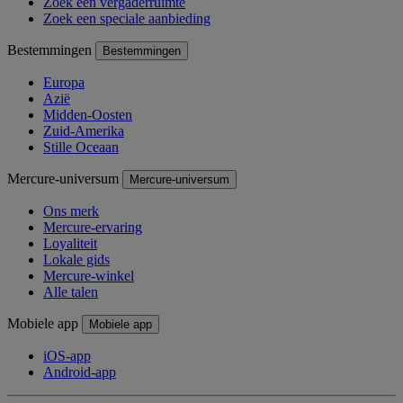
Zoek een vergaderruimte
Zoek een speciale aanbieding
Bestemmingen
Bestemmingen
Europa
Azië
Midden-Oosten
Zuid-Amerika
Stille Oceaan
Mercure-universum
Mercure-universum
Ons merk
Mercure-ervaring
Loyaliteit
Lokale gids
Mercure-winkel
Alle talen
Mobiele app
Mobiele app
iOS-app
Android-app