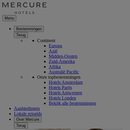
Menu
Bestemmingen
Terug
Continent
Europa
Azië
Midden-Oosten
Zuid-Amerika
Afrika
Australië Pacific
Onze topbestemmingen
Hotels Amsterdam
Hotels Parijs
Hotels Antwerpen
Hotels Londen
Bekijk alle bestemmingen
Aanbiedingen
Lokale reisgids
Over Mercure
Terug