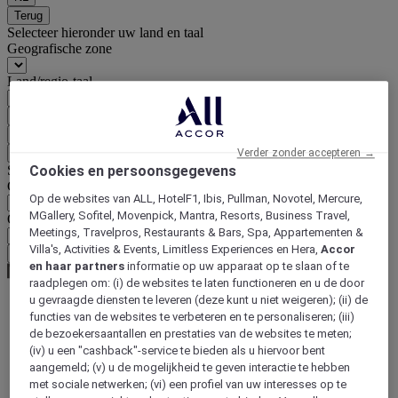
Terug
Selecteer hieronder uw land en taal
Geografische zone
Land/regio-taal
Bevestig mijn land en taal
EUR
(€)
Terug
Verder zonder accepteren →
Selecteer hieronder uw valuta
Cookies en persoonsgegevens
Geografische zone
Op de websites van ALL, HotelF1, Ibis, Pullman, Novotel, Mercure,
MGallery, Sofitel, Movenpick, Mantra, Resorts, Business Travel,
Offerte
Meetings, Travelpros, Restaurants & Bars, Spa, Appartementen &
Villa's, Activities & Events, Limitless Experiences en Hera,
Accor
Bevestig mijn valuta
en haar partners
informatie op uw apparaat op te slaan of te
raadplegen om: (i) de websites te laten functioneren en u de door
u gevraagde diensten te leveren (deze kunt u niet weigeren); (ii) de
functies van de websites te verbeteren en te personaliseren; (iii)
World
de bezoekersaantallen en prestaties van de websites te meten;
Asia
(iv) u een "cashback"-service te bieden als u hiervoor bent
Thailand
aangemeld; (v) u de mogelijkheid te geven interactie te hebben
Nonthaburi
met sociale netwerken; (vi) een profiel van uw interesses op te