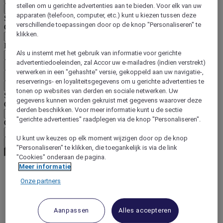
stellen om u gerichte advertenties aan te bieden. Voor elk van uw
Terug
apparaten (telefoon, computer, etc.) kunt u kiezen tussen deze
Selecteer hieronder uw land en taal
verschillende toepassingen door op de knop "Personaliseren" te
Geografische zone
klikken.
Land/regio-taal
Als u instemt met het gebruik van informatie voor gerichte
advertentiedoeleinden, zal Accor uw e-mailadres (indien verstrekt)
Bevestig mijn land en taal
verwerken in een "gehashte" versie, gekoppeld aan uw navigatie-,
EUR
(€)
reserverings- en loyaliteitsgegevens om u gerichte advertenties te
Terug
tonen op websites van derden en sociale netwerken. Uw
Selecteer hieronder uw valuta
gegevens kunnen worden gekruist met gegevens waarover deze
Geografische zone
derden beschikken. Voor meer informatie kunt u de sectie
"gerichte advertenties" raadplegen via de knop "Personaliseren".
Offerte
U kunt uw keuzes op elk moment wijzigen door op de knop
Bevestig mijn valuta
"Personaliseren" te klikken, die toegankelijk is via de link
"Cookies" onderaan de pagina.
Meer informatie
World
Onze partners
Europe
France
Western Loire
Aanpassen
Alles accepteren
SARTHE