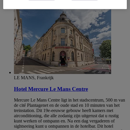
Le Mans
LE MANS, Frankrijk
Hotel Mercure Le Mans Centre
Mercure Le Mans Centre ligt in het stadscentrum, 500 m van
de cité Plantagenet en de oude stad en 10 minuten van het
treinstation. Dit 19e-eeuwse gebouw heeft kamers met
airconditioning, die alle zodanig zijn uitgerust dat u rustig
kunt werken of ontspann en. Na een dag vergaderen of
sightseeing kunt u ontspannen in de hotelbar. Dit hotel