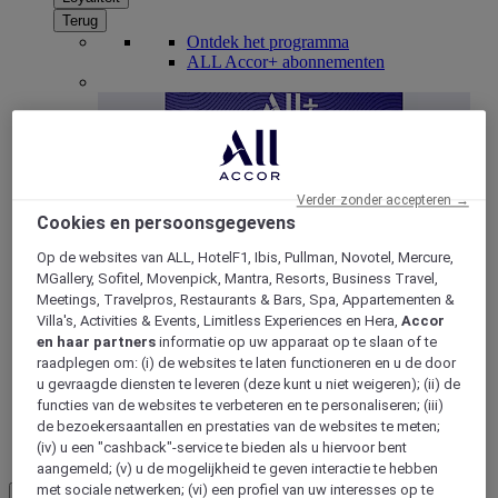
Terug
Ontdek het programma
ALL Accor+ abonnementen
Verder zonder accepteren →
Cookies en persoonsgegevens
Op de websites van ALL, HotelF1, Ibis, Pullman, Novotel, Mercure,
MGallery, Sofitel, Movenpick, Mantra, Resorts, Business Travel,
Meetings, Travelpros, Restaurants & Bars, Spa, Appartementen &
ALL Accor+ Voyager
Villa's, Activities & Events, Limitless Experiences en Hera,
Accor
en haar partners
informatie op uw apparaat op te slaan of te
15% korting het hele jaar
door op uw verblijven bij
raadplegen om: (i) de websites te laten functioneren en u de door
+30 merken
u gevraagde diensten te leveren (deze kunt u niet weigeren); (ii) de
functies van de websites te verbeteren en te personaliseren; (iii)
WORD NU LID
de bezoekersaantallen en prestaties van de websites te meten;
(iv) u een "cashback"-service te bieden als u hiervoor bent
Meer
aangemeld; (v) u de mogelijkheid te geven interactie te hebben
met sociale netwerken; (vi) een profiel van uw interesses op te
NL