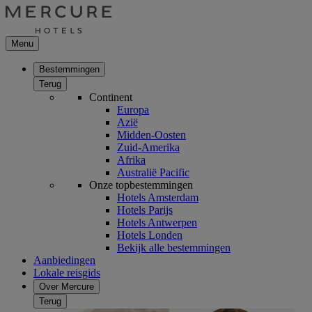
Menu
Bestemmingen
Terug
Continent
Europa
Azië
Midden-Oosten
Zuid-Amerika
Afrika
Australië Pacific
Onze topbestemmingen
Hotels Amsterdam
Hotels Parijs
Hotels Antwerpen
Hotels Londen
Bekijk alle bestemmingen
Aanbiedingen
Lokale reisgids
Over Mercure
Terug