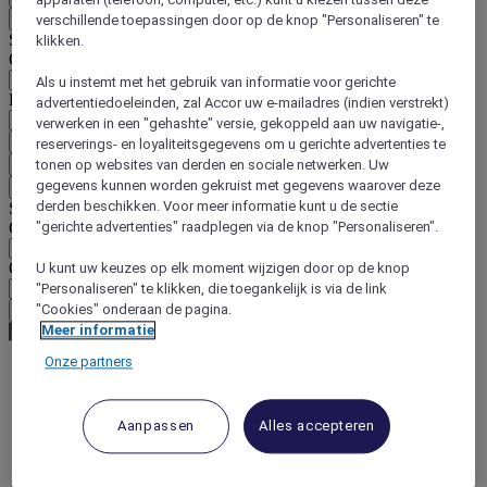
Terug
verschillende toepassingen door op de knop "Personaliseren" te
Selecteer hieronder uw land en taal
klikken.
Geografische zone
Als u instemt met het gebruik van informatie voor gerichte
Land/regio-taal
advertentiedoeleinden, zal Accor uw e-mailadres (indien verstrekt)
verwerken in een "gehashte" versie, gekoppeld aan uw navigatie-,
Bevestig mijn land en taal
reserverings- en loyaliteitsgegevens om u gerichte advertenties te
EUR
(€)
tonen op websites van derden en sociale netwerken. Uw
gegevens kunnen worden gekruist met gegevens waarover deze
Terug
derden beschikken. Voor meer informatie kunt u de sectie
Selecteer hieronder uw valuta
Geografische zone
"gerichte advertenties" raadplegen via de knop "Personaliseren".
Offerte
U kunt uw keuzes op elk moment wijzigen door op de knop
"Personaliseren" te klikken, die toegankelijk is via de link
"Cookies" onderaan de pagina.
Bevestig mijn valuta
Meer informatie
Onze partners
World
Europe
Aanpassen
Alles accepteren
United Kingdom
Kenilworth