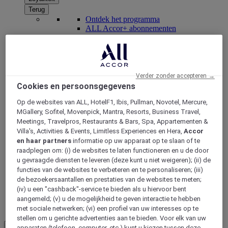
Terug
Ontdek het programma
ALL Accor+ abonnementen
Verder zonder accepteren →
Cookies en persoonsgegevens
Op de websites van ALL, HotelF1, Ibis, Pullman, Novotel, Mercure,
MGallery, Sofitel, Movenpick, Mantra, Resorts, Business Travel,
Meetings, Travelpros, Restaurants & Bars, Spa, Appartementen &
Villa's, Activities & Events, Limitless Experiences en Hera,
Accor
en haar partners
informatie op uw apparaat op te slaan of te
ALL Accor+ Voyager
raadplegen om: (i) de websites te laten functioneren en u de door
u gevraagde diensten te leveren (deze kunt u niet weigeren); (ii) de
15% korting het hele jaar
door op uw verblijven bij
functies van de websites te verbeteren en te personaliseren; (iii)
+30 merken
de bezoekersaantallen en prestaties van de websites te meten;
WORD NU LID
(iv) u een "cashback"-service te bieden als u hiervoor bent
aangemeld; (v) u de mogelijkheid te geven interactie te hebben
Meer
met sociale netwerken; (vi) een profiel van uw interesses op te
stellen om u gerichte advertenties aan te bieden. Voor elk van uw
NL
apparaten (telefoon, computer, etc.) kunt u kiezen tussen deze