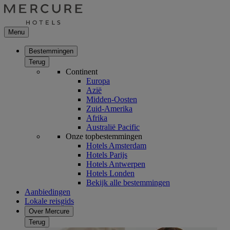
Menu
Bestemmingen
Terug
Continent
Europa
Azië
Midden-Oosten
Zuid-Amerika
Afrika
Australië Pacific
Onze topbestemmingen
Hotels Amsterdam
Hotels Parijs
Hotels Antwerpen
Hotels Londen
Bekijk alle bestemmingen
Aanbiedingen
Lokale reisgids
Over Mercure
Terug