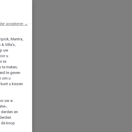
der accepteren →
npick, Mantra,
& Villa's,
op uw
oor u
s te
s te meten;
heid te geven
en om u
 kunt u kiezen
cor uw e-
tie-,
n derden en
 derden
a de knop