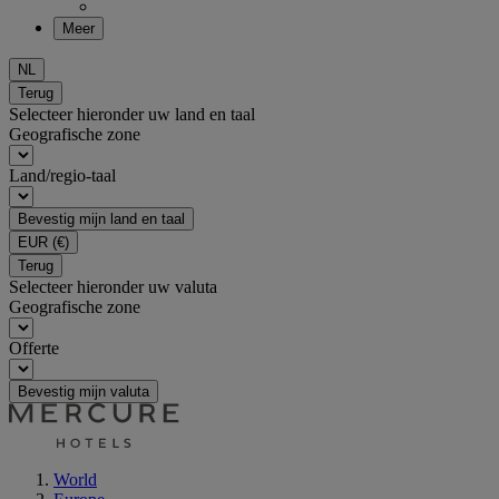
Meer
NL
Terug
Selecteer hieronder uw land en taal
Geografische zone
Land/regio-taal
Bevestig mijn land en taal
EUR
(€)
Terug
Selecteer hieronder uw valuta
Geografische zone
Offerte
Bevestig mijn valuta
World