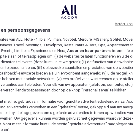
Verder zon
 en persoonsgegevens
ites van ALL, HotelF1, Ibis, Pullman, Novotel, Mercure, MGallery, Sofitel, Move
usiness Travel, Meetings, Travelpros, Restaurants & Bars, Spa, Appartementen 
& Events, Limitless Experiences en Hera,
Accor en haar partners
informatie 
p te slaan of te raadplegen om: (i) de websites te laten functioneren en u de d
iensten te leveren (deze kunt u niet weigeren); (ii) de functies van de website
en te personaliseren; (iii) de bezoekersaantallen en prestaties van de website
 "cashback"-service te bieden als u hiervoor bent aangemeld; (v) u de mogelijk
te hebben met sociale netwerken; (vi) een profiel van uw interesses op te stell
vertenties aan te bieden. Voor elk van uw apparaten (telefoon, computer, etc.)
e verschillende toepassingen door op de knop "Personaliseren" te klikken.
emt met het gebruik van informatie voor gerichte advertentiedoeleinden, zal Ac
(indien verstrekt) verwerken in een "gehashte" versie, gekoppeld aan uw naviga
gs- en loyaliteitsgegevens om u gerichte advertenties te tonen op websites va
etwerken. Uw gegevens kunnen worden gekruist met gegevens waarover deze
. Voor meer informatie kunt u de sectie "gerichte advertenties" raadplegen vi
eren".