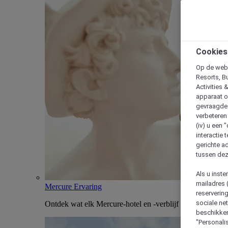
Cookies
Op de webs
Resorts, B
Activities 
apparaat o
gevraagde d
verbeteren 
(iv) u een
interactie 
gerichte ad
tussen dez
Als u inst
mailadres 
Mercure Ervaring
reserverin
sociale n
Ontdek wat elk Mercure-hotel en -verblijf uniek maakt
beschikken
"Personalis