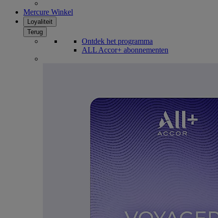
Mercure Winkel
Loyaliteit
Terug
Ontdek het programma
ALL Accor+ abonnementen