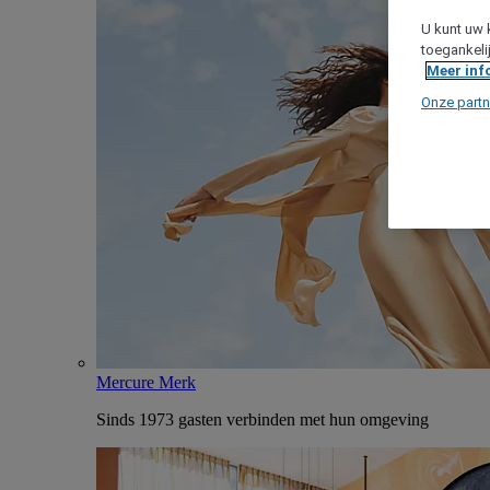
U kunt uw 
toegankeli
Meer inf
Onze partn
Mercure Merk
Sinds 1973 gasten verbinden met hun omgeving