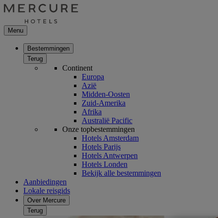
Menu
Bestemmingen
Terug
Continent
Europa
Azië
Midden-Oosten
Zuid-Amerika
Afrika
Australië Pacific
Onze topbestemmingen
Hotels Amsterdam
Hotels Parijs
Hotels Antwerpen
Hotels Londen
Bekijk alle bestemmingen
Aanbiedingen
Lokale reisgids
Over Mercure
Terug