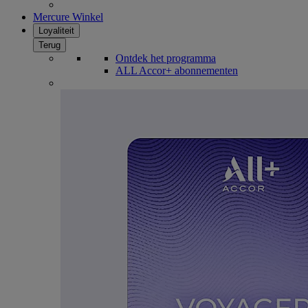
Mercure Winkel
Loyaliteit
Terug
Ontdek het programma
ALL Accor+ abonnementen