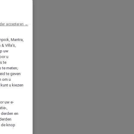
der accepteren →
npick, Mantra,
& Villa's,
op uw
oor u
s te
s te meten;
heid te geven
en om u
 kunt u kiezen
cor uw e-
tie-,
n derden en
 derden
a de knop