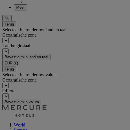
Meer
NL
Terug
Selecteer hieronder uw land en taal
Geografische zone
Land/regio-taal
Bevestig mijn land en taal
EUR
(€)
Terug
Selecteer hieronder uw valuta
Geografische zone
Offerte
Bevestig mijn valuta
World