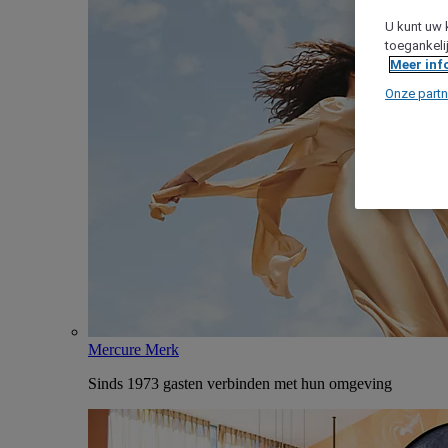
U kunt uw 
toegankeli
Meer inf
Onze partn
Mercure Merk
Sinds 1973 gasten verbinden met hun omgeving