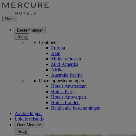
Menu
Bestemmingen
Terug
Continent
Europa
Azië
Midden-Oosten
Zuid-Amerika
Afrika
Australië Pacific
Onze topbestemmingen
Hotels Amsterdam
Hotels Parijs
Hotels Antwerpen
Hotels Londen
Bekijk alle bestemmingen
Aanbiedingen
Lokale reisgids
Over Mercure
Terug