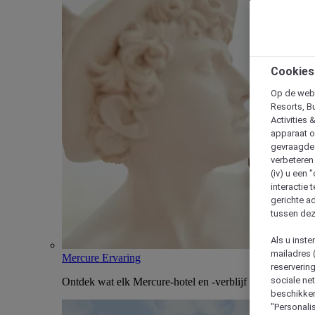
Cookies
Op de webs
Resorts, B
Activities 
apparaat o
gevraagde d
verbeteren 
(iv) u een
interactie 
gerichte ad
tussen dez
Als u inst
mailadres 
Mercure Ervaring
reserverin
sociale n
Ontdek wat elk Mercure-hotel en -verblijf uniek maakt
beschikken
"Personalis