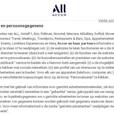
Verder zon
 en persoonsgegevens
ites van ALL, HotelF1, Ibis, Pullman, Novotel, Mercure, MGallery, Sofitel, Move
usiness Travel, Meetings, Travelpros, Restaurants & Bars, Spa, Appartementen 
& Events, Limitless Experiences en Hera,
Accor en haar partners
informatie 
p te slaan of te raadplegen om: (i) de websites te laten functioneren en u de d
iensten te leveren (deze kunt u niet weigeren); (ii) de functies van de website
en te personaliseren; (iii) de bezoekersaantallen en prestaties van de website
 "cashback"-service te bieden als u hiervoor bent aangemeld; (v) u de mogelijk
te hebben met sociale netwerken; (vi) een profiel van uw interesses op te stell
vertenties aan te bieden. Voor elk van uw apparaten (telefoon, computer, etc.)
e verschillende toepassingen door op de knop "Personaliseren" te klikken.
emt met het gebruik van informatie voor gerichte advertentiedoeleinden, zal Ac
(indien verstrekt) verwerken in een "gehashte" versie, gekoppeld aan uw naviga
gs- en loyaliteitsgegevens om u gerichte advertenties te tonen op websites va
etwerken. Uw gegevens kunnen worden gekruist met gegevens waarover deze
. Voor meer informatie kunt u de sectie "gerichte advertenties" raadplegen vi
eren".