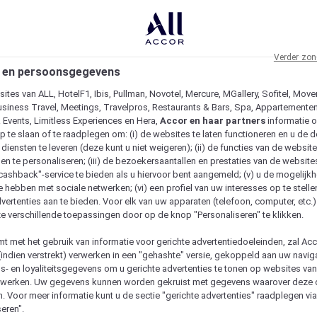
Verder zon
 en persoonsgegevens
ites van ALL, HotelF1, Ibis, Pullman, Novotel, Mercure, MGallery, Sofitel, Move
usiness Travel, Meetings, Travelpros, Restaurants & Bars, Spa, Appartementen 
& Events, Limitless Experiences en Hera,
Accor en haar partners
informatie 
p te slaan of te raadplegen om: (i) de websites te laten functioneren en u de d
iensten te leveren (deze kunt u niet weigeren); (ii) de functies van de website
en te personaliseren; (iii) de bezoekersaantallen en prestaties van de website
 "cashback"-service te bieden als u hiervoor bent aangemeld; (v) u de mogelijk
te hebben met sociale netwerken; (vi) een profiel van uw interesses op te stell
vertenties aan te bieden. Voor elk van uw apparaten (telefoon, computer, etc.)
e verschillende toepassingen door op de knop "Personaliseren" te klikken.
emt met het gebruik van informatie voor gerichte advertentiedoeleinden, zal Ac
(indien verstrekt) verwerken in een "gehashte" versie, gekoppeld aan uw naviga
gs- en loyaliteitsgegevens om u gerichte advertenties te tonen op websites va
etwerken. Uw gegevens kunnen worden gekruist met gegevens waarover deze
. Voor meer informatie kunt u de sectie "gerichte advertenties" raadplegen vi
eren".