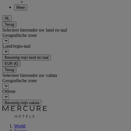
Meer
NL
Terug
Selecteer hieronder uw land en taal
Geografische zone
Land/regio-taal
Bevestig mijn land en taal
EUR
(€)
Terug
Selecteer hieronder uw valuta
Geografische zone
Offerte
Bevestig mijn valuta
World