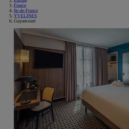
Europe
France
Ile-de-France
YVELINES
Guyancourt