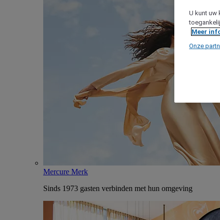
U kunt uw 
toegankeli
Meer inf
Onze partn
Mercure Merk
Sinds 1973 gasten verbinden met hun omgeving