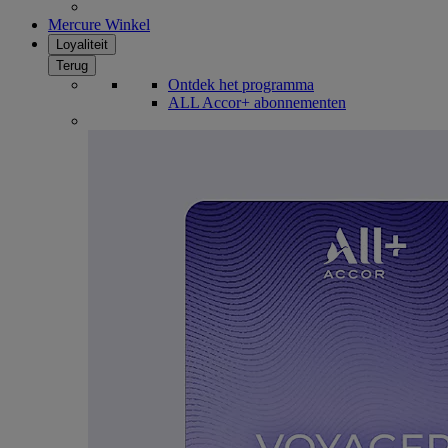
Mercure Winkel
Loyaliteit
Terug
Ontdek het programma
ALL Accor+ abonnementen