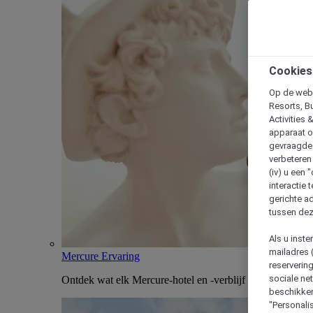
Cookies
Op de webs
Resorts, B
Activities 
apparaat o
gevraagde d
verbeteren 
(iv) u een
interactie 
gerichte ad
tussen dez
Als u inst
mailadres 
Mercure Ervaring
reserverin
sociale n
Ontdek wat elk Mercure-hotel en -verblijf uniek maakt
beschikken
"Personalis