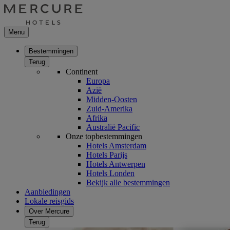
Menu
Bestemmingen
Terug
Continent
Europa
Azië
Midden-Oosten
Zuid-Amerika
Afrika
Australië Pacific
Onze topbestemmingen
Hotels Amsterdam
Hotels Parijs
Hotels Antwerpen
Hotels Londen
Bekijk alle bestemmingen
Aanbiedingen
Lokale reisgids
Over Mercure
Terug