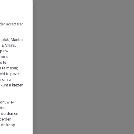
der accepteren →
npick, Mantra,
& Villa's,
op uw
oor u
s te
s te meten;
heid te geven
en om u
 kunt u kiezen
cor uw e-
tie-,
n derden en
 derden
a de knop