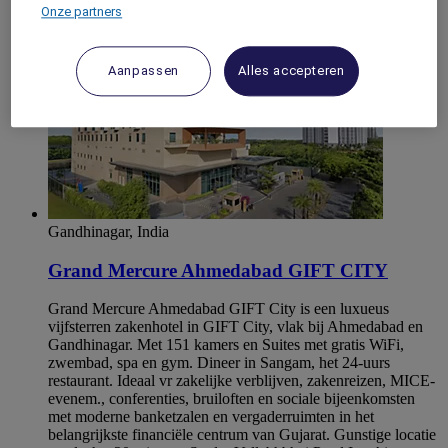
Onze partners
Aanpassen
Alles accepteren
Gandhinagar, India
Grand Mercure Ahmedabad GIFT CITY
Grand Mercure Ahmedabad GIFT City is een luxueus
vijfsterren zakenhotel in GIFT City, vlak bij Ahmedabad en
Gandhinagar. Met 151 kamers en Suites met gratis WiFi,
zwembad, spa en gym. Dineer in Sangam, het 24-uurs
restaurant. Ideaal vr zakelijke verblijven, zakenreizen, MICE-
evenem., conferenties, bruiloften en sociale bijeenkomsten
met moderne banketzalen en vergaderruimten in het
belangrijkste financiële centrum van Gujarat. Gunstige locatie