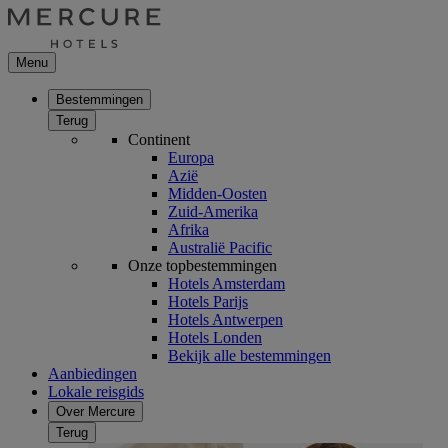
Menu
Bestemmingen
Terug
Continent
Europa
Azië
Midden-Oosten
Zuid-Amerika
Afrika
Australië Pacific
Onze topbestemmingen
Hotels Amsterdam
Hotels Parijs
Hotels Antwerpen
Hotels Londen
Bekijk alle bestemmingen
Aanbiedingen
Lokale reisgids
Over Mercure
Terug