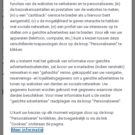
functies van de websites te verbeteren en te personaliseren; (iii)
Terug
de bezoekersaantallen en prestaties van de websites te meten;
Selecteer hieronder uw land en taal
(iv) u een "cashback"-service te bieden als u hiervoor bent
Geografische zone
aangemeld; (v) u de mogelijkheid te geven interactie te hebben
met sociale netwerken; (vi) een profiel van uw interesses op te
Land/regio-taal
stellen om u gerichte advertenties aan te bieden. Voor elk van uw
apparaten (telefoon, computer, etc.) kunt u kiezen tussen deze
Bevestig mijn land en taal
verschillende toepassingen door op de knop "Personaliseren" te
EUR
(€)
klikken.
Terug
Selecteer hieronder uw valuta
Als u instemt met het gebruik van informatie voor gerichte
Geografische zone
advertentiedoeleinden, zal Accor uw e-mailadres (indien verstrekt)
verwerken in een "gehashte" versie, gekoppeld aan uw navigatie-,
Offerte
reserverings- en loyaliteitsgegevens om u gerichte advertenties te
tonen op websites van derden en sociale netwerken. Uw
Bevestig mijn valuta
gegevens kunnen worden gekruist met gegevens waarover deze
derden beschikken. Voor meer informatie kunt u de sectie
"gerichte advertenties" raadplegen via de knop "Personaliseren".
World
U kunt uw keuzes op elk moment wijzigen door op de knop
Asia
"Personaliseren" te klikken, die toegankelijk is via de link
India
"Cookies" onderaan de pagina.
Gujarat
Meer informatie