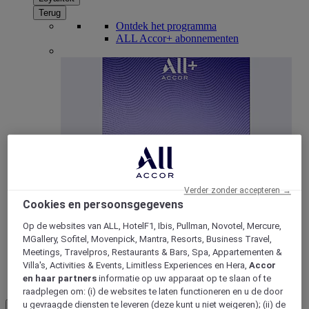
Terug
Ontdek het programma
ALL Accor+ abonnementen
Verder zonder accepteren →
ALL Accor+ Voyager
Cookies en persoonsgegevens
15% korting het hele jaar
door op uw verblijven bij
Op de websites van ALL, HotelF1, Ibis, Pullman, Novotel, Mercure,
+30 merken
MGallery, Sofitel, Movenpick, Mantra, Resorts, Business Travel,
Meetings, Travelpros, Restaurants & Bars, Spa, Appartementen &
WORD NU LID
Villa's, Activities & Events, Limitless Experiences en Hera,
Accor
en haar partners
informatie op uw apparaat op te slaan of te
Meer
raadplegen om: (i) de websites te laten functioneren en u de door
u gevraagde diensten te leveren (deze kunt u niet weigeren); (ii) de
NL