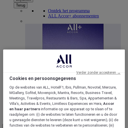
Terug
Ontdek het programma
ALL Accor+ abonnementen
Verder zonder accepteren →
Cookies en persoonsgegevens
ALL Accor+ Voyager
Op de websites van ALL, HotelF1, Ibis, Pullman, Novotel, Mercure,
15% korting het hele jaar
door op uw verblijven bij
MGallery, Sofitel, Movenpick, Mantra, Resorts, Business Travel,
+30 merken
Meetings, Travelpros, Restaurants & Bars, Spa, Appartementen &
Villa's, Activities & Events, Limitless Experiences en Hera,
Accor
WORD NU LID
en haar partners
informatie op uw apparaat op te slaan of te
raadplegen om: (i) de websites te laten functioneren en u de door
Meer
u gevraagde diensten te leveren (deze kunt u niet weigeren); (ii) de
functies van de websites te verbeteren en te personaliseren; (iii)
NL