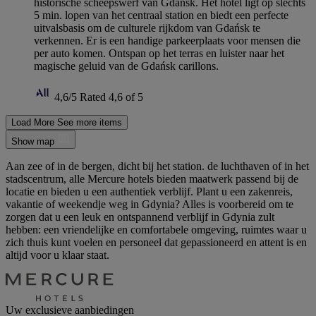
historische scheepswerf van Gdańsk. Het hotel ligt op slechts
5 min. lopen van het centraal station en biedt een perfecte
uitvalsbasis om de culturele rijkdom van Gdańsk te
verkennen. Er is een handige parkeerplaats voor mensen die
per auto komen. Ontspan op het terras en luister naar het
magische geluid van de Gdańsk carillons.
4,6/5
Rated 4,6 of 5
Load More
See more items
Show map
Aan zee of in de bergen, dicht bij het station. de luchthaven of in het
stadscentrum, alle Mercure hotels bieden maatwerk passend bij de
locatie en bieden u een authentiek verblijf. Plant u een zakenreis,
vakantie of weekendje weg in Gdynia? Alles is voorbereid om te
zorgen dat u een leuk en ontspannend verblijf in Gdynia zult
hebben: een vriendelijke en comfortabele omgeving, ruimtes waar u
zich thuis kunt voelen en personeel dat gepassioneerd en attent is en
altijd voor u klaar staat.
Uw exclusieve aanbiedingen