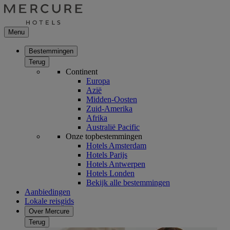
Menu
Bestemmingen
Terug
Continent
Europa
Azië
Midden-Oosten
Zuid-Amerika
Afrika
Australië Pacific
Onze topbestemmingen
Hotels Amsterdam
Hotels Parijs
Hotels Antwerpen
Hotels Londen
Bekijk alle bestemmingen
Aanbiedingen
Lokale reisgids
Over Mercure
Terug