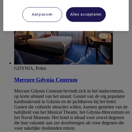
Aanpassen
Alles accepteren
GDYNIA, Polen
Mercure Gdynia Centrum
Mercure Gdynia Centrum bevindt zich in het stadscentrum,
op korte afstand van het strand. Geniet van de erg populaire
kustboulevard in Gdynia en de jachthaven bij het hotel.
Gasten die culturele attracties willen, kunnen genieten van de
nabijheid van het Musical Theatre, het Gdynia-filmcentrum en
het Naval Museum. Het hotel is ideaal voor zowel degenen
die hun vakantie aan zee doorbrengen als voor degenen die
voor zakelijke doeleinden reizen.