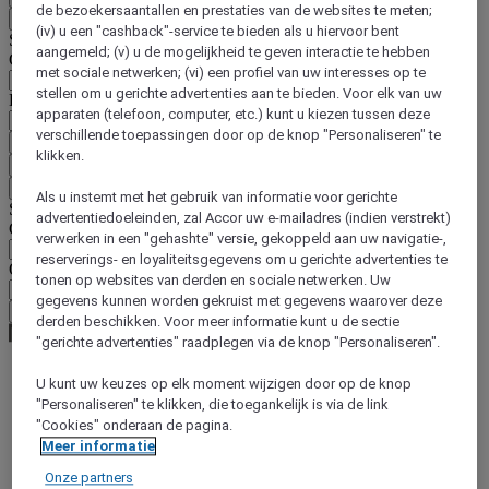
de bezoekersaantallen en prestaties van de websites te meten;
Terug
(iv) u een "cashback"-service te bieden als u hiervoor bent
Selecteer hieronder uw land en taal
aangemeld; (v) u de mogelijkheid te geven interactie te hebben
Geografische zone
met sociale netwerken; (vi) een profiel van uw interesses op te
stellen om u gerichte advertenties aan te bieden. Voor elk van uw
Land/regio-taal
apparaten (telefoon, computer, etc.) kunt u kiezen tussen deze
verschillende toepassingen door op de knop "Personaliseren" te
Bevestig mijn land en taal
klikken.
EUR
(€)
Terug
Als u instemt met het gebruik van informatie voor gerichte
Selecteer hieronder uw valuta
advertentiedoeleinden, zal Accor uw e-mailadres (indien verstrekt)
Geografische zone
verwerken in een "gehashte" versie, gekoppeld aan uw navigatie-,
reserverings- en loyaliteitsgegevens om u gerichte advertenties te
Offerte
tonen op websites van derden en sociale netwerken. Uw
gegevens kunnen worden gekruist met gegevens waarover deze
Bevestig mijn valuta
derden beschikken. Voor meer informatie kunt u de sectie
"gerichte advertenties" raadplegen via de knop "Personaliseren".
U kunt uw keuzes op elk moment wijzigen door op de knop
World
"Personaliseren" te klikken, die toegankelijk is via de link
Europe
"Cookies" onderaan de pagina.
Poland
Meer informatie
Gdynia
Onze partners