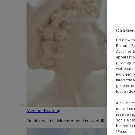
Cookies
Op de webs
Resorts, B
Activities 
apparaat o
gevraagde d
verbeteren 
(iv) u een
interactie 
gerichte ad
tussen dez
Als u inst
mailadres 
Mercure Ervaring
reserverin
sociale n
Ontdek wat elk Mercure-hotel en -verblijf uniek maakt
beschikken
"Personalis