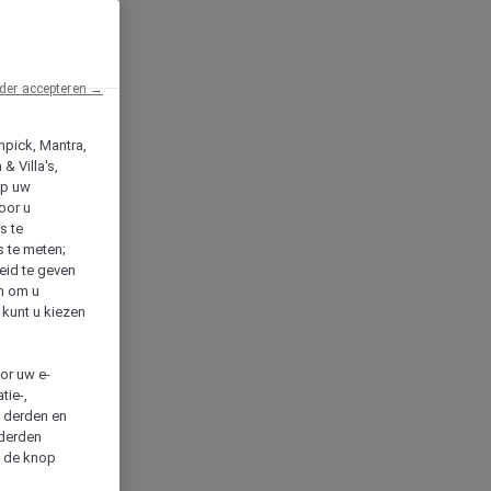
der accepteren →
npick, Mantra,
& Villa's,
op uw
oor u
s te
s te meten;
heid te geven
en om u
 kunt u kiezen
cor uw e-
tie-,
n derden en
 derden
a de knop