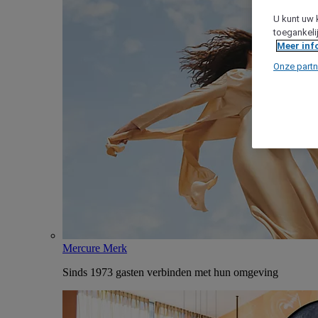
U kunt uw 
toegankeli
Meer inf
Onze partn
Mercure Merk
Sinds 1973 gasten verbinden met hun omgeving