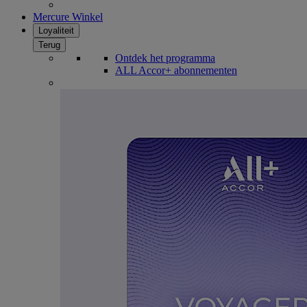
Mercure Winkel
Loyaliteit
Terug
Ontdek het programma
ALL Accor+ abonnementen