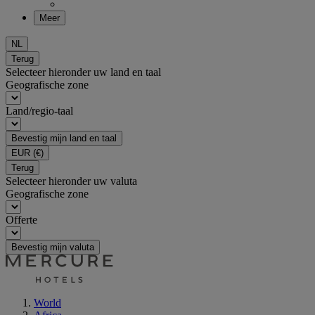
Meer
NL
Terug
Selecteer hieronder uw land en taal
Geografische zone
Land/regio-taal
Bevestig mijn land en taal
EUR
(€)
Terug
Selecteer hieronder uw valuta
Geografische zone
Offerte
Bevestig mijn valuta
World