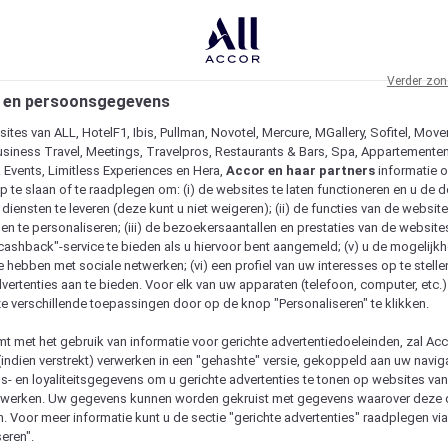
Verder zon
 en persoonsgegevens
ites van ALL, HotelF1, Ibis, Pullman, Novotel, Mercure, MGallery, Sofitel, Move
usiness Travel, Meetings, Travelpros, Restaurants & Bars, Spa, Appartementen 
& Events, Limitless Experiences en Hera,
Accor en haar partners
informatie 
p te slaan of te raadplegen om: (i) de websites te laten functioneren en u de d
iensten te leveren (deze kunt u niet weigeren); (ii) de functies van de website
en te personaliseren; (iii) de bezoekersaantallen en prestaties van de website
 "cashback"-service te bieden als u hiervoor bent aangemeld; (v) u de mogelijk
te hebben met sociale netwerken; (vi) een profiel van uw interesses op te stell
vertenties aan te bieden. Voor elk van uw apparaten (telefoon, computer, etc.)
e verschillende toepassingen door op de knop "Personaliseren" te klikken.
emt met het gebruik van informatie voor gerichte advertentiedoeleinden, zal Ac
(indien verstrekt) verwerken in een "gehashte" versie, gekoppeld aan uw naviga
gs- en loyaliteitsgegevens om u gerichte advertenties te tonen op websites va
etwerken. Uw gegevens kunnen worden gekruist met gegevens waarover deze
. Voor meer informatie kunt u de sectie "gerichte advertenties" raadplegen vi
eren".