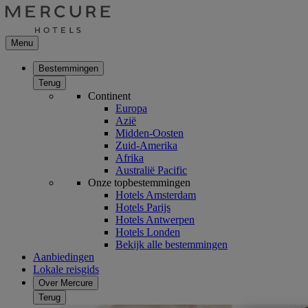
Menu
Bestemmingen
Terug
Continent
Europa
Azië
Midden-Oosten
Zuid-Amerika
Afrika
Australië Pacific
Onze topbestemmingen
Hotels Amsterdam
Hotels Parijs
Hotels Antwerpen
Hotels Londen
Bekijk alle bestemmingen
Aanbiedingen
Lokale reisgids
Over Mercure
Terug