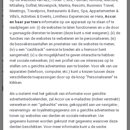
Op de websites van ALL, HotelF1, Ibis, Pullman, Novotel, Mercure,
Terug
MGallery, Sofitel, Movenpick, Mantra, Resorts, Business Travel,
Selecteer hieronder uw land en taal
Meetings, Travelpros, Restaurants & Bars, Spa, Appartementen &
Geografische zone
Villa's, Activities & Events, Limitless Experiences en Hera,
Accor
en haar partners
informatie op uw apparaat op te slaan of te
Land/regio-taal
raadplegen om: (i) de websites te laten functioneren en u de door
u gevraagde diensten te leveren (deze kunt u niet weigeren); (ii) de
Bevestig mijn land en taal
functies van de websites te verbeteren en te personaliseren; (iii)
EUR
(€)
de bezoekersaantallen en prestaties van de websites te meten;
(iv) u een "cashback"-service te bieden als u hiervoor bent
Terug
aangemeld; (v) u de mogelijkheid te geven interactie te hebben
Selecteer hieronder uw valuta
Geografische zone
met sociale netwerken; (vi) een profiel van uw interesses op te
stellen om u gerichte advertenties aan te bieden. Voor elk van uw
Offerte
apparaten (telefoon, computer, etc.) kunt u kiezen tussen deze
verschillende toepassingen door op de knop "Personaliseren" te
klikken.
Bevestig mijn valuta
Als u instemt met het gebruik van informatie voor gerichte
advertentiedoeleinden, zal Accor uw e-mailadres (indien verstrekt)
verwerken in een "gehashte" versie, gekoppeld aan uw navigatie-,
World
reserverings- en loyaliteitsgegevens om u gerichte advertenties te
Europe
tonen op websites van derden en sociale netwerken. Uw
France
Provence-Alps-Riviera
gegevens kunnen worden gekruist met gegevens waarover deze
Var
derden beschikken. Voor meer informatie kunt u de sectie