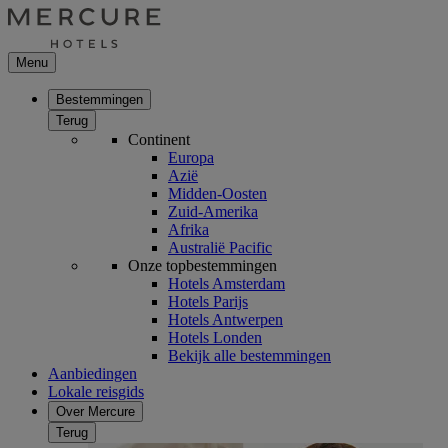
Menu
Bestemmingen
Terug
Continent
Europa
Azië
Midden-Oosten
Zuid-Amerika
Afrika
Australië Pacific
Onze topbestemmingen
Hotels Amsterdam
Hotels Parijs
Hotels Antwerpen
Hotels Londen
Bekijk alle bestemmingen
Aanbiedingen
Lokale reisgids
Over Mercure
Terug