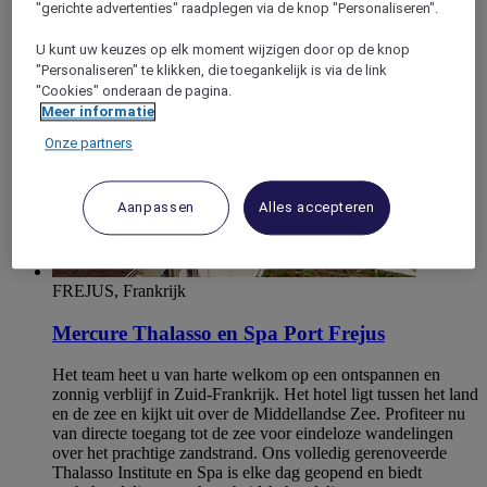
Fréjus
"gerichte advertenties" raadplegen via de knop "Personaliseren".
U kunt uw keuzes op elk moment wijzigen door op de knop
"Personaliseren" te klikken, die toegankelijk is via de link
"Cookies" onderaan de pagina.
Meer informatie
Onze partners
Aanpassen
Alles accepteren
FREJUS, Frankrijk
Mercure Thalasso en Spa Port Frejus
Het team heet u van harte welkom op een ontspannen en
zonnig verblijf in Zuid-Frankrijk. Het hotel ligt tussen het land
en de zee en kijkt uit over de Middellandse Zee. Profiteer nu
van directe toegang tot de zee voor eindeloze wandelingen
over het prachtige zandstrand. Ons volledig gerenoveerde
Thalasso Institute en Spa is elke dag geopend en biedt