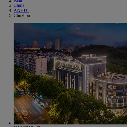
Asia
China
ANHUI
Chuzhou