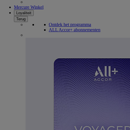
Mercure Winkel
Loyaliteit
Terug
Ontdek het programma
ALL Accor+ abonnementen