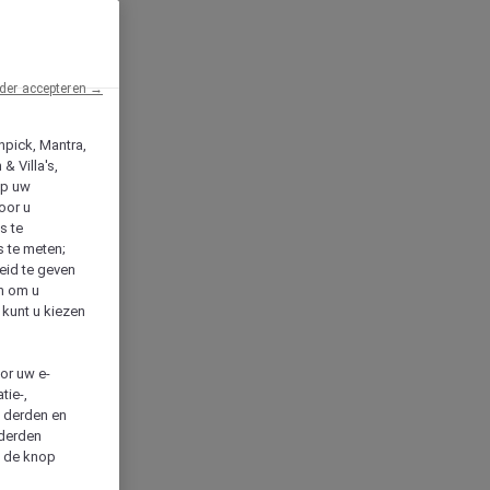
der accepteren →
npick, Mantra,
& Villa's,
op uw
oor u
s te
s te meten;
heid te geven
en om u
 kunt u kiezen
cor uw e-
tie-,
n derden en
 derden
a de knop