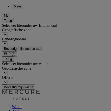
Meer
NL
Terug
Selecteer hieronder uw land en taal
Geografische zone
Land/regio-taal
Bevestig mijn land en taal
EUR
(€)
Terug
Selecteer hieronder uw valuta
Geografische zone
Offerte
Bevestig mijn valuta
World