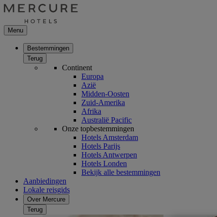
Menu
Bestemmingen
Terug
Continent
Europa
Azië
Midden-Oosten
Zuid-Amerika
Afrika
Australië Pacific
Onze topbestemmingen
Hotels Amsterdam
Hotels Parijs
Hotels Antwerpen
Hotels Londen
Bekijk alle bestemmingen
Aanbiedingen
Lokale reisgids
Over Mercure
Terug