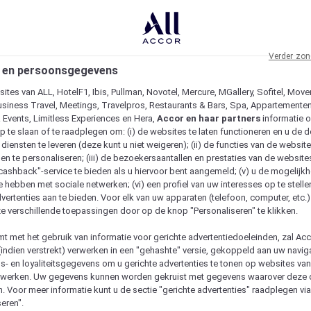
Verder zon
 en persoonsgegevens
ites van ALL, HotelF1, Ibis, Pullman, Novotel, Mercure, MGallery, Sofitel, Move
usiness Travel, Meetings, Travelpros, Restaurants & Bars, Spa, Appartementen 
& Events, Limitless Experiences en Hera,
Accor en haar partners
informatie 
p te slaan of te raadplegen om: (i) de websites te laten functioneren en u de d
iensten te leveren (deze kunt u niet weigeren); (ii) de functies van de website
en te personaliseren; (iii) de bezoekersaantallen en prestaties van de website
 "cashback"-service te bieden als u hiervoor bent aangemeld; (v) u de mogelijk
te hebben met sociale netwerken; (vi) een profiel van uw interesses op te stell
vertenties aan te bieden. Voor elk van uw apparaten (telefoon, computer, etc.)
e verschillende toepassingen door op de knop "Personaliseren" te klikken.
emt met het gebruik van informatie voor gerichte advertentiedoeleinden, zal Ac
(indien verstrekt) verwerken in een "gehashte" versie, gekoppeld aan uw naviga
gs- en loyaliteitsgegevens om u gerichte advertenties te tonen op websites va
etwerken. Uw gegevens kunnen worden gekruist met gegevens waarover deze
. Voor meer informatie kunt u de sectie "gerichte advertenties" raadplegen vi
eren".