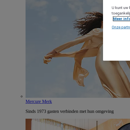
U kunt uw 
toegankeli
Meer inf
Onze partn
Mercure Merk
Sinds 1973 gasten verbinden met hun omgeving