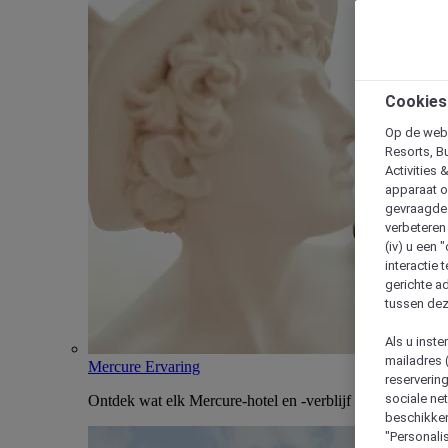
Cookies
Op de webs
Resorts, B
Activities 
apparaat o
gevraagde d
verbeteren 
(iv) u een
interactie 
gerichte ad
tussen dez
Als u inst
mailadres 
Mercure Ervaring
reserverin
sociale n
Ontdek wat elk Mercure-hotel en -verblijf uniek maakt
beschikken
"Personalis