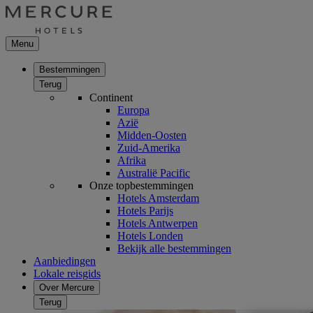
Menu
Bestemmingen
Terug
Continent
Europa
Azië
Midden-Oosten
Zuid-Amerika
Afrika
Australië Pacific
Onze topbestemmingen
Hotels Amsterdam
Hotels Parijs
Hotels Antwerpen
Hotels Londen
Bekijk alle bestemmingen
Aanbiedingen
Lokale reisgids
Over Mercure
Terug