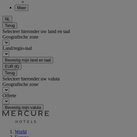
Meer
NL
Terug
Selecteer hieronder uw land en taal
Geografische zone
Land/regio-taal
Bevestig mijn land en taal
EUR
(€)
Terug
Selecteer hieronder uw valuta
Geografische zone
Offerte
Bevestig mijn valuta
World