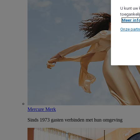
U kunt uw 
toegankeli
Meer inf
Onze partn
Mercure Merk
Sinds 1973 gasten verbinden met hun omgeving