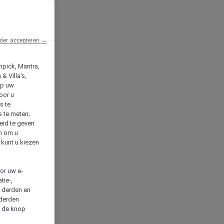
der accepteren →
npick, Mantra,
& Villa's,
op uw
oor u
s te
s te meten;
heid te geven
en om u
 kunt u kiezen
cor uw e-
tie-,
n derden en
 derden
a de knop