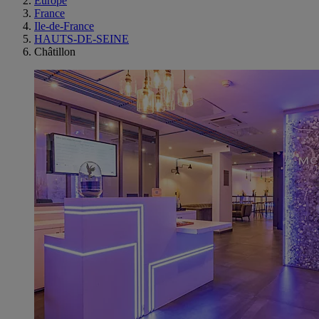
Europe
France
Ile-de-France
HAUTS-DE-SEINE
Châtillon