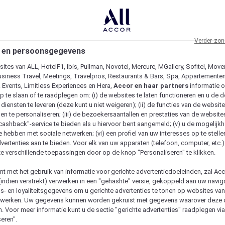
Verder zon
 en persoonsgegevens
ites van ALL, HotelF1, Ibis, Pullman, Novotel, Mercure, MGallery, Sofitel, Move
usiness Travel, Meetings, Travelpros, Restaurants & Bars, Spa, Appartementen 
& Events, Limitless Experiences en Hera,
Accor en haar partners
informatie 
p te slaan of te raadplegen om: (i) de websites te laten functioneren en u de d
iensten te leveren (deze kunt u niet weigeren); (ii) de functies van de website
en te personaliseren; (iii) de bezoekersaantallen en prestaties van de website
 "cashback"-service te bieden als u hiervoor bent aangemeld; (v) u de mogelijk
te hebben met sociale netwerken; (vi) een profiel van uw interesses op te stell
vertenties aan te bieden. Voor elk van uw apparaten (telefoon, computer, etc.)
e verschillende toepassingen door op de knop "Personaliseren" te klikken.
emt met het gebruik van informatie voor gerichte advertentiedoeleinden, zal Ac
(indien verstrekt) verwerken in een "gehashte" versie, gekoppeld aan uw naviga
gs- en loyaliteitsgegevens om u gerichte advertenties te tonen op websites va
etwerken. Uw gegevens kunnen worden gekruist met gegevens waarover deze
. Voor meer informatie kunt u de sectie "gerichte advertenties" raadplegen vi
eren".