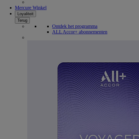
Mercure Winkel
Loyaliteit
Terug
Ontdek het programma
ALL Accor+ abonnementen