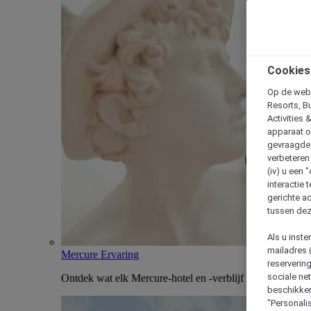
Cookies
Op de webs
Resorts, B
Activities 
apparaat o
gevraagde d
verbeteren 
(iv) u een
interactie 
gerichte ad
tussen dez
Als u inst
mailadres 
Mercure Ervaring
reserverin
sociale n
Ontdek wat elk Mercure-hotel en -verblijf uniek maakt
beschikken
"Personalis