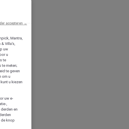
der accepteren →
npick, Mantra,
& Villa's,
op uw
oor u
s te
s te meten;
heid te geven
en om u
 kunt u kiezen
cor uw e-
tie-,
n derden en
 derden
a de knop