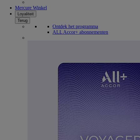
Mercure Winkel
Loyaliteit
Terug
Ontdek het programma
ALL Accor+ abonnementen