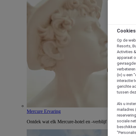
Cookies
Op de webs
Resorts, B
Activities 
apparaat o
gevraagde d
verbeteren 
(iv) u een
interactie 
gerichte ad
tussen dez
Als u inst
mailadres 
Mercure Ervaring
reserverin
sociale n
Ontdek wat elk Mercure-hotel en -verblijf uniek maakt
beschikken
"Personalis