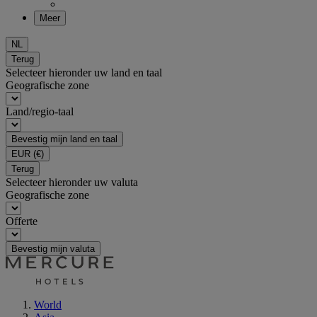
Meer
NL
Terug
Selecteer hieronder uw land en taal
Geografische zone
Land/regio-taal
Bevestig mijn land en taal
EUR
(€)
Terug
Selecteer hieronder uw valuta
Geografische zone
Offerte
Bevestig mijn valuta
World