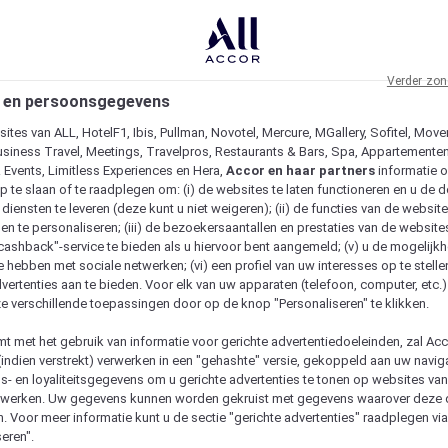
Verder zon
 en persoonsgegevens
ites van ALL, HotelF1, Ibis, Pullman, Novotel, Mercure, MGallery, Sofitel, Move
usiness Travel, Meetings, Travelpros, Restaurants & Bars, Spa, Appartementen 
& Events, Limitless Experiences en Hera,
Accor en haar partners
informatie 
p te slaan of te raadplegen om: (i) de websites te laten functioneren en u de d
iensten te leveren (deze kunt u niet weigeren); (ii) de functies van de website
en te personaliseren; (iii) de bezoekersaantallen en prestaties van de website
 "cashback"-service te bieden als u hiervoor bent aangemeld; (v) u de mogelijk
te hebben met sociale netwerken; (vi) een profiel van uw interesses op te stell
vertenties aan te bieden. Voor elk van uw apparaten (telefoon, computer, etc.)
e verschillende toepassingen door op de knop "Personaliseren" te klikken.
emt met het gebruik van informatie voor gerichte advertentiedoeleinden, zal Ac
(indien verstrekt) verwerken in een "gehashte" versie, gekoppeld aan uw naviga
gs- en loyaliteitsgegevens om u gerichte advertenties te tonen op websites va
etwerken. Uw gegevens kunnen worden gekruist met gegevens waarover deze
. Voor meer informatie kunt u de sectie "gerichte advertenties" raadplegen vi
eren".