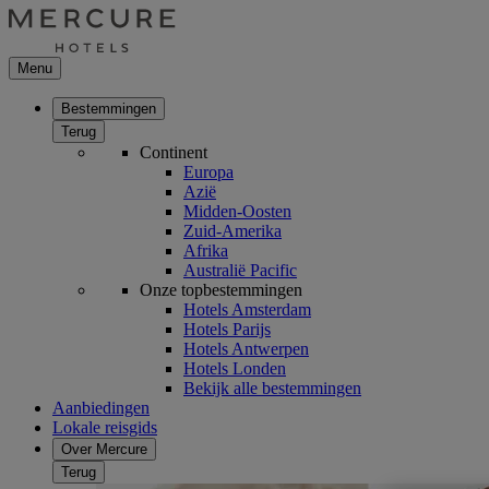
Menu
Bestemmingen
Terug
Continent
Europa
Azië
Midden-Oosten
Zuid-Amerika
Afrika
Australië Pacific
Onze topbestemmingen
Hotels Amsterdam
Hotels Parijs
Hotels Antwerpen
Hotels Londen
Bekijk alle bestemmingen
Aanbiedingen
Lokale reisgids
Over Mercure
Terug