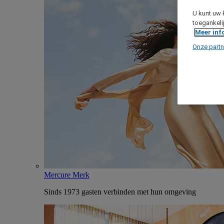
U kunt uw 
toegankeli
Meer inf
Onze partn
Mercure Merk
Sinds 1973 gasten verbinden met hun omgeving