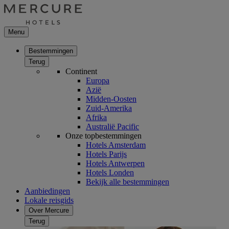
Menu
Bestemmingen
Terug
Continent
Europa
Azië
Midden-Oosten
Zuid-Amerika
Afrika
Australië Pacific
Onze topbestemmingen
Hotels Amsterdam
Hotels Parijs
Hotels Antwerpen
Hotels Londen
Bekijk alle bestemmingen
Aanbiedingen
Lokale reisgids
Over Mercure
Terug