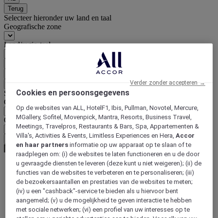
Terug
Selecteer hieronder uw land en taal
Geografische zone
Land/regio-taal
Bevestig mijn land en taal
EUR
(€)
Verder zonder accepteren →
Terug
Cookies en persoonsgegevens
Selecteer hieronder uw valuta
Geografische zone
Op de websites van ALL, HotelF1, Ibis, Pullman, Novotel, Mercure,
MGallery, Sofitel, Movenpick, Mantra, Resorts, Business Travel,
Offerte
Meetings, Travelpros, Restaurants & Bars, Spa, Appartementen &
Villa's, Activities & Events, Limitless Experiences en Hera,
Accor
Bevestig mijn valuta
en haar partners
informatie op uw apparaat op te slaan of te
raadplegen om: (i) de websites te laten functioneren en u de door
u gevraagde diensten te leveren (deze kunt u niet weigeren); (ii) de
functies van de websites te verbeteren en te personaliseren; (iii)
World
de bezoekersaantallen en prestaties van de websites te meten;
Europe
(iv) u een "cashback"-service te bieden als u hiervoor bent
France
aangemeld; (v) u de mogelijkheid te geven interactie te hebben
Provence-Alps-Riviera
met sociale netwerken; (vi) een profiel van uw interesses op te
Alpes Maritimes