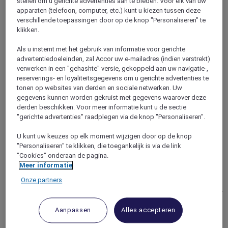
stellen om u gerichte advertenties aan te bieden. Voor elk van uw
Cannes
apparaten (telefoon, computer, etc.) kunt u kiezen tussen deze
verschillende toepassingen door op de knop "Personaliseren" te
klikken.
Als u instemt met het gebruik van informatie voor gerichte
advertentiedoeleinden, zal Accor uw e-mailadres (indien verstrekt)
verwerken in een "gehashte" versie, gekoppeld aan uw navigatie-,
reserverings- en loyaliteitsgegevens om u gerichte advertenties te
tonen op websites van derden en sociale netwerken. Uw
gegevens kunnen worden gekruist met gegevens waarover deze
derden beschikken. Voor meer informatie kunt u de sectie
"gerichte advertenties" raadplegen via de knop "Personaliseren".
CANNES, Frankrijk
U kunt uw keuzes op elk moment wijzigen door op de knop
"Personaliseren" te klikken, die toegankelijk is via de link
Hotel Mercure Cannes Mandelieu
"Cookies" onderaan de pagina.
Meer informatie
Mercure Cannes Mandelieu ligt op het kruispunt van de Var
Onze partners
en Alpes-Maritimes, een perfect uitgangspunt om de regio te
verkennen. Ideale locatie op 300 m van de zandstranden, op 7
km van het centrum van Cannes en dicht bij historische en
Aanpassen
Alles accepteren
culturele attracties. Of u er nu met het gezin of voor zaken
bent, u zult een overnachting bij ons in de zonnige omgeving