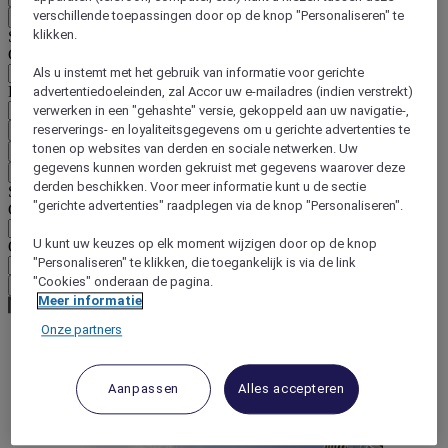
verschillende toepassingen door op de knop "Personaliseren" te
Terug
klikken.
Selecteer hieronder uw land en taal
Geografische zone
Als u instemt met het gebruik van informatie voor gerichte
Land/regio-taal
advertentiedoeleinden, zal Accor uw e-mailadres (indien verstrekt)
verwerken in een "gehashte" versie, gekoppeld aan uw navigatie-,
reserverings- en loyaliteitsgegevens om u gerichte advertenties te
Bevestig mijn land en taal
tonen op websites van derden en sociale netwerken. Uw
EUR
(€)
gegevens kunnen worden gekruist met gegevens waarover deze
Terug
derden beschikken. Voor meer informatie kunt u de sectie
Selecteer hieronder uw valuta
"gerichte advertenties" raadplegen via de knop "Personaliseren".
Geografische zone
U kunt uw keuzes op elk moment wijzigen door op de knop
Offerte
"Personaliseren" te klikken, die toegankelijk is via de link
"Cookies" onderaan de pagina.
Bevestig mijn valuta
Meer informatie
Onze partners
World
Asia
Aanpassen
Alles accepteren
South Korea
Busan