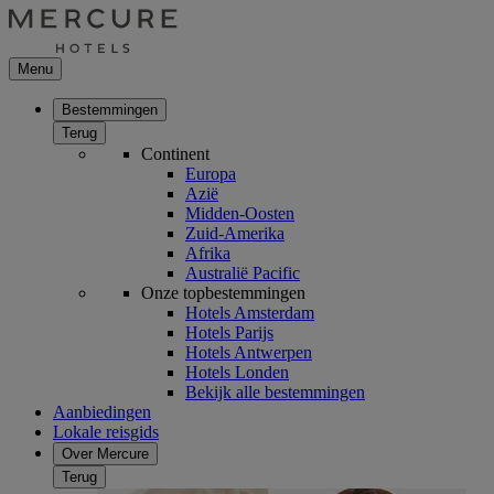
Menu
Bestemmingen
Terug
Continent
Europa
Azië
Midden-Oosten
Zuid-Amerika
Afrika
Australië Pacific
Onze topbestemmingen
Hotels Amsterdam
Hotels Parijs
Hotels Antwerpen
Hotels Londen
Bekijk alle bestemmingen
Aanbiedingen
Lokale reisgids
Over Mercure
Terug