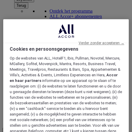
Terug
Ontdek het programma
ALL Accor+ abonnementen
Verder zonder accepteren →
Cookies en persoonsgegevens
Op de websites van ALL, HotelF1, Ibis, Pullman, Novotel, Mercure,
MGallery, Sofitel, Movenpick, Mantra, Resorts, Business Travel,
Meetings, Travelpros, Restaurants & Bars, Spa, Appartementen &
Villa's, Activities & Events, Limitless Experiences en Hera,
Accor
en haar partners
informatie op uw apparaat op te slaan of te
ALL Accor+ Voyager
raadplegen om: (i) de websites te laten functioneren en u de door
u gevraagde diensten te leveren (deze kunt u niet weigeren); (ii) de
15% korting het hele jaar
door op uw verblijven bij
functies van de websites te verbeteren en te personaliseren; (iii)
+30 merken
de bezoekersaantallen en prestaties van de websites te meten;
WORD NU LID
(iv) u een "cashback"-service te bieden als u hiervoor bent
aangemeld; (v) u de mogelijkheid te geven interactie te hebben
met sociale netwerken; (vi) een profiel van uw interesses op te
Meer
stellen om u gerichte advertenties aan te bieden. Voor elk van uw
NL
apparaten (telefoon, computer, etc.) kunt u kiezen tussen deze