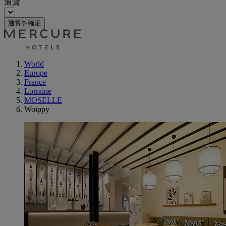
通貨
通貨を確定
World
Europe
France
Lorraine
MOSELLE
Woippy