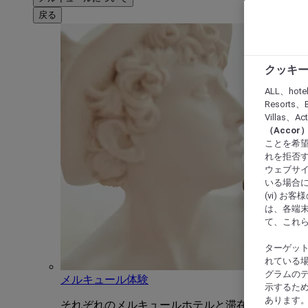
戻る
クッキー
ALL、hote
Resorts、B
Villas、A
（Acco
ことを希望
れを拒否す
ウェブサイ
いる場合に
(vi) 
は、各端
て、これ
ターゲッ
れている場
グラムの
メルキュール体験
示するた
あります
それぞれのメルキュールホテルと滞在をユニーク