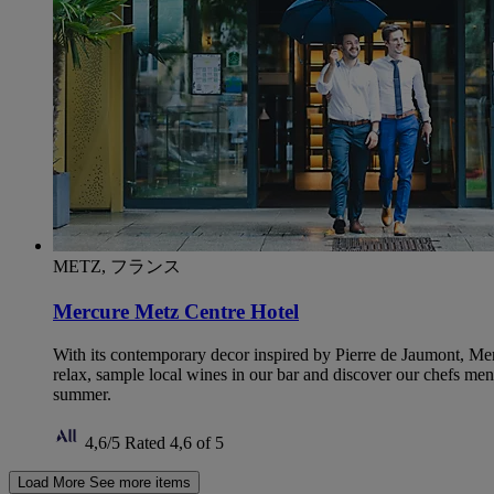
METZ, フランス
Mercure Metz Centre Hotel
With its contemporary decor inspired by Pierre de Jaumont, Mercu
relax, sample local wines in our bar and discover our chefs men
summer.
4,6/5
Rated 4,6 of 5
Load More
See more items