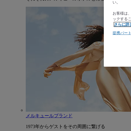
い。
お客様は
ックする
さらに詳
提携パー
メルキュールブランド
1973年からゲストをその周囲に繋げる