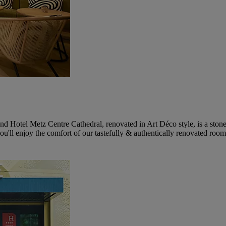
nd Hotel Metz Centre Cathedral, renovated in Art Déco style, is a stone
 you'll enjoy the comfort of our tastefully & authentically renovated roo