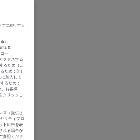
せずに続行する →
ntra、
nts &
、アコー
アクセスする
供するため（こ
め；(iii)
スに加入して
にするため；
め。お客様
をクリックし
レス（提供さ
イヤリティプロ
ット広告を表
される場合が
ご参照くださ