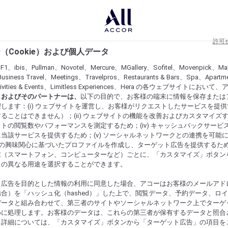
許可
（Cookie）および個人データ
lF1、ibis、Pullman、Novotel、Mercure、MGallery、Sofitel、Movenpick、Ma
usiness Travel、Meetings、Travelpros、Restaurants & Bars、Spa、Apartme
ctivities & Events、Limitless Experiences、Hera の各ウェブサイトにおいて
r）およびそのパートナーは、
以下の目的で、お客様の端末に情報を保存または
します：(i) ウェブサイトを運営し、お客様がリクエストしたサービスを提
ることはできません）；(ii) ウェブサイトの機能を改善およびカスタマイズするた
トの閲覧数やパフォーマンスを測定するため；(iv) キャッシュバックサービ
当該サービスを提供するため；(v) ソーシャルネットワークとの連携を可能
お客様の興味関心に基づいたプロファイルを作成し、ターゲット広告を提供するた
末（スマートフォン、コンピューターなど）ごとに、「カスタマイズ」ボタン
らの異なる用途を選択することができます。
ト広告を目的とした情報の利用に同意した場合、アコーはお客様のメールアド
合）を「ハッシュ化（hashed）」した上で、閲覧データ、予約データ、ロ
データと組み合わせて、第三者のサイトやソーシャルネットワーク上でターゲ
めに処理します。お客様のデータは、これらの第三者が保有するデータと照合
。詳細については、「カスタマイズ」ボタンから「ターゲット広告」の項目を
にするものを発見してください