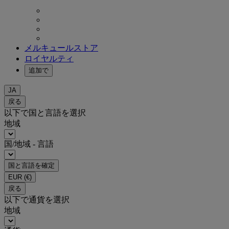
メルキュールストア
ロイヤルティ
追加で
JA
戻る
以下で国と言語を選択
地域
国/地域 - 言語
国と言語を確定
EUR
(€)
戻る
以下で通貨を選択
地域