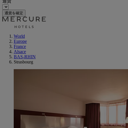
通貨
通貨を確定
World
Europe
France
Alsace
BAS-RHIN
Strasbourg