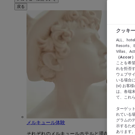
戻る
クッキー
ALL、hote
Resorts、B
Villas、A
（Acco
ことを希望
れを拒否す
ウェブサイ
いる場合に
(vi) 
は、各端
て、これ
ターゲッ
れている場
グラムの
メルキュール体験
示するた
あります
それぞれのメルキュールホテルと滞在をユニーク