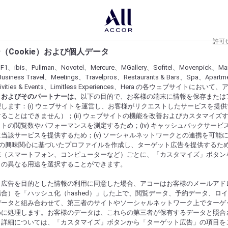
許可
（Cookie）および個人データ
lF1、ibis、Pullman、Novotel、Mercure、MGallery、Sofitel、Movenpick、Ma
usiness Travel、Meetings、Travelpros、Restaurants & Bars、Spa、Apartme
ctivities & Events、Limitless Experiences、Hera の各ウェブサイトにおいて
r）およびそのパートナーは、
以下の目的で、お客様の端末に情報を保存または
します：(i) ウェブサイトを運営し、お客様がリクエストしたサービスを提
ることはできません）；(ii) ウェブサイトの機能を改善およびカスタマイズするた
トの閲覧数やパフォーマンスを測定するため；(iv) キャッシュバックサービ
当該サービスを提供するため；(v) ソーシャルネットワークとの連携を可能
お客様の興味関心に基づいたプロファイルを作成し、ターゲット広告を提供するた
末（スマートフォン、コンピューターなど）ごとに、「カスタマイズ」ボタン
らの異なる用途を選択することができます。
ト広告を目的とした情報の利用に同意した場合、アコーはお客様のメールアド
合）を「ハッシュ化（hashed）」した上で、閲覧データ、予約データ、ロ
データと組み合わせて、第三者のサイトやソーシャルネットワーク上でターゲ
めに処理します。お客様のデータは、これらの第三者が保有するデータと照合
。詳細については、「カスタマイズ」ボタンから「ターゲット広告」の項目を
にするものを発見してください