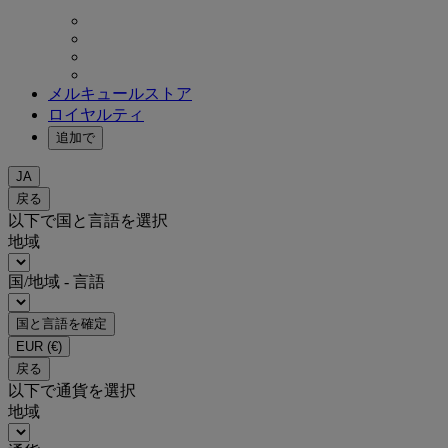
メルキュールストア
ロイヤルティ
追加で
JA
戻る
以下で国と言語を選択
地域
国/地域 - 言語
国と言語を確定
EUR
(€)
戻る
以下で通貨を選択
地域