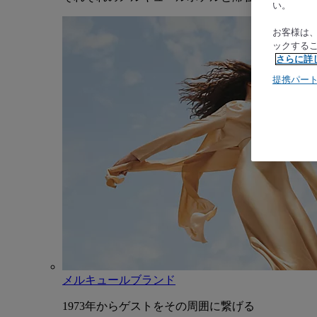
い。
お客様は
ックする
さらに詳
提携パー
メルキュールブランド
1973年からゲストをその周囲に繋げる