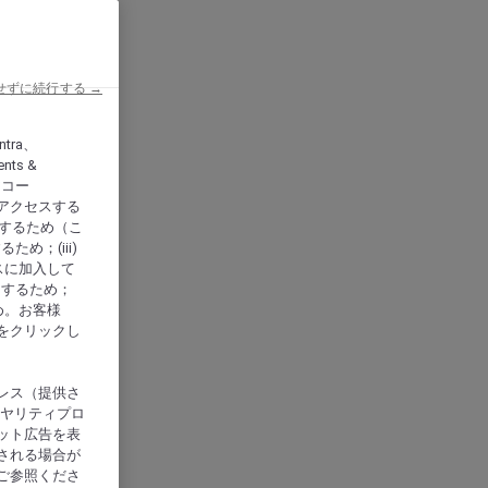
せずに続行する →
ntra、
nts &
、アコー
アクセスする
供するため（こ
め；(iii)
スに加入して
にするため；
め。お客様
をクリックし
レス（提供さ
イヤリティプロ
ット広告を表
される場合が
ご参照くださ