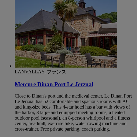
LANVALLAY, フランス
Mercure Dinan Port Le Jerzual
Close to Dinan's port and the medieval center, Le Dinan Port
Le Jerzual has 52 comfortable and spacious rooms with AC
and king-size beds. This 4-star hotel has a bar with views of
the harbor, 3 large and equipped meeting rooms, a heated
outdoor pool (seasonal), an 8-person whirlpool and a fitness
center, treadmill, exercise bike, water rowing machine and
cross-trainer. Free private parking, coach parking.