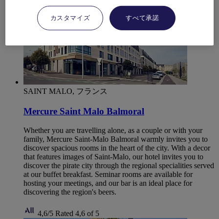
カスタマイズ
すべて承諾
SAINT MALO, フランス
Mercure Saint Malo Balmoral
Whether you are travelling alone, as a couple or with your
family, Mercure Saint-Malo Balmoral warmly invites you to
discover spacious rooms in the heart of the city. With a decor
that features images of Saint-Malo, our hotel invites you to
discover the pirate city through the regional specialities served
at our buffet breakfast. Seminar rooms are available for
hosting your meetings, and our bar is an ideal place for
discovering the region's beers.
4,6/5
Rated 4,6 of 5