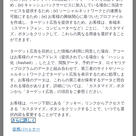
め；(iv) キャッシュバックサービスに加入している場合に当該サ
ービスを提供するため；(v) ソーシャルネットワークとの連携を
可能にするため；(vi) お客様の興味関心に基づいたプロファイル
を作成し、ターゲット広告を提供するため。お客様は、各端末
（スマートフォン、コンピューターなど）ごとに、「カスタマイ
ズ」ボタンをクリックして、これらの異なる用途を選択すること
ができます。
SAINT MALO, フランス
ターゲット広告を目的とした情報の利用に同意した場合、アコー
はお客様のメールアドレス（提供されている場合）を「ハッシュ
Mercure St Malo Front de Mer Hotel
化（hashed）」した上で、閲覧データ、予約データ、ロイヤリテ
ィプログラムのデータと組み合わせて、第三者のサイトやソーシ
The fully renovated Mercure Saint-Malo Front de Mer
ャルネットワーク上でターゲット広告を表示するために処理しま
welcomes guests to rooms with a street, patio or sea view.
す。お客様のデータは、これらの第三者が保有するデータと照合
Ideal for quiet stays, the hotel boasts a privileged location
される場合があります。詳細については、「カスタマイズ」ボタ
overlooking Sillon's fine-sand beach. You may even see the
ンから「ターゲット広告」の項目をご参照ください。
amazing spring tides from the comfort of our breakfast space
or even one of our rooms. Our hotel offers an inviting setting
お客様は、ページ下部にある「クッキー」リンクからアクセスで
with all the essentials for a relaxing experience.
きる「カスタマイズ」ボタンをクリックすることで、いつでも選
択内容を変更することができます。
4,5/5
Rated 4,5 of 5
さらに詳しく
提携パートナー