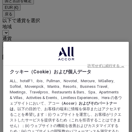
国と言語を確定
EUR
(€)
戻る
以下で通貨を選択
地域
通貨
通貨を確定
許可せずに続行する →
クッキー（Cookie）および個人データ
World
Europe
ALL、hotelF1、ibis、Pullman、Novotel、Mercure、MGallery、
France
Sofitel、Movenpick、Mantra、Resorts、Business Travel、
Brittany
Meetings、Travelpros、Restaurants & Bars、Spa、Apartments
ILLE-ET-VILAINE
& Villas、Activities & Events、Limitless Experiences、Hera の各ウ
Saint Malo
ェブサイトにおいて、アコー
（Accor）およびそのパートナー
は、
以下の目的で、お客様の端末に情報を保存またはアクセスす
ることを希望します：(i) ウェブサイトを運営し、お客様がリクエ
ストしたサービスを提供するため（これを拒否することはできま
せん）；(ii) ウェブサイトの機能を改善およびカスタマイズする
ため；(iii) ウェブサイトの閲覧数やパフォーマンスを測定するた