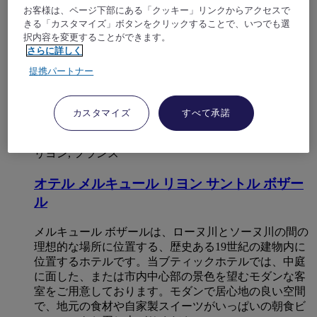
お客様は、ページ下部にある「クッキー」リンクからアクセスで
きる「カスタマイズ」ボタンをクリックすることで、いつでも選
択内容を変更することができます。
さらに詳しく
提携パートナー
カスタマイズ
すべて承諾
リヨン, フランス
オテル メルキュール リヨン サントル ボザー
ル
メルキュール ボザールは、ローヌ川とソーヌ川の間の
理想的な場所に位置する、歴史ある19世紀の建物内に
位置するホテルです。当ブティックホテルでは、中庭
に面した、または市内中心部の景色を望むモダンな客
室をご用意しております。モダンで居心地の良い空間
で、地元の食材や自家製スイーツがいっぱいの朝食ビ