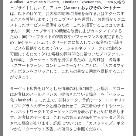
& Villas、Activities & Events、Limitless Experiences、Hera の各ウ
ェブサイトにおいて、アコー
（Accor）およびそのパートナー
は、
以下の目的で、お客様の端末に情報を保存またはアクセスす
ることを希望します：(i) ウェブサイトを運営し、お客様がリクエ
ストしたサービスを提供するため（これを拒否することはできま
せん）；(ii) ウェブサイトの機能を改善およびカスタマイズする
ため；(iii) ウェブサイトの閲覧数やパフォーマンスを測定するた
め；(iv) キャッシュバックサービスに加入している場合に当該サ
リヨン, フランス
ービスを提供するため；(v) ソーシャルネットワークとの連携を
可能にするため；(vi) お客様の興味関心に基づいたプロファイル
を作成し、ターゲット広告を提供するため。お客様は、各端末
ホテルメルキュールリヨンサントルシャトー
（スマートフォン、コンピューターなど）ごとに、「カスタマイ
ペラーシュ
ズ」ボタンをクリックして、これらの異なる用途を選択すること
ができます。
4つ星のメルキュールリヨンサントルシャトーペラーシ
ュは、リヨンの中心にあり、市街を一望できます。プ
ターゲット広告を目的とした情報の利用に同意した場合、アコー
レスキルの中心部にある当ホテルでは、ペラシュ駅や
はお客様のメールアドレス（提供されている場合）を「ハッシュ
化（hashed）」した上で、閲覧データ、予約データ、ロイヤリテ
旧市街リヨンへの好アクセスを実感いただけます。
ィプログラムのデータと組み合わせて、第三者のサイトやソーシ
1906年に建てられた歴史的建造物に足を踏み入れ、ア
ャルネットワーク上でターゲット広告を表示するために処理しま
ール・ヌーヴォーの精神を存分に味わってください。
す。お客様のデータは、これらの第三者が保有するデータと照合
される場合があります。詳細については、「カスタマイズ」ボタ
4,4/5
Rated 4,4 of 5
ンから「ターゲット広告」の項目をご参照ください。