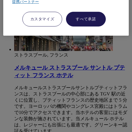
提携パートナー
カスタマイズ
すべて承諾
ストラスブール, フランス
メルキュール ストラスブール サントル プテ
ィット フランス ホテル
メルキュールストラスブールサントルプティットフラ
ンスは、ストラスブールの中心部にある TGV 駅の近
くに位置し、プティットフランスの歴史地区まで 5 分
です。ヨーロッパの機関やコングレス宮殿にはトラム
で10分でアクセスできます。当ホテルの客室にはモダ
ンな装飾が施されています。当メルキュール ホテル
は、レジャーにも出張にも最適です。グリーンキー認
証を受けています。