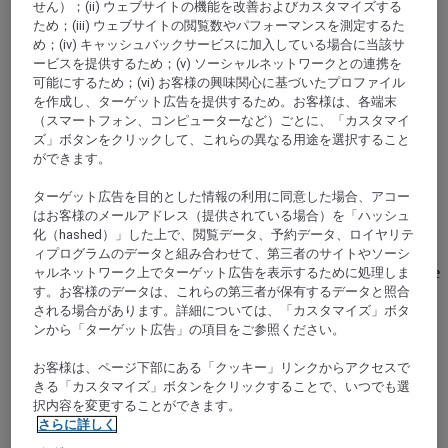
せん）；(ii) ウェブサイトの機能を改善およびカスタマイズする
ため；(iii) ウェブサイトの閲覧数やパフォーマンスを測定するた
め；(iv) キャッシュバックサービスに加入している場合に当該サ
ービスを提供するため；(v) ソーシャルネットワークとの連携を
可能にするため；(vi) お客様の興味関心に基づいたプロファイル
を作成し、ターゲット広告を提供するため。お客様は、各端末
（スマートフォン、コンピューターなど）ごとに、「カスタマイ
ズ」ボタンをクリックして、これらの異なる用途を選択すること
OSTWALD, フランス
ができます。
Hôtel Mercure Strasbourg Airport
ターゲット広告を目的とした情報の利用に同意した場合、アコー
はお客様のメールアドレス（提供されている場合）を「ハッシュ
化（hashed）」した上で、閲覧データ、予約データ、ロイヤリテ
Ideally located in a green garden, Mercure Strasbourg
ィプログラムのデータと組み合わせて、第三者のサイトやソーシ
Aeroport is 12 km from Strasbourg-Entzheim Airport and the
city center. Enjoy a relaxed family atmosphere by the fireplace
ャルネットワーク上でターゲット広告を表示するために処理しま
in winter, or by the pool in summer. Discover modern and
す。お客様のデータは、これらの第三者が保有するデータと照合
innovative cuisine at our Terres Gourmandes restaurant. Our
される場合があります。詳細については、「カスタマイズ」ボタ
meeting rooms can seat up to 180 people. You can also enjoy
ンから「ターゲット広告」の項目をご参照ください。
free WiFi and the fitness room.
お客様は、ページ下部にある「クッキー」リンクからアクセスで
きる「カスタマイズ」ボタンをクリックすることで、いつでも選
4,4/5
Rated 4,4 of 5
択内容を変更することができます。
さらに詳しく