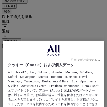
国と言語を確定
EUR
(€)
戻る
以下で通貨を選択
地域
通貨
通貨を確定
許可せずに続行する →
World
クッキー（Cookie）および個人データ
Europe
France
ALL、hotelF1、ibis、Pullman、Novotel、Mercure、MGallery、
Alsace
Sofitel、Movenpick、Mantra、Resorts、Business Travel、
BAS-RHIN
Meetings、Travelpros、Restaurants & Bars、Spa、Apartments
Ostwald
& Villas、Activities & Events、Limitless Experiences、Hera の各ウ
ェブサイトにおいて、アコー
（Accor）およびそのパートナー
は、
以下の目的で、お客様の端末に情報を保存またはアクセスす
ることを希望します：(i) ウェブサイトを運営し、お客様がリクエ
ストしたサービスを提供するため（これを拒否することはできま