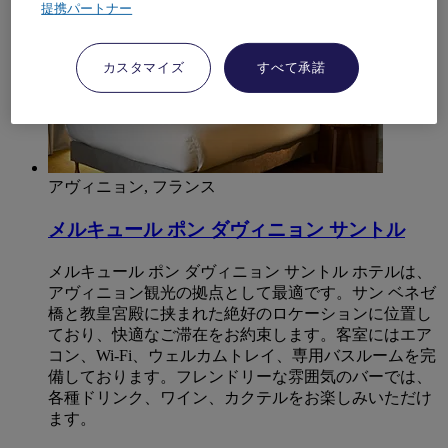
提携パートナー
カスタマイズ
すべて承諾
アヴィニョン, フランス
メルキュール ポン ダヴィニョン サントル
メルキュール ポン ダヴィニョン サントル ホテルは、
アヴィニョン観光の拠点として最適です。サン ベネゼ
橋と教皇宮殿に挟まれた絶好のロケーションに位置し
ており、快適なご滞在をお約束します。客室にはエア
コン、Wi-Fi、ウェルカムトレイ、専用バスルームを完
備しております。フレンドリーな雰囲気のバーでは、
各種ドリンク、ワイン、カクテルをお楽しみいただけ
ます。