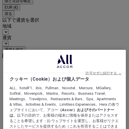
国と言語を確定
EUR
(€)
戻る
以下で通貨を選択
地域
通貨
通貨を確定
World
許可せずに続行する →
Europe
クッキー（Cookie）および個人データ
France
ALL、hotelF1、ibis、Pullman、Novotel、Mercure、MGallery、
Provence-Alps-Riviera
Sofitel、Movenpick、Mantra、Resorts、Business Travel、
Vaucluse
Orange
Meetings、Travelpros、Restaurants & Bars、Spa、Apartments
& Villas、Activities & Events、Limitless Experiences、Hera の各ウ
ェブサイトにおいて、アコー
（Accor）およびそのパートナー
は、
以下の目的で、お客様の端末に情報を保存またはアクセスす
ることを希望します：(i) ウェブサイトを運営し、お客様がリクエ
ストしたサービスを提供するため（これを拒否することはできま