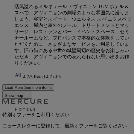
活気溢れるメルキュール アヴィニョン TGV ホテル &
スパで、アヴィニョンの劇場のような雰囲気に浸りま
しょう。客室とスイート、ウェルネス スパ エクスペリ
エンス、屋内と屋外のプール、トリートメントとマッ
サージ、レストランとバー、イベントスペース、セミ
ナールームなど。プロバンスで本格的な体験をしてい
ただくために、さまざまなサービスをご用意していま
す。旧市街にある中世の城壁周辺の歴史をお楽しみい
ただき、アヴィニョンでの忘れられない思い出をお作
りください。
4,7/5
Rated 4,7 of 5
Load More
See more items
Show map
特別オファーをご利用ください
ニュースレターに登録して、最新オファーをご覧ください