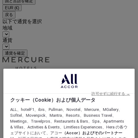
国と言語を確定
EUR
(€)
戻る
以下で通貨を選択
地域
通貨
通貨を確定
World
Europe
France
許可せずに続行する →
Ile-de-France
クッキー（Cookie）および個人データ
YVELINES
Magny Les Hameaux
ALL、hotelF1、ibis、Pullman、Novotel、Mercure、MGallery、
Sofitel、Movenpick、Mantra、Resorts、Business Travel、
Meetings、Travelpros、Restaurants & Bars、Spa、Apartments
& Villas、Activities & Events、Limitless Experiences、Hera の各ウ
ェブサイトにおいて、アコー
（Accor）およびそのパートナー