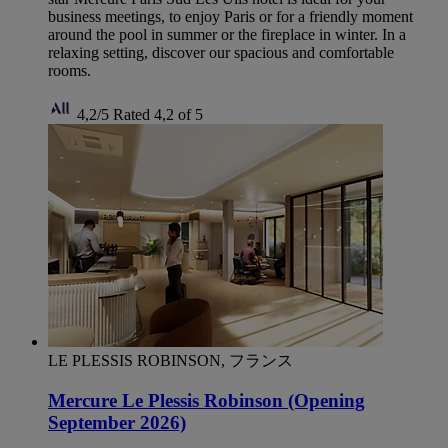
business meetings, to enjoy Paris or for a friendly moment
around the pool in summer or the fireplace in winter. In a
relaxing setting, discover our spacious and comfortable
rooms.
4,2/5
Rated 4,2 of 5
LE PLESSIS ROBINSON, フランス
Mercure Le Plessis Robinson (Opening
September 2026)