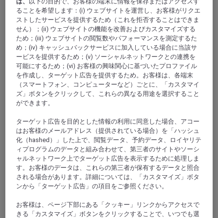
は、
以下の目的で、お客様の端末に情報を保存またはアクセスす
ることを希望します：(i) ウェブサイトを運営し、お客様がリクエ
ストしたサービスを提供するため（これを拒否することはできま
せん）；(ii) ウェブサイトの機能を改善およびカスタマイズする
ため；(iii) ウェブサイトの閲覧数やパフォーマンスを測定するた
め；(iv) キャッシュバックサービスに加入している場合に当該サ
ービスを提供するため；(v) ソーシャルネットワークとの連携を
可能にするため；(vi) お客様の興味関心に基づいたプロファイル
を作成し、ターゲット広告を提供するため。お客様は、各端末
MAUREPAS, フランス
（スマートフォン、コンピューターなど）ごとに、「カスタマイ
ズ」ボタンをクリックして、これらの異なる用途を選択すること
Mercure Maurepas Saint Quentin
ができます。
Located on the outskirts of the business districts of Saint-
ターゲット広告を目的とした情報の利用に同意した場合、アコー
Quentin-en-Yvelines and Trappes-Elancourt, not far from the
はお客様のメールアドレス（提供されている場合）を「ハッシュ
Vallee de Chevreuse and the National Velodrome, the
化（hashed）」した上で、閲覧データ、予約データ、ロイヤリテ
Mercure Maurepas Saint Quentin hotel provides an elegant
ィプログラムのデータと組み合わせて、第三者のサイトやソーシ
setting for business or leisure stays. The Le Transat restaurant
ャルネットワーク上でターゲット広告を表示するために処理しま
serves home-cooked food and you can eat on the terrace in
summer. We have 5 modular meeting rooms that can
す。お客様のデータは、これらの第三者が保有するデータと照合
accommodate up to 150 people, in a space especially
される場合があります。詳細については、「カスタマイズ」ボタ
designed to ensure the success of your meetings.
ンから「ターゲット広告」の項目をご参照ください。
お客様は、ページ下部にある「クッキー」リンクからアクセスで
4,4/5
Rated 4,4 of 5
きる「カスタマイズ」ボタンをクリックすることで、いつでも選