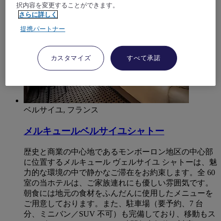
択内容を変更することができます。
さらに詳しく
提携パートナー
カスタマイズ
すべて承諾
ベルサイユ, フランス
メルキュールベルサイユシャトー
歴史と商業の中心地であるモンボーロン地区の中心部
に位置するメルキュール ヴェルサイユ シャトーは、魅
力的な環境の中で静かなご滞在をお約束します。全 60
室の当ホテルは、ご家族連れにも優しい雰囲気です。
朝食には地元の食材をふんだんに使用したメニューを
ご用意しております。また、駐車場（要予約、7 台
分、ミニバン／SUV 不可）も完備しており、移動もス