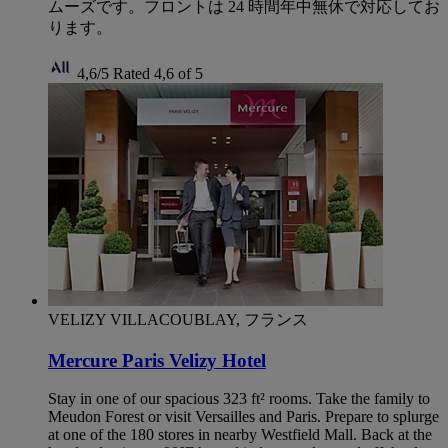
ムーズです。フロントは 24 時間年中無休で対応してお
ります。
4,6/5
Rated 4,6 of 5
VELIZY VILLACOUBLAY, フランス
Mercure Paris Velizy Hotel
Stay in one of our spacious 323 ft² rooms. Take the family to
Meudon Forest or visit Versailles and Paris. Prepare to splurge
at one of the 180 stores in nearby Westfield Mall. Back at the