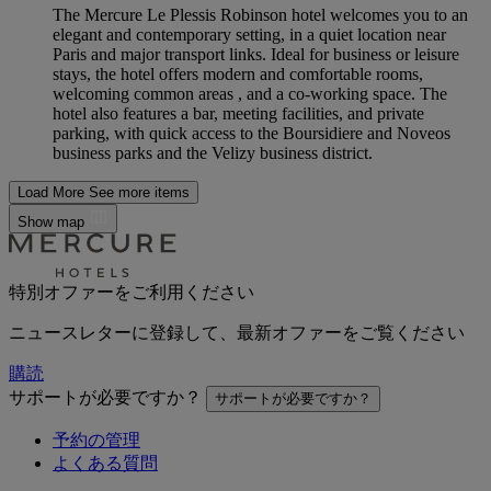
The Mercure Le Plessis Robinson hotel welcomes you to an
elegant and contemporary setting, in a quiet location near
Paris and major transport links. Ideal for business or leisure
stays, the hotel offers modern and comfortable rooms,
welcoming common areas , and a co-working space. The
hotel also features a bar, meeting facilities, and private
parking, with quick access to the Boursidiere and Noveos
business parks and the Velizy business district.
Load More
See more items
Show map
特別オファーをご利用ください
ニュースレターに登録して、最新オファーをご覧ください
購読
サポートが必要ですか？
サポートが必要ですか？
予約の管理
よくある質問