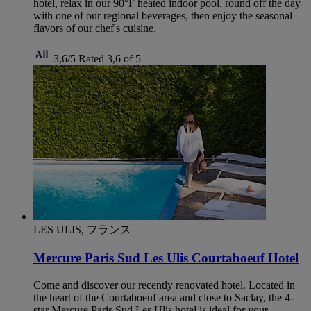
hotel, relax in our 90°F heated indoor pool, round off the day
with one of our regional beverages, then enjoy the seasonal
flavors of our chef's cuisine.
3,6/5
Rated 3,6 of 5
LES ULIS, フランス
Mercure Paris Sud Les Ulis Courtaboeuf Hotel
Come and discover our recently renovated hotel. Located in
the heart of the Courtaboeuf area and close to Saclay, the 4-
star Mercure Paris Sud Les Ulis hotel is ideal for your