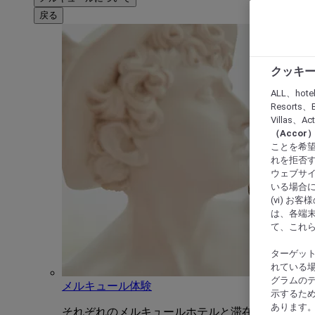
戻る
クッキー
ALL、hote
Resorts、B
Villas、A
（Acco
ことを希望
れを拒否す
ウェブサイ
いる場合に
(vi) 
は、各端
て、これ
ターゲッ
れている場
グラムの
メルキュール体験
示するた
あります
それぞれのメルキュールホテルと滞在をユニーク