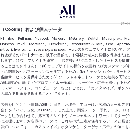
許可
（Cookie）および個人データ
lF1、ibis、Pullman、Novotel、Mercure、MGallery、Sofitel、Movenpick、Ma
usiness Travel、Meetings、Travelpros、Restaurants & Bars、Spa、Apartme
ctivities & Events、Limitless Experiences、Hera の各ウェブサイトにおいて
r）およびそのパートナーは、
以下の目的で、お客様の端末に情報を保存または
します：(i) ウェブサイトを運営し、お客様がリクエストしたサービスを提
ることはできません）；(ii) ウェブサイトの機能を改善およびカスタマイズするた
トの閲覧数やパフォーマンスを測定するため；(iv) キャッシュバックサービ
当該サービスを提供するため；(v) ソーシャルネットワークとの連携を可能
お客様の興味関心に基づいたプロファイルを作成し、ターゲット広告を提供するた
末（スマートフォン、コンピューターなど）ごとに、「カスタマイズ」ボタン
らの異なる用途を選択することができます。
ト広告を目的とした情報の利用に同意した場合、アコーはお客様のメールアド
合）を「ハッシュ化（hashed）」した上で、閲覧データ、予約データ、ロ
データと組み合わせて、第三者のサイトやソーシャルネットワーク上でターゲ
めに処理します。お客様のデータは、これらの第三者が保有するデータと照合
。詳細については、「カスタマイズ」ボタンから「ターゲット広告」の項目を
にするものを発見してください