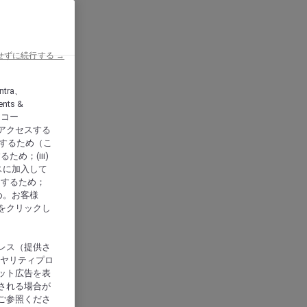
せずに続行する →
ntra、
nts &
、アコー
アクセスする
供するため（こ
め；(iii)
スに加入して
にするため；
め。お客様
をクリックし
レス（提供さ
イヤリティプロ
ット広告を表
される場合が
ご参照くださ