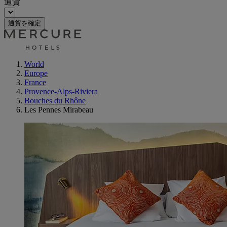
通貨
通貨を確定
World
Europe
France
Provence-Alps-Riviera
Bouches du Rhône
Les Pennes Mirabeau