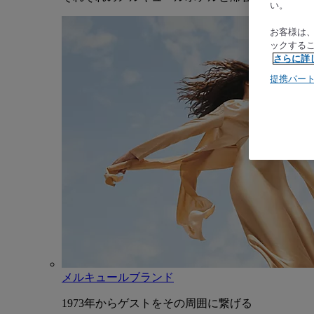
い。
お客様は
ックする
さらに詳
提携パー
メルキュールブランド
1973年からゲストをその周囲に繋げる