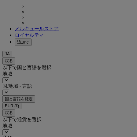
メルキュールストア
ロイヤルティ
追加で
JA
戻る
以下で国と言語を選択
地域
国/地域 - 言語
国と言語を確定
EUR
(€)
戻る
以下で通貨を選択
地域