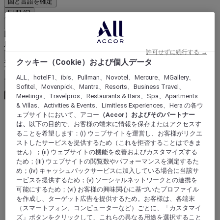
国と言語を確定
EUR
(€)
戻る
以下で通貨を選択
地域
許可せずに続行する →
クッキー（Cookie）および個人データ
通貨
ALL、hotelF1、ibis、Pullman、Novotel、Mercure、MGallery、
通貨を確定
Sofitel、Movenpick、Mantra、Resorts、Business Travel、
Meetings、Travelpros、Restaurants & Bars、Spa、Apartments
& Villas、Activities & Events、Limitless Experiences、Hera の各ウ
ェブサイトにおいて、アコー
（Accor）およびそのパートナー
World
は、
以下の目的で、お客様の端末に情報を保存またはアクセスす
Europe
ることを希望します：(i) ウェブサイトを運営し、お客様がリクエ
France
ストしたサービスを提供するため（これを拒否することはできま
Ile-de-France
せん）；(ii) ウェブサイトの機能を改善およびカスタマイズする
VAL-D'OISE
ため；(iii) ウェブサイトの閲覧数やパフォーマンスを測定するた
Goussainville
め；(iv) キャッシュバックサービスに加入している場合に当該サ
ービスを提供するため；(v) ソーシャルネットワークとの連携を
可能にするため；(vi) お客様の興味関心に基づいたプロファイル
を作成し、ターゲット広告を提供するため。お客様は、各端末
（スマートフォン、コンピューターなど）ごとに、「カスタマイ
ズ」ボタンをクリックして、これらの異なる用途を選択すること