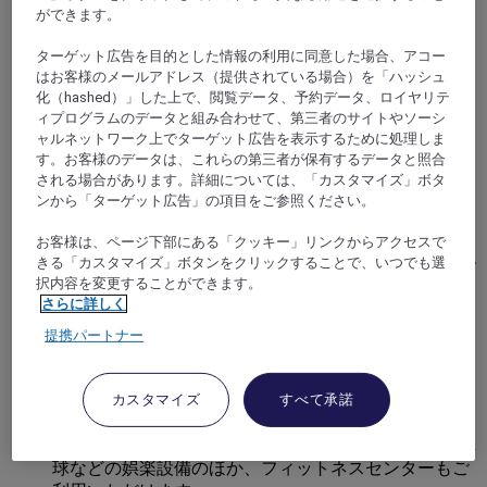
ができます。
ターゲット広告を目的とした情報の利用に同意した場合、アコー
はお客様のメールアドレス（提供されている場合）を「ハッシュ
化（hashed）」した上で、閲覧データ、予約データ、ロイヤリテ
ィプログラムのデータと組み合わせて、第三者のサイトやソーシ
ャルネットワーク上でターゲット広告を表示するために処理しま
す。お客様のデータは、これらの第三者が保有するデータと照合
ロワシーアンフランス, フランス
される場合があります。詳細については、「カスタマイズ」ボタ
ンから「ターゲット広告」の項目をご参照ください。
メルキュールパリロワシーシャルルドゴール
お客様は、ページ下部にある「クッキー」リンクからアクセスで
シャルルドゴール空港とTGV、地下鉄RER B線(シャル
きる「カスタマイズ」ボタンをクリックすることで、いつでも選
択内容を変更することができます。
ルドゴール～パリ中心部)の駅のすぐ近くにあるメルキ
さらに詳しく
ュールパリロワシーシャルルドゴールホテル(Mercure-
Paris-Roissy-CDG hotel)は、無料のWi-Fiを備えた、広々
提携パートナー
として快適な客室をご用意しております。美食家のお
客さまは、シェフ自慢の料理をお楽しみください。ビ
ジネスにもレジャーにも、パリの静かな環境でゆっく
カスタマイズ
すべて承諾
りとおくつろぎいただけます。滞在中は、ビリヤー
ド、ブール、ピンボール、Wii、アーケードゲーム、卓
球などの娯楽設備のほか、フィットネスセンターもご