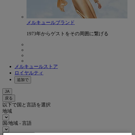
メルキュールブランド
1973年からゲストをその周囲に繋げる
メルキュールストア
ロイヤルティ
追加で
JA
戻る
以下で国と言語を選択
地域
国/地域 - 言語