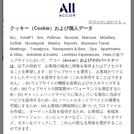
国と言語を確定
EUR
(€)
戻る
以下で通貨を選択
許可せずに続行する →
地域
クッキー（Cookie）および個人データ
ALL、hotelF1、ibis、Pullman、Novotel、Mercure、MGallery、
通貨
Sofitel、Movenpick、Mantra、Resorts、Business Travel、
Meetings、Travelpros、Restaurants & Bars、Spa、Apartments
通貨を確定
& Villas、Activities & Events、Limitless Experiences、Hera の各ウ
ェブサイトにおいて、アコー
（Accor）およびそのパートナー
は、
以下の目的で、お客様の端末に情報を保存またはアクセスす
ることを希望します：(i) ウェブサイトを運営し、お客様がリクエ
World
ストしたサービスを提供するため（これを拒否することはできま
Europe
せん）；(ii) ウェブサイトの機能を改善およびカスタマイズする
France
ため；(iii) ウェブサイトの閲覧数やパフォーマンスを測定するた
Nord-Pas-de-Calais
め；(iv) キャッシュバックサービスに加入している場合に当該サ
NORD
ービスを提供するため；(v) ソーシャルネットワークとの連携を
Douai
可能にするため；(vi) お客様の興味関心に基づいたプロファイル
を作成し、ターゲット広告を提供するため。お客様は、各端末
（スマートフォン、コンピューターなど）ごとに、「カスタマイ
ズ」ボタンをクリックして、これらの異なる用途を選択すること
ができます。