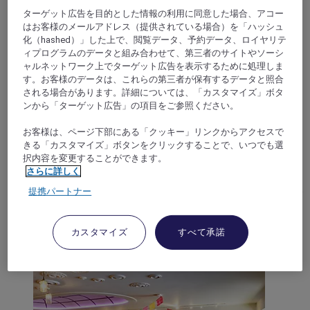
ターゲット広告を目的とした情報の利用に同意した場合、アコー
はお客様のメールアドレス（提供されている場合）を「ハッシュ
化（hashed）」した上で、閲覧データ、予約データ、ロイヤリテ
ィプログラムのデータと組み合わせて、第三者のサイトやソーシ
ャルネットワーク上でターゲット広告を表示するために処理しま
す。お客様のデータは、これらの第三者が保有するデータと照合
される場合があります。詳細については、「カスタマイズ」ボタ
ンから「ターゲット広告」の項目をご参照ください。
ARRAS, フランス
お客様は、ページ下部にある「クッキー」リンクからアクセスで
Mercure Arras Centre Gare Hotel
きる「カスタマイズ」ボタンをクリックすることで、いつでも選
択内容を変更することができます。
For a business or leisure stay, enjoy the comfortable rooms
さらに詳しく
and spacious living area at the Mercure Arras! Completely
renovated, the hotel has a fun and chic setting. Different room
提携パートナー
types are available, whether you are traveling solo or with
family. Have an enjoyable time at our bar and restaurant.
Sporty guests can work out in our fitness center.
カスタマイズ
すべて承諾
4,8/5
Rated 4,8 of 5