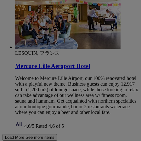
LESQUIN, フランス
Mercure Lille Aeroport Hotel
Welcome to Mercure Lille Airport, our 100% renovated hotel
with a playful new theme. Business guests can enjoy 12,917
sq.ft. (1,200 m2) of lounge space, while those looking to relax
can take advantage of our wellness area w/ fitness room,
sauna and hammam. Get acquainted with northern specialties
at our boutique gourmande, bar or 2 restaurants w/ terrace
where you can enjoy a beer and other local fare.
4,6/5
Rated 4,6 of 5
Load More
See more items