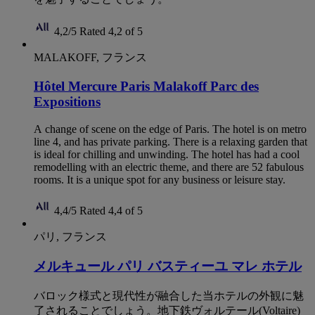
4,2/5
Rated 4,2 of 5
MALAKOFF, フランス
Hôtel Mercure Paris Malakoff Parc des
Expositions
A change of scene on the edge of Paris. The hotel is on metro
line 4, and has private parking. There is a relaxing garden that
is ideal for chilling and unwinding. The hotel has had a cool
remodelling with an electric theme, and there are 52 fabulous
rooms. It is a unique spot for any business or leisure stay.
4,4/5
Rated 4,4 of 5
パリ, フランス
メルキュール パリ バスティーユ マレ ホテル
バロック様式と現代性が融合した当ホテルの外観に魅
了されることでしょう。地下鉄ヴォルテール(Voltaire)