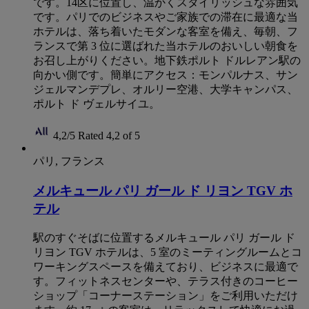
です。14区に位置し、温かくスタイリッシュな雰囲気
です。パリでのビジネスやご家族での滞在に最適な当
ホテルは、落ち着いたモダンな客室を備え、毎朝、フ
ランスで第 3 位に選ばれた当ホテルのおいしい朝食を
お召し上がりください。地下鉄ポルト ドルレアン駅の
向かい側です。簡単にアクセス：モンパルナス、サン
ジェルマンデプレ、オルリー空港、大学キャンパス、
ポルト ド ヴェルサイユ。
4,2/5
Rated 4,2 of 5
パリ, フランス
メルキュール パリ ガール ド リヨン TGV ホ
テル
駅のすぐそばに位置するメルキュール パリ ガール ド
リヨン TGV ホテルは、5 室のミーティングルームとコ
ワーキングスペースを備えており、ビジネスに最適で
す。フィットネスセンターや、テラス付きのコーヒー
ショップ「コーナーステーション」をご利用いただけ