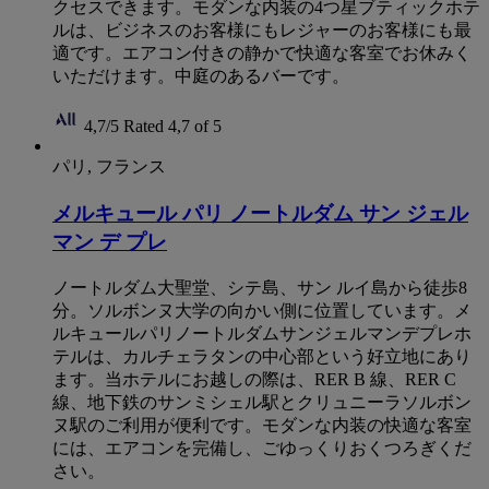
クセスできます。モダンな内装の4つ星ブティックホテ
ルは、ビジネスのお客様にもレジャーのお客様にも最
適です。エアコン付きの静かで快適な客室でお休みく
いただけます。中庭のあるバーです。
4,7/5
Rated 4,7 of 5
パリ, フランス
メルキュール パリ ノートルダム サン ジェル
マン デ プレ
ノートルダム大聖堂、シテ島、サン ルイ島から徒歩8
分。ソルボンヌ大学の向かい側に位置しています。メ
ルキュールパリノートルダムサンジェルマンデプレホ
テルは、カルチェラタンの中心部という好立地にあり
ます。当ホテルにお越しの際は、RER B 線、RER C
線、地下鉄のサンミシェル駅とクリュニーラソルボン
ヌ駅のご利用が便利です。モダンな内装の快適な客室
には、エアコンを完備し、ごゆっくりおくつろぎくだ
さい。