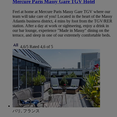
Mercure Paris Massy Gare TGV Hotel
Feel at home at Mercure Paris Massy Gare TGV where our
team will take care of you! Located in the heart of the Massy
Atlantis business district, 4 mins by foot from the TGV/RER
station. After a day at work or sightseeing, enjoy a drink in
our bar lounge, experience "Made in Massy" dining on the
terrace, and sleep in one of our extremely comfortable beds.
4,6/5
Rated 4,6 of 5
パリ, フランス