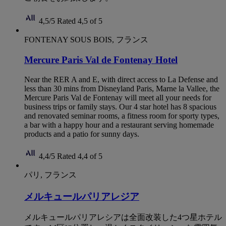
4,5/5
Rated 4,5 of 5
FONTENAY SOUS BOIS, フランス
Mercure Paris Val de Fontenay Hotel
Near the RER A and E, with direct access to La Defense and
less than 30 mins from Disneyland Paris, Marne la Vallee, the
Mercure Paris Val de Fontenay will meet all your needs for
business trips or family stays. Our 4 star hotel has 8 spacious
and renovated seminar rooms, a fitness room for sporty types,
a bar with a happy hour and a restaurant serving homemade
products and a patio for sunny days.
4,4/5
Rated 4,4 of 5
パリ, フランス
メルキュールパリアレジア
メルキュールパリアレシアは全面改装した4つ星ホテル