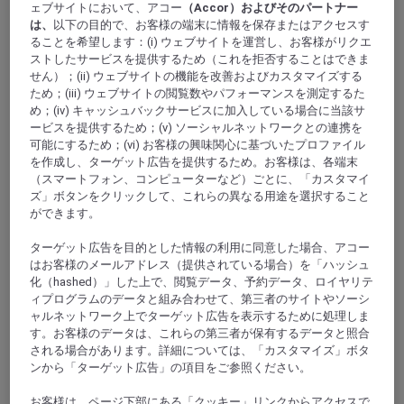
ェブサイトにおいて、アコー
（Accor）およびそのパートナー
は、
以下の目的で、お客様の端末に情報を保存またはアクセスす
4,3/5
Rated 4,3 of 5
ることを希望します：(i) ウェブサイトを運営し、お客様がリクエ
ストしたサービスを提供するため（これを拒否することはできま
せん）；(ii) ウェブサイトの機能を改善およびカスタマイズする
ため；(iii) ウェブサイトの閲覧数やパフォーマンスを測定するた
め；(iv) キャッシュバックサービスに加入している場合に当該サ
ービスを提供するため；(v) ソーシャルネットワークとの連携を
可能にするため；(vi) お客様の興味関心に基づいたプロファイル
を作成し、ターゲット広告を提供するため。お客様は、各端末
（スマートフォン、コンピューターなど）ごとに、「カスタマイ
ズ」ボタンをクリックして、これらの異なる用途を選択すること
ができます。
RUNGIS, フランス
ターゲット広告を目的とした情報の利用に同意した場合、アコー
はお客様のメールアドレス（提供されている場合）を「ハッシュ
Mercure Paris Orly Rungis Airport
化（hashed）」した上で、閲覧データ、予約データ、ロイヤリテ
ィプログラムのデータと組み合わせて、第三者のサイトやソーシ
ャルネットワーク上でターゲット広告を表示するために処理しま
Mercure Paris Orly Rungis Airport is the ideal base for your
す。お客様のデータは、これらの第三者が保有するデータと照合
business or leisure trips. There is a hearty breakfast buffet
される場合があります。詳細については、「カスタマイズ」ボタ
with varied regional fare, and L EPHANCIEL restaurant has
a menu for all tastes, with dining facilities on the terrace, in
ンから「ターゲット広告」の項目をご参照ください。
the restaurant or as room service. The spacious bedrooms
provide all the comforts for relaxing throughout your stay.
お客様は、ページ下部にある「クッキー」リンクからアクセスで