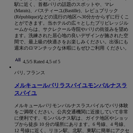
駅に近く、首都パリの話題のスポットや、マレ
(Marais)、バスティーユ(Bastille)、レピュブリック
(République)などの流行の地区へ30分かからずに行くこ
とができます。当ホテルの広々としたプリビレッジル
ームからは、サクレクール寺院やパリの街並みを望め
ます。洗練された居心地の良いデザインが施された空
間で、最上級の快適さをお楽しみください。出張にも
週末のロマンチックな休暇にもぜひご利用 ください。
4,5/5
Rated 4,5 of 5
パリ, フランス
メルキュールパリラスパイユモンパルナスラ
スパイユ
メルキュールパリモンパルナスラスパイルでパリ体験
をご満喫ください。公共交通機関に近接していて非常
に便利です。モンパルナス駅は、ガイテ地区やショッ
プから徒歩 10 分の場所にあります。6 号線、4 号線、
12 号線に近く、リヨン駅、北駅、東駅に簡単にアクセ