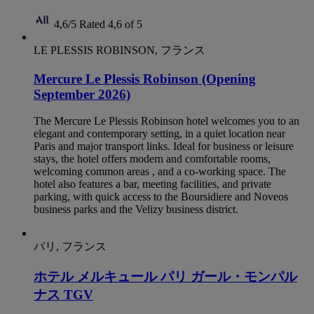
4,6/5
Rated 4,6 of 5
LE PLESSIS ROBINSON, フランス
Mercure Le Plessis Robinson (Opening
September 2026)
The Mercure Le Plessis Robinson hotel welcomes you to an
elegant and contemporary setting, in a quiet location near
Paris and major transport links. Ideal for business or leisure
stays, the hotel offers modern and comfortable rooms,
welcoming common areas , and a co-working space. The
hotel also features a bar, meeting facilities, and private
parking, with quick access to the Boursidiere and Noveos
business parks and the Velizy business district.
パリ, フランス
ホテル メルキュール パリ ガール・モンパル
ナス TGV