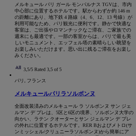
メルキュール パリ ガール モンパルナス TGVは、市内
中心部に位置するホテルです。駅からわずか約 146 m
の距離にあり、地下鉄 4 路線（4、6、12、13 号線）が
利用可能なため、パリ観光に便利です。静かで快適な
客室は、ご出張やロマンチックなご滞在、ご家族での
週末にも最適です。一部の客室からは、パリで最も美
しいモニュメント、エッフェル塔の素晴らしい眺望を
お楽しみいただけます。思い出に残るご滞在をお楽し
みください。
3,5/5
Rated 3,5 of 5
パリ, フランス
メルキュールパリラソルボンヌ
全面改装済みのメルキュール ラ ソルボンヌ サン ジェ
ルマン デ プレは、5区と6区の境界、ソルボンヌ大学の
向かい、ラテン クオーターとサン ジェルマン デ プレ
の外れに位置するホテルです。RER Bおよびメトロ(サ
ンミッシェル/クリュニーラソルボンヌ)から簡単にア