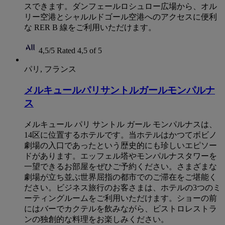
スできます。ダンフェールロシュロー広場から、オル
リー空港とシャルルドゴール空港へのアクセスに便利
な RER B 線をご利用いただけます。
4,5/5
Rated 4,5 of 5
パリ, フランス
メルキュールパリサントルガールモンパルナ
ス
メルキュール パリ サントル ガール モンパルナスは、
14区に位置するホテルです。当ホテルはかつてボビノ
劇場の入口であったという歴史的にも珍しいエピソー
ドがあります。エッフェル塔やモンパルナスタワーを
一望できるお部屋をぜひご予約ください。さまざまな
劇場が立ち並ぶ世界屈指の都市でのご滞在をご堪能く
ださい。ビジネス旅行のお客さまは、ホテルの3つのミ
ーティングルームをご利用いただけます。ショーの前
にはバーでカクテルを飲みながら、ビストロレストラ
ンの独創的な料理をお楽しみください。