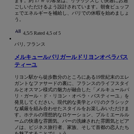
ます。約 17 ㎡ の客室は、リラックスして快適にお過
ごしいただけるよう設計されています。朝食ビュッフ
ェでエネルギーを補給し、パリでの休暇を始めましょ
う。
4,5/5
Rated 4,5 of 5
パリ, フランス
メルキュールパリガールドリヨンオペラバス
ティーユ
リヨン駅から徒歩数分のところにある19世紀末のエレ
ガントなファサードの裏に、フランスのライフスタイ
ルとオスマン様式の魅力が融合した「メルキュールパ
リ・ガール・ド・リヨン・オペラ・バスティーユ」を
発見してください。現代的な美学とパリのクラシック
な威厳を組み合わせたスタイルをお楽しみいただけま
す。ホテルの理想的なロケーション、プルミエールル
ームの快適な雰囲気、バーの洗練された雰囲気とピア
ノは、ビジネス旅行者、家族、そして首都の恋人たち
を魅了することでしょう。