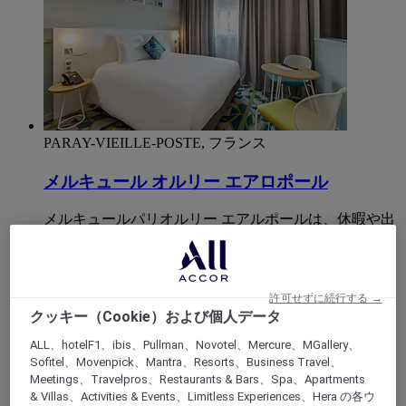
PARAY-VIEILLE-POSTE, フランス
メルキュール オルリー エアロポール
メルキュールパリオルリー エアルポールは、休暇や出
張前の日差しあふれる中継地点です。オルリー空港か
ら交通機関で数分の場所に立地し、地中海の雰囲気を
楽しみながら休暇を満喫できます。緑あふれるインダ
ストリアルスタイルのバーで、テーブルサッカーや卓
許可せずに続行する →
球、ビリヤードでリラックスしたひとときをお過ごし
クッキー（Cookie）および個人データ
ください。フライトまでの待ち時間は、館内のレスト
ALL、hotelF1、ibis、Pullman、Novotel、Mercure、MGallery、
ランでお楽しみください。または、出張やご家族での
Sofitel、Movenpick、Mantra、Resorts、Business Travel、
休暇のために設計された広々とした客室をご利用くだ
Meetings、Travelpros、Restaurants & Bars、Spa、Apartments
さい。
& Villas、Activities & Events、Limitless Experiences、Hera の各ウ