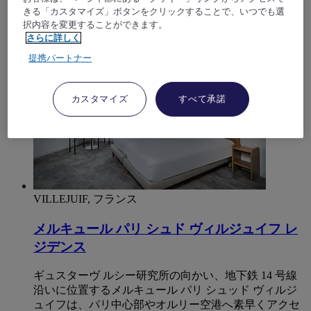
きる「カスタマイズ」ボタンをクリックすることで、いつでも選
択内容を変更することができます。
4,2/5
Rated 4,2 of 5
さらに詳しく
提携パートナー
カスタマイズ
すべて承諾
VILLEJUIF, フランス
メルキュール パリ シュド ヴィルジュイフ レ
ジデンス
ギュスターヴ ルシー研究所の向かい、地下鉄 14 号線
沿いに位置するメルキュール パリ シュッド ヴィルジ
ュイフは、パリ中心部やオルリー空港へ素早くアクセ