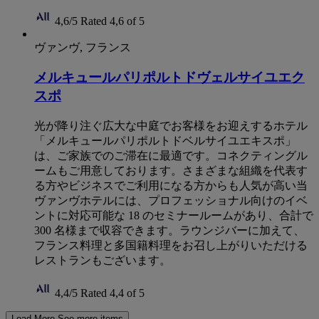
4,6/5
Rated 4,6 of 5
ヴァンヴ, フランス
メルキュールパリポルトドヴェルサイユエク
スポ
光が降り注ぐ広大な中庭でお客様をお迎えするホテル
「メルキュールパリポルトドベルサイユエキスポ」
は、ご家族でのご滞在に最適です。コネクティングル
ームもご用意しております。さまざまな組織を代表す
る方やビジネスでご利用になる方からも人気が高い当
ヴァンヴホテルには、プロフェッショナル向けのイベ
ントに対応可能な 18 のセミナールームがあり、合計で
300 名様まで収容できます。ラウンジバーに加えて、
フランス料理と多国籍料理をお召し上がりいただける
レストランもございます。
4,4/5
Rated 4,4 of 5
Load More
See more items