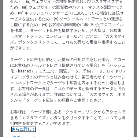
せん）；(ii) ウェブサイトの機能を改善およびカスタマイズする
ため；(iii) ウェブサイトの閲覧数やパフォーマンスを測定するた
め；(iv) キャッシュバックサービスに加入している場合に当該サ
ービスを提供するため；(v) ソーシャルネットワークとの連携を
可能にするため；(vi) お客様の興味関心に基づいたプロファイル
を作成し、ターゲット広告を提供するため。お客様は、各端末
（スマートフォン、コンピューターなど）ごとに、「カスタマイ
ズ」ボタンをクリックして、これらの異なる用途を選択すること
ができます。
SAINT-HERBLAIN, フランス
ターゲット広告を目的とした情報の利用に同意した場合、アコー
Mercure Zénith Nantes Saint-Herblain Hotel
はお客様のメールアドレス（提供されている場合）を「ハッシュ
化（hashed）」した上で、閲覧データ、予約データ、ロイヤリテ
Located in a wooded setting in the ZAC Armor area, the hotel
ィプログラムのデータと組み合わせて、第三者のサイトやソーシ
is close to the Zénith Nantes Métropole and the Atlantis
ャルネットワーク上でターゲット広告を表示するために処理しま
shopping area. The hotel offers a wide range of services: bar,
す。お客様のデータは、これらの第三者が保有するデータと照合
lecture room, 24/7 reception, relaxation area with sauna and
hammam, private parking, catering service, etc.
される場合があります。詳細については、「カスタマイズ」ボタ
ンから「ターゲット広告」の項目をご参照ください。
4,9/5
Rated 4,9 of 5
お客様は、ページ下部にある「クッキー」リンクからアクセスで
きる「カスタマイズ」ボタンをクリックすることで、いつでも選
択内容を変更することができます。
さらに詳しく