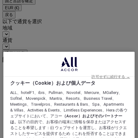
国と言語を確定
EUR
(€)
戻る
以下で通貨を選択
地域
通貨
通貨を確定
許可せずに続行する →
World
クッキー（Cookie）および個人データ
Europe
France
ALL、hotelF1、ibis、Pullman、Novotel、Mercure、MGallery、
Western Loire
Sofitel、Movenpick、Mantra、Resorts、Business Travel、
LOIRE-ATLANTIQUE
Meetings、Travelpros、Restaurants & Bars、Spa、Apartments
Couëron
& Villas、Activities & Events、Limitless Experiences、Hera の各ウ
ェブサイトにおいて、アコー
（Accor）およびそのパートナー
は、
以下の目的で、お客様の端末に情報を保存またはアクセスす
ることを希望します：(i) ウェブサイトを運営し、お客様がリクエ
ストしたサービスを提供するため（これを拒否することはできま