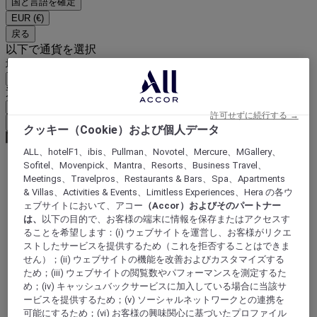
国と言語を確定
EUR
(€)
戻る
以下で通貨を選択
地域
通貨
許可せずに続行する →
通貨を確定
クッキー（Cookie）および個人データ
ALL、hotelF1、ibis、Pullman、Novotel、Mercure、MGallery、
Sofitel、Movenpick、Mantra、Resorts、Business Travel、
Meetings、Travelpros、Restaurants & Bars、Spa、Apartments
World
Europe
& Villas、Activities & Events、Limitless Experiences、Hera の各ウ
France
ェブサイトにおいて、アコー
（Accor）およびそのパートナー
Ile-de-France
は、
以下の目的で、お客様の端末に情報を保存またはアクセスす
YVELINES
ることを希望します：(i) ウェブサイトを運営し、お客様がリクエ
Buc
ストしたサービスを提供するため（これを拒否することはできま
せん）；(ii) ウェブサイトの機能を改善およびカスタマイズする
ため；(iii) ウェブサイトの閲覧数やパフォーマンスを測定するた
め；(iv) キャッシュバックサービスに加入している場合に当該サ
ービスを提供するため；(v) ソーシャルネットワークとの連携を
可能にするため；(vi) お客様の興味関心に基づいたプロファイル