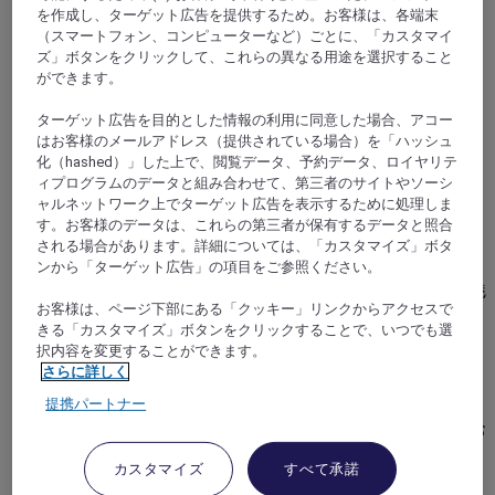
を作成し、ターゲット広告を提供するため。お客様は、各端末
（スマートフォン、コンピューターなど）ごとに、「カスタマイ
ズ」ボタンをクリックして、これらの異なる用途を選択すること
ができます。
ターゲット広告を目的とした情報の利用に同意した場合、アコー
はお客様のメールアドレス（提供されている場合）を「ハッシュ
化（hashed）」した上で、閲覧データ、予約データ、ロイヤリテ
ベルサイユ, フランス
ィプログラムのデータと組み合わせて、第三者のサイトやソーシ
ャルネットワーク上でターゲット広告を表示するために処理しま
メルキュールベルサイユシャトー
す。お客様のデータは、これらの第三者が保有するデータと照合
される場合があります。詳細については、「カスタマイズ」ボタ
ンから「ターゲット広告」の項目をご参照ください。
歴史と商業の中心地であるモンボーロン地区の中心部
に位置するメルキュール ヴェルサイユ シャトーは、魅
お客様は、ページ下部にある「クッキー」リンクからアクセスで
力的な環境の中で静かなご滞在をお約束します。全 60
きる「カスタマイズ」ボタンをクリックすることで、いつでも選
室の当ホテルは、ご家族連れにも優しい雰囲気です。
択内容を変更することができます。
朝食には地元の食材をふんだんに使用したメニューを
さらに詳しく
ご用意しております。また、駐車場（要予約、7 台
提携パートナー
分、ミニバン／SUV 不可）も完備しており、移動もス
ムーズです。フロントは 24 時間年中無休で対応してお
ります。
カスタマイズ
すべて承諾