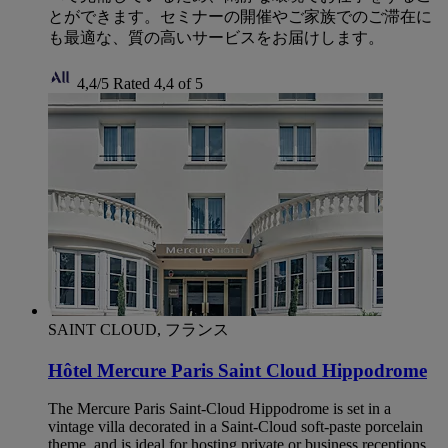
とができます。セミナーの開催やご家族でのご滞在に
も最適な、質の高いサービスをお届けします。
4,4/5
Rated 4,4 of 5
SAINT CLOUD, フランス
Hôtel Mercure Paris Saint Cloud Hippodrome
The Mercure Paris Saint-Cloud Hippodrome is set in a
vintage villa decorated in a Saint-Cloud soft-paste porcelain
theme, and is ideal for hosting private or business receptions