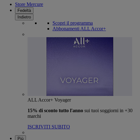
Store Mercure
Fedeltà
Indietro
Scopri il programma
Abbonamenti ALL Accor+
ALL Accor+ Voyager
15% di sconto tutto l'anno
sui tuoi soggiorni in +30
marchi
ISCRIVITI SUBITO
Più