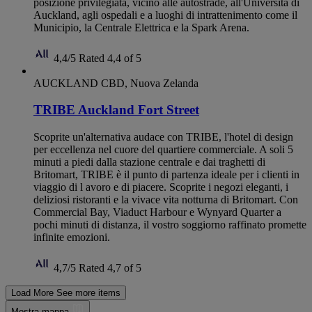
posizione privilegiata, vicino alle autostrade, all'Università di
Auckland, agli ospedali e a luoghi di intrattenimento come il
Municipio, la Centrale Elettrica e la Spark Arena.
4,4/5
Rated 4,4 of 5
AUCKLAND CBD, Nuova Zelanda
TRIBE Auckland Fort Street
Scoprite un'alternativa audace con TRIBE, l'hotel di design
per eccellenza nel cuore del quartiere commerciale. A soli 5
minuti a piedi dalla stazione centrale e dai traghetti di
Britomart, TRIBE è il punto di partenza ideale per i clienti in
viaggio di l avoro e di piacere. Scoprite i negozi eleganti, i
deliziosi ristoranti e la vivace vita notturna di Britomart. Con
Commercial Bay, Viaduct Harbour e Wynyard Quarter a
pochi minuti di distanza, il vostro soggiorno raffinato promette
infinite emozioni.
4,7/5
Rated 4,7 of 5
Load More
See more items
Mostra mappa