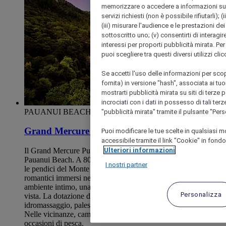
memorizzare o accedere a informazioni sul tuo
servizi richiesti (non è possibile rifiutarli); 
(iii) misurare l'audience e le prestazioni dei 
sottoscritto uno; (v) consentirti di interagire
interessi per proporti pubblicità mirata. Per
puoi scegliere tra questi diversi utilizzi cl
Se accetti l'uso delle informazioni per scopi
fornita) in versione "hash", associata ai tu
mostrarti pubblicità mirata su siti di terze 
incrociati con i dati in possesso di tali ter
PAUANUI BEACH, Nuova Zelanda
"pubblicità mirata" tramite il pulsante "Per
Grand Mercure Puka Park Resort
Puoi modificare le tue scelte in qualsiasi
accessibile tramite il link "Cookie" in fondo
Ulteriori informazioni
Il Grand Mercure Puka Park Resort è un rifugio segreto di
Pauanui Beach. A 800 m dalla spiaggia di 3 km e annidato fra
I nostri partner
le pendici del Monte Pauanui, il resort propone 48 chalet
romantici immersi nel bush. Il nostro ristorante offre un
ambiente intimo, una cucina locale raffinata e una splendida
Personalizza
vista. La dotazione dell'hotel include: piscina scoperta e
idromassaggio, palestra, campo da tennis e noleggio biciclette.
Nelle vicinanze, campo da golf a 18 buche ed eccellenti
occasioni di pesca.