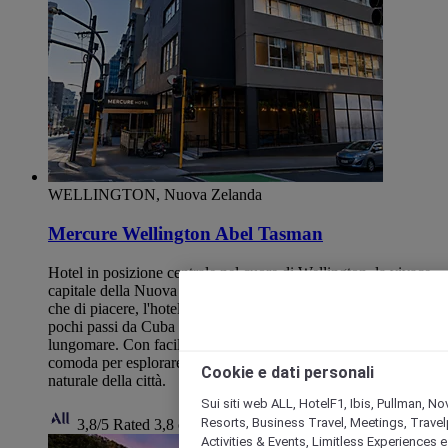
WELLINGTON, Nuova Zelanda
Mercure Wellington Abel Tasman
Hotel in posizione centrale nel cuore di Wellington, la vivace
capitale della Nuova Zelanda. Perfetto sia per i viaggi d'affari
che di piacere, l'hotel offre sistemazioni comode e moderne a
pochi passi da Cuba Street, dal Te Papa Museum e dal
lungomare. Con facile accesso ai mezzi pubblici, è una base
comoda per esplorare la cultura, la cucina e la bellezza
Cookie e dati personali
naturale della città.
Sui siti web ALL, HotelF1, Ibis, Pullman, No
Resorts, Business Travel, Meetings, Travel
3,8/5
Rated 3,8 of 5
Activities & Events, Limitless Experiences 