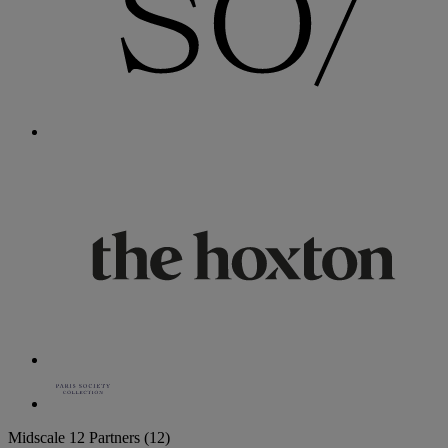
Midscale
12 Partners
(12)