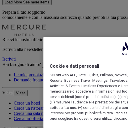
Load More
See more items
Prepara il tuo soggiorno
comodamente e con la massima sicurezza quando prenoti la tua prossim
Ricevi le nostre offerte esclusive
Iscriviti alla newsletter per ricevere le nostre ultime offerte
Iscriviti
Hai bisogno di aiuto?
Hai bisogno di aiuto?
Cookie e dati personali
Le mie prenotazioni
Sui siti web ALL, HotelF1, Ibis, Pullman, Novotel
Domande frequenti
Resorts, Business Travel, Meetings, Travelpros,
Activities & Events, Limitless Experiences e Her
memorizzare o accedere a informazioni sul tuo disp
Visita
Visita
servizi richiesti (non è possibile rifiutarli); (ii) 
(iii) misurare l'audience e le prestazioni dei siti;
Cerca un hotel
sottoscritto uno; (v) consentirti di interagire con 
Cerca un ristorante
interessi per proporti pubblicità mirata. Per cias
Cerca una sala meeting
Cerca un’offerta speciale
puoi scegliere tra questi diversi utilizzi cliccan