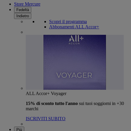
Store Mercure
Fedeltà
Indietro
Scopri il programma
Abbonamenti ALL Accor+
ALL Accor+ Voyager
15% di sconto tutto l'anno
sui tuoi soggiorni in +30
marchi
ISCRIVITI SUBITO
Più