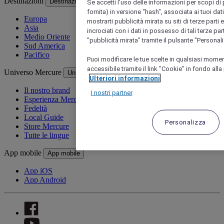
Destinazioni
Destinazioni
Se accetti l'uso delle informazioni per scopi di p
fornita) in versione "hash", associata ai tuoi da
Europa
mostrarti pubblicità mirata su siti di terze parti
Asia
incrociati con i dati in possesso di tali terze pa
Medio Oriente
"pubblicità mirata" tramite il pulsante "Personal
Sud America
Pacifico
Puoi modificare le tue scelte in qualsiasi mome
accessibile tramite il link "Cookie" in fondo alla
Universo Mercure
Universo Mercure
Ulteriori informazioni
Il nostro brand
I nostri partner
Esperienza Mercure
Fedeltà
Local Guide
Personalizza
Store Mercure
Tutte le lingue
App mobile
App mobile
App iOS
App Android