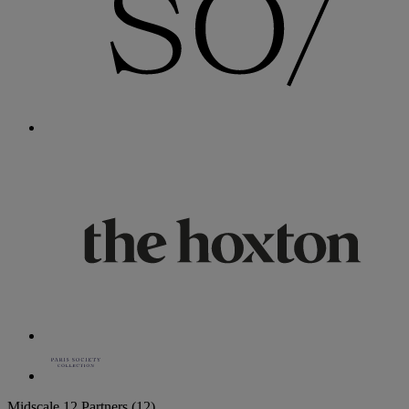
Midscale
12 Partners
(12)