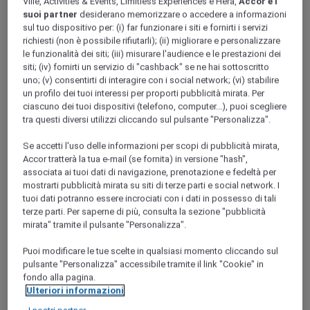
Ville, Activities & Events, Limitless Experiences e Hera,
Accor e i
Ile-de-France
suoi partner
desiderano memorizzare o accedere a informazioni
SEINE-ET-MARNE
sul tuo dispositivo per: (i) far funzionare i siti e fornirti i servizi
richiesti (non è possibile rifiutarli); (ii) migliorare e personalizzare
le funzionalità dei siti; (iii) misurare l'audience e le prestazioni dei
siti; (iv) fornirti un servizio di "cashback" se ne hai sottoscritto
uno; (v) consentirti di interagire con i social network; (vi) stabilire
un profilo dei tuoi interessi per proporti pubblicità mirata. Per
ciascuno dei tuoi dispositivi (telefono, computer...), puoi scegliere
tra questi diversi utilizzi cliccando sul pulsante "Personalizza".
Se accetti l'uso delle informazioni per scopi di pubblicità mirata,
Accor tratterà la tua e-mail (se fornita) in versione "hash",
Avon
associata ai tuoi dati di navigazione, prenotazione e fedeltà per
mostrarti pubblicità mirata su siti di terze parti e social network. I
tuoi dati potranno essere incrociati con i dati in possesso di tali
terze parti. Per saperne di più, consulta la sezione "pubblicità
mirata" tramite il pulsante "Personalizza".
Puoi modificare le tue scelte in qualsiasi momento cliccando sul
pulsante "Personalizza" accessibile tramite il link "Cookie" in
fondo alla pagina.
Ulteriori informazioni