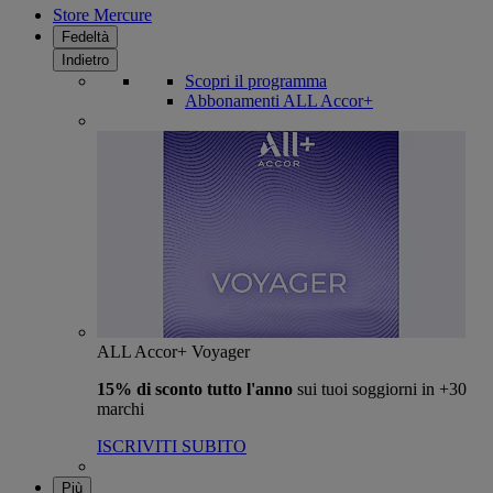
Store Mercure
Fedeltà
Indietro
Scopri il programma
Abbonamenti ALL Accor+
ALL Accor+ Voyager
15% di sconto tutto l'anno
sui tuoi soggiorni in +30
marchi
ISCRIVITI SUBITO
Più