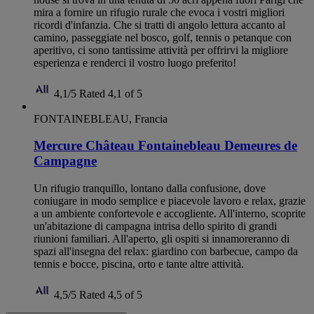
mira a fornire un rifugio rurale che evoca i vostri migliori
ricordi d'infanzia. Che si tratti di angolo lettura accanto al
camino, passeggiate nel bosco, golf, tennis o petanque con
aperitivo, ci sono tantissime attività per offrirvi la migliore
esperienza e renderci il vostro luogo preferito!
4,1/5
Rated 4,1 of 5
FONTAINEBLEAU, Francia
Mercure Château Fontainebleau Demeures de
Campagne
Un rifugio tranquillo, lontano dalla confusione, dove
coniugare in modo semplice e piacevole lavoro e relax, grazie
a un ambiente confortevole e accogliente. All'interno, scoprite
un'abitazione di campagna intrisa dello spirito di grandi
riunioni familiari. All'aperto, gli ospiti si innamoreranno di
spazi all'insegna del relax: giardino con barbecue, campo da
tennis e bocce, piscina, orto e tante altre attività.
4,5/5
Rated 4,5 of 5