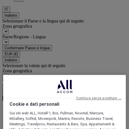
IT
Indietro
Selezionare il Paese e la lingua qui di seguito
Zona geografica
Paese/Regione - Lingua
Confermare Paese e lingua
EUR
(€)
Indietro
Selezionare la valuta qui di seguito
Zona geografica
Valuta
Confermare la valuta
Continua senza accettare →
Cookie e dati personali
Sui siti web ALL, HotelF1, Ibis, Pullman, Novotel, Mercure,
World
MGallery, Sofitel, Movenpick, Mantra, Resorts, Business Travel,
Europe
Meetings, Travelpros, Restaurants & Bars, Spa, Appartamenti &
France