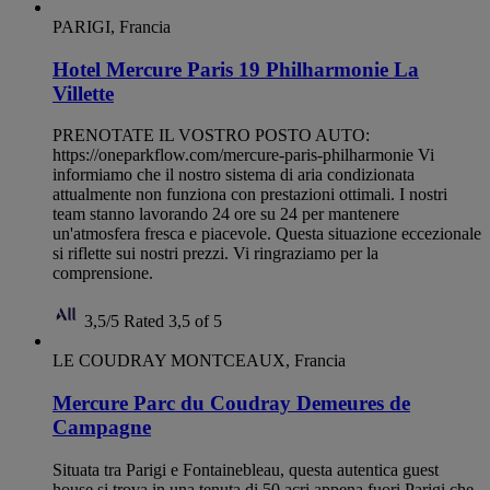
PARIGI, Francia
Hotel Mercure Paris 19 Philharmonie La
Villette
PRENOTATE IL VOSTRO POSTO AUTO:
https://oneparkflow.com/mercure-paris-philharmonie Vi
informiamo che il nostro sistema di aria condizionata
attualmente non funziona con prestazioni ottimali. I nostri
team stanno lavorando 24 ore su 24 per mantenere
un'atmosfera fresca e piacevole. Questa situazione eccezionale
si riflette sui nostri prezzi. Vi ringraziamo per la
comprensione.
3,5/5
Rated 3,5 of 5
LE COUDRAY MONTCEAUX, Francia
Mercure Parc du Coudray Demeures de
Campagne
Situata tra Parigi e Fontainebleau, questa autentica guest
house si trova in una tenuta di 50 acri appena fuori Parigi che