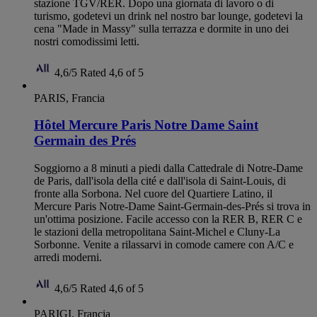
stazione TGV/RER. Dopo una giornata di lavoro o di
turismo, godetevi un drink nel nostro bar lounge, godetevi la
cena "Made in Massy" sulla terrazza e dormite in uno dei
nostri comodissimi letti.
4,6/5
Rated 4,6 of 5
PARIS, Francia
Hôtel Mercure Paris Notre Dame Saint
Germain des Prés
Soggiorno a 8 minuti a piedi dalla Cattedrale di Notre-Dame
de Paris, dall'isola della cité e dall'isola di Saint-Louis, di
fronte alla Sorbona. Nel cuore del Quartiere Latino, il
Mercure Paris Notre-Dame Saint-Germain-des-Prés si trova in
un'ottima posizione. Facile accesso con la RER B, RER C e
le stazioni della metropolitana Saint-Michel e Cluny-La
Sorbonne. Venite a rilassarvi in comode camere con A/C e
arredi moderni.
4,6/5
Rated 4,6 of 5
PARIGI, Francia