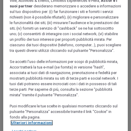
Ville, Activities & Events, Limitless Experiences e Hera,
Accor e i
Ile-de-France
suoi partner
desiderano memorizzare o accedere a informazioni
SEINE-ET-MARNE
sul tuo dispositivo per: (i) far funzionare i siti e fornirti i servizi
Brie Comte Robert
richiesti (non è possibile rifiutarli); (ii) migliorare e personalizzare
le funzionalità dei siti; (iii) misurare l'audience e le prestazioni dei
siti; (iv) fornirti un servizio di "cashback" se ne hai sottoscritto
uno; (v) consentirti di interagire con i social network; (vi) stabilire
un profilo dei tuoi interessi per proporti pubblicità mirata. Per
ciascuno dei tuoi dispositivi (telefono, computer...), puoi scegliere
tra questi diversi utilizzi cliccando sul pulsante "Personalizza".
Se accetti l'uso delle informazioni per scopi di pubblicità mirata,
Accor tratterà la tua e-mail (se fornita) in versione "hash",
associata ai tuoi dati di navigazione, prenotazione e fedeltà per
mostrarti pubblicità mirata su siti di terze parti e social network. I
tuoi dati potranno essere incrociati con i dati in possesso di tali
LE COUDRAY MONTCEAUX, Francia
terze parti. Per saperne di più, consulta la sezione "pubblicità
mirata" tramite il pulsante "Personalizza".
Mercure Parc du Coudray Demeures de
Campagne
Puoi modificare le tue scelte in qualsiasi momento cliccando sul
pulsante "Personalizza" accessibile tramite il link "Cookie" in
fondo alla pagina.
Situata tra Parigi e Fontainebleau, questa autentica guest
house si trova in una tenuta di 50 acri appena fuori Parigi che
Ulteriori informazioni
mira a fornire un rifugio rurale che evoca i vostri migliori