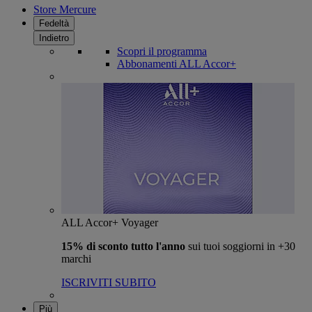
Store Mercure
Fedeltà
Indietro
Scopri il programma
Abbonamenti ALL Accor+
ALL Accor+ Voyager
15% di sconto tutto l'anno
sui tuoi soggiorni in +30
marchi
ISCRIVITI SUBITO
Più