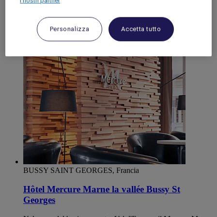
I nostri partner
ricordi d'infanzia. Che si tratti di angolo lettura accanto al
camino, passeggiate nel bosco, golf, tennis o petanque con
aperitivo, ci sono tantissime attività per offrirvi la migliore
Personalizza
Accetta tutto
esperienza e renderci il vostro luogo preferito!
4,1/5
Rated 4,1 of 5
BUSSY SAINT GEORGES, Francia
Hôtel Mercure Marne la vallée Bussy St
Georges