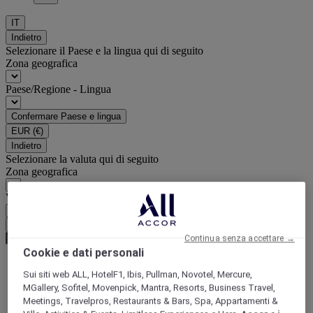
IT
Indietro
Selezionare il Paese e la lingua qui di seguito
Zona geografica
Paese/Regione - Lingua
Confermare Paese e lingua
EUR
(€)
Indietro
Selezionare la valuta qui di seguito
Zona geografica
Valuta
Confermare la valuta
Continua senza accettare →
Cookie e dati personali
Sui siti web ALL, HotelF1, Ibis, Pullman, Novotel, Mercure,
World
MGallery, Sofitel, Movenpick, Mantra, Resorts, Business Travel,
Europe
Meetings, Travelpros, Restaurants & Bars, Spa, Appartamenti &
France