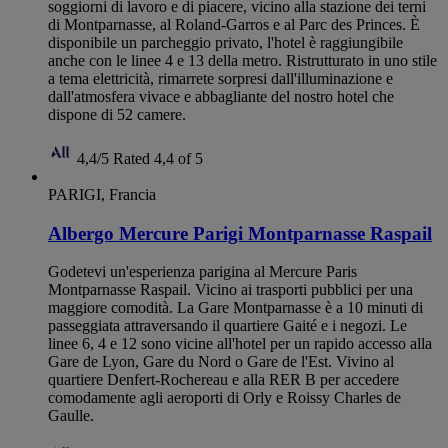
soggiorni di lavoro e di piacere, vicino alla stazione dei terni
di Montparnasse, al Roland-Garros e al Parc des Princes. È
disponibile un parcheggio privato, l'hotel è raggiungibile
anche con le linee 4 e 13 della metro. Ristrutturato in uno stile
a tema elettricità, rimarrete sorpresi dall'illuminazione e
dall'atmosfera vivace e abbagliante del nostro hotel che
dispone di 52 camere.
4,4/5
Rated 4,4 of 5
PARIGI, Francia
Albergo Mercure Parigi Montparnasse Raspail
Godetevi un'esperienza parigina al Mercure Paris
Montparnasse Raspail. Vicino ai trasporti pubblici per una
maggiore comodità. La Gare Montparnasse è a 10 minuti di
passeggiata attraversando il quartiere Gaité e i negozi. Le
linee 6, 4 e 12 sono vicine all'hotel per un rapido accesso alla
Gare de Lyon, Gare du Nord o Gare de l'Est. Vivino al
quartiere Denfert-Rochereau e alla RER B per accedere
comodamente agli aeroporti di Orly e Roissy Charles de
Gaulle.