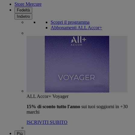
Store Mercure
Fedeltà
Indietro
Scopri il programma
Abbonamenti ALL Accor+
ALL Accor+ Voyager
15% di sconto tutto l'anno
sui tuoi soggiorni in +30
marchi
ISCRIVITI SUBITO
Più