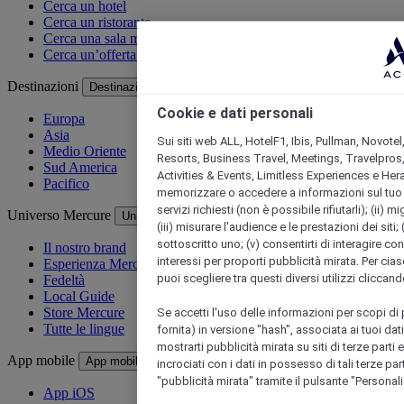
Cerca un hotel
Cerca un ristorante
Cerca una sala meeting
Cerca un’offerta speciale
Destinazioni
Destinazioni
Cookie e dati personali
Europa
Asia
Sui siti web ALL, HotelF1, Ibis, Pullman, Novotel
Medio Oriente
Resorts, Business Travel, Meetings, Travelpros,
Sud America
Activities & Events, Limitless Experiences e Her
Pacifico
memorizzare o accedere a informazioni sul tuo disp
servizi richiesti (non è possibile rifiutarli); (ii) 
Universo Mercure
Universo Mercure
(iii) misurare l'audience e le prestazioni dei siti;
sottoscritto uno; (v) consentirti di interagire con 
Il nostro brand
interessi per proporti pubblicità mirata. Per cias
Esperienza Mercure
puoi scegliere tra questi diversi utilizzi cliccan
Fedeltà
Local Guide
Se accetti l'uso delle informazioni per scopi di p
Store Mercure
Tutte le lingue
fornita) in versione "hash", associata ai tuoi da
mostrarti pubblicità mirata su siti di terze parti
App mobile
App mobile
incrociati con i dati in possesso di tali terze pa
"pubblicità mirata" tramite il pulsante "Personal
App iOS