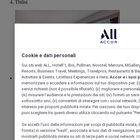
Tbilisi
Cookie e dati personali
Sui siti web ALL, HotelF1, Ibis, Pullman, Novotel, Mercure, MGaller
Resorts, Business Travel, Meetings, Travelpros, Restaurants & Bar
Activities & Events, Limitless Experiences e Hera,
Accor e i suoi 
memorizzare o accedere a informazioni sul tuo dispositivo per: (i) far
TBILISI, Georgia
servizi richiesti (non è possibile rifiutarli); (ii) migliorare e personal
Mercure Tbilisi Old Town
(iii) misurare l'audience e le prestazioni dei siti; (iv) fornirti un se
sottoscritto uno; (v) consentirti di interagire con i social network; (v
interessi per proporti pubblicità mirata. Per ciascuno dei tuoi dispo
Esplorate Mercure città vecchia di Tbilisi, in posizione
puoi scegliere tra questi diversi utilizzi cliccando sul pulsante "Pe
perfetta nel centro della Vecchia Tbilisi, a 5 minuti a piedi
dalla cattedrale di Metekhi. Il Mercure Tbilisi offre ASADO
Steakhouse, Lobby Bar e SKY7 Terrace & Lounge bar, con
Se accetti l'uso delle informazioni per scopi di pubblicità mirata, A
una varietà di bevande e vista panoramica su Tbilisi. A cinque
fornita) in versione "hash", associata ai tuoi dati di navigazione, 
minuti a piedi si trovano ristoranti, caffetterie e gallerie. Nelle
mostrarti pubblicità mirata su siti di terze parti e social network. I