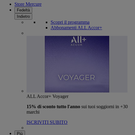
Store Mercure
Fedeltà
Indietro
Scopri il programma
Abbonamenti ALL Accor+
ALL Accor+ Voyager
15% di sconto tutto l'anno
sui tuoi soggiorni in +30
marchi
ISCRIVITI SUBITO
Più