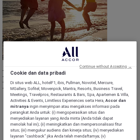
Continue without Accepting →
Liburan Keluarga bersama
Cookie dan data pribadi
Mercure
Di situs web ALL, hotelF1, ibis, Pullman, Novotel, Mercure,
MGallery, Sofitel, Movenpick, Mantra, Resorts, Business Travel,
Meetings, Travelpros, Restaurants & Bars, Spa, Apartemen & Villa,
Activities & Events, Limitless Experiences serta Hera,
Accor dan
Destinasi
mitranya
ingin menyimpan atau mengakses informasi pada
Kembali
perangkat Anda untuk: (i) mengoperasikan situs dan
Benua
menyediakan layanan yang Anda minta (Anda tidak dapat
Eropa
menolak hal ini); (ii) meningkatkan dan mempersonalisasi fitur
Asia
Timur Tengah
situs; (iii) mengukur audiens dan kinerja situs; (iv) menyediakan
Amerika Selatan
layanan "cashback" jika Anda telah mendaftarnya; (v)