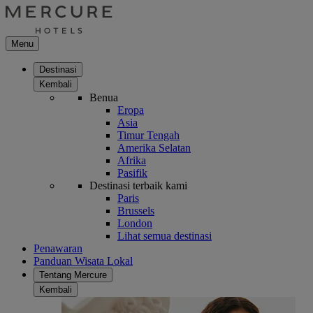
Menu
Destinasi
Kembali
Benua
Eropa
Asia
Timur Tengah
Amerika Selatan
Afrika
Pasifik
Destinasi terbaik kami
Paris
Brussels
London
Lihat semua destinasi
Penawaran
Panduan Wisata Lokal
Tentang Mercure
Kembali