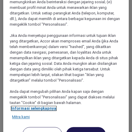
Afrika
memungkinkan Anda berinteraksi dengan jejaring sosial; (vi)
Pasifik
membuat profil minat Anda untuk menawarkan iklan yang
Destinasi terbaik kami
ditargetkan. Untuk setiap perangkat Anda (telepon, komputer,
Paris
dll.), Anda dapat memilih di antara berbagai kegunaan ini dengan
Brussels
mengeklik tombol "Personalisasi".
London
Lihat semua destinasi
Jika Anda menyetujui penggunaan informasi untuk tujuan iklan
Penawaran
yang ditargetkan, Accor akan memproses email Anda (jika Anda
Panduan Wisata Lokal
telah memberikannya) dalam versi "hashed", yang dikaitkan
Tentang Mercure
dengan data navigasi, pemesanan, dan loyalitas Anda untuk
Kembali
menampilkan iklan yang ditargetkan kepada Anda di situs pihak
ketiga dan jejaring sosial. Data Anda mungkin akan disilangkan
dengan data yang dimiliki oleh pihak ketiga tersebut. Untuk
mempelajari lebih lanjut, silakan lihat bagian "iklan yang
ditargetkan" melalui tombol "Personalisasi".
Anda dapat mengubah pilihan Anda kapan saja dengan
mengeklik tombol "Personalisasi" yang dapat diakses melalui
tautan "Cookie" di bagian bawah halaman.
Informasi selengkapnya
Mitra kami
Pengalaman Mercure
Temukan apa yang membuat setiap hotel dan