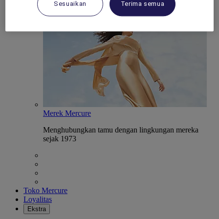
penginapan Mercure unik
Sesuaikan
Terima semua
Merek Mercure
Menghubungkan tamu dengan lingkungan mereka
sejak 1973
Toko Mercure
Loyalitas
Ekstra