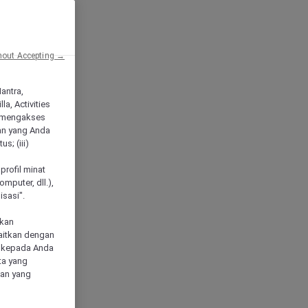
hout Accepting →
Mantra,
a, Activities
 mengakses
an yang Anda
s; (iii)
h
profil minat
mputer, dll.),
sasi".
akan
aitkan dengan
n kepada Anda
ta yang
klan yang