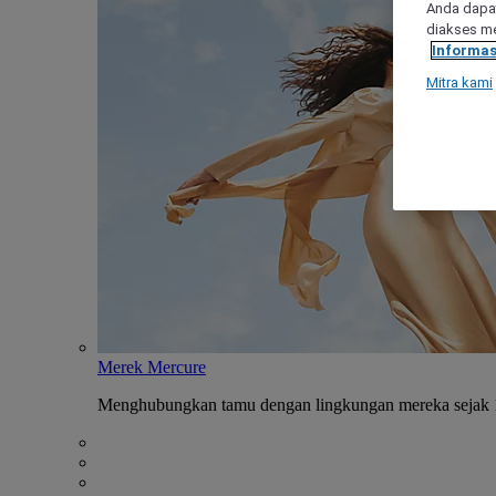
Anda dapat
diakses me
Informas
Mitra kami
Merek Mercure
Menghubungkan tamu dengan lingkungan mereka sejak