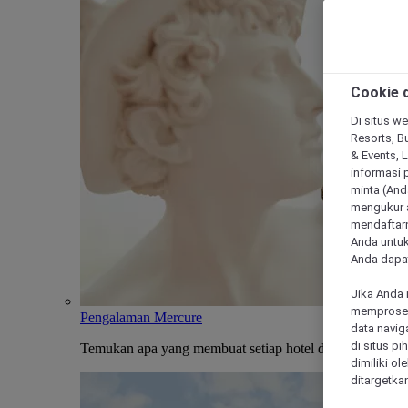
Cookie d
Di situs we
Resorts, Bu
& Events, 
informasi 
minta (Anda
mengukur a
mendaftarn
Anda untuk
Anda dapat
Jika Anda 
memproses 
Pengalaman Mercure
data navig
di situs p
Temukan apa yang membuat setiap hotel dan penginapan
dimiliki ol
ditargetkan