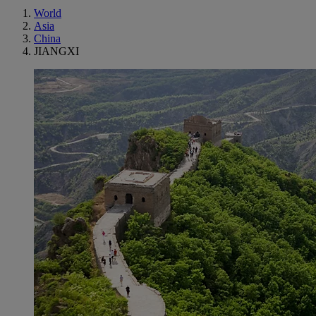
World
Asia
China
JIANGXI