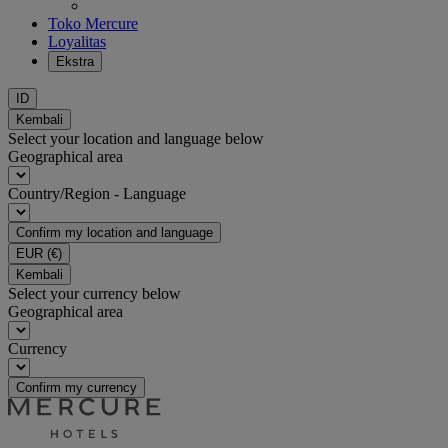
Toko Mercure
Loyalitas
Ekstra
ID
Kembali
Select your location and language below
Geographical area
Country/Region - Language
Confirm my location and language
EUR
(€)
Kembali
Select your currency below
Geographical area
Currency
Confirm my currency