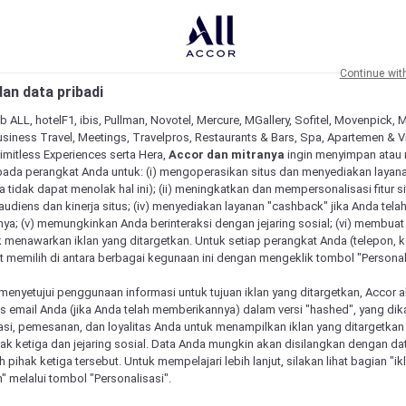
Continue wit
an data pribadi
b ALL, hotelF1, ibis, Pullman, Novotel, Mercure, MGallery, Sofitel, Movenpick, 
siness Travel, Meetings, Travelpros, Restaurants & Bars, Spa, Apartemen & Vill
Limitless Experiences serta Hera,
Accor dan mitranya
ingin menyimpan atau
pada perangkat Anda untuk: (i) mengoperasikan situs dan menyediakan layan
 tidak dapat menolak hal ini); (ii) meningkatkan dan mempersonalisasi fitur situ
udiens dan kinerja situs; (iv) menyediakan layanan "cashback" jika Anda tela
ya; (v) memungkinkan Anda berinteraksi dengan jejaring sosial; (vi) membuat 
 menawarkan iklan yang ditargetkan. Untuk setiap perangkat Anda (telepon, ko
 memilih di antara berbagai kegunaan ini dengan mengeklik tombol "Personali
menyetujui penggunaan informasi untuk tujuan iklan yang ditargetkan, Accor 
email Anda (jika Anda telah memberikannya) dalam versi "hashed", yang dik
asi, pemesanan, dan loyalitas Anda untuk menampilkan iklan yang ditargetka
ihak ketiga dan jejaring sosial. Data Anda mungkin akan disilangkan dengan da
 Mercure unik
eh pihak ketiga tersebut. Untuk mempelajari lebih lanjut, silakan lihat bagian "i
" melalui tombol "Personalisasi".