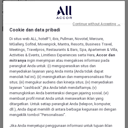
Geographical area
Currency
Confirm my currency
Continue without Accepting →
Cookie dan data pribadi
Di situs web ALL, hotelF1, ibis, Pullman, Novotel, Mercure,
MGallery, Sofitel, Movenpick, Mantra, Resorts, Business Travel,
World
Meetings, Travelpros, Restaurants & Bars, Spa, Apartemen & Villa,
South America
Activities & Events, Limitless Experiences serta Hera,
Accor dan
Brazil
mitranya
ingin menyimpan atau mengakses informasi pada
Alagoas
perangkat Anda untuk: (i) mengoperasikan situs dan
menyediakan layanan yang Anda minta (Anda tidak dapat
menolak hal ini); (ii) meningkatkan dan mempersonalisasi fitur
situs; (iii) mengukur audiens dan kinerja situs; (iv) menyediakan
layanan "cashback" jika Anda telah mendaftarnya; (v)
memungkinkan Anda berinteraksi dengan jejaring sosial; (vi)
membuat profil minat Anda untuk menawarkan iklan yang
ditargetkan. Untuk setiap perangkat Anda (telepon, komputer,
dll.), Anda dapat memilih di antara berbagai kegunaan ini dengan
mengeklik tombol "Personalisasi".
Maceio
Jika Anda menyetujui penggunaan informasi untuk tujuan iklan