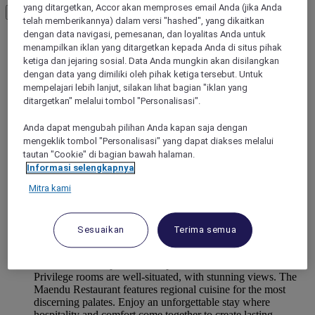
yang ditargetkan, Accor akan memproses email Anda (jika Anda
Load More
See more items
telah memberikannya) dalam versi "hashed", yang dikaitkan
dengan data navigasi, pemesanan, dan loyalitas Anda untuk
menampilkan iklan yang ditargetkan kepada Anda di situs pihak
ketiga dan jejaring sosial. Data Anda mungkin akan disilangkan
dengan data yang dimiliki oleh pihak ketiga tersebut. Untuk
mempelajari lebih lanjut, silakan lihat bagian "iklan yang
ditargetkan" melalui tombol "Personalisasi".
Anda dapat mengubah pilihan Anda kapan saja dengan
mengeklik tombol "Personalisasi" yang dapat diakses melalui
tautan "Cookie" di bagian bawah halaman.
Informasi selengkapnya
Mitra kami
MACEIO, Brazil
Mercure Maceio Pajucara
Sesuaikan
Terima semua
Welcome to Mercure Maceió Pajucara in the vibrant heart of
Maceió for an unparalleled experience and comfort. Our
Privilege rooms are well-situated, with stunning views. The
Maendu Restaurant features regional cuisine for the most
discerning palates. Enjoy an unforgettable stay where
hospitality and comfort come together to create lasting