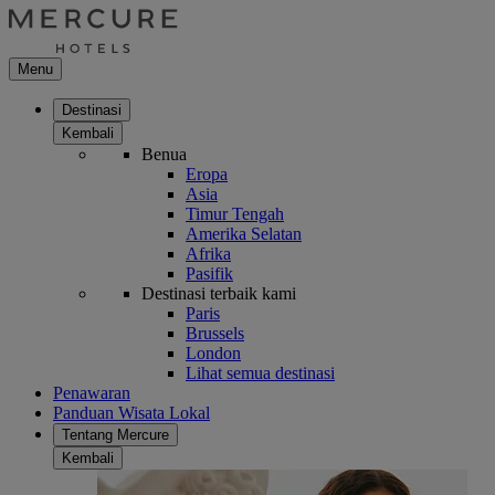
Menu
Destinasi
Kembali
Benua
Eropa
Asia
Timur Tengah
Amerika Selatan
Afrika
Pasifik
Destinasi terbaik kami
Paris
Brussels
London
Lihat semua destinasi
Penawaran
Panduan Wisata Lokal
Tentang Mercure
Kembali